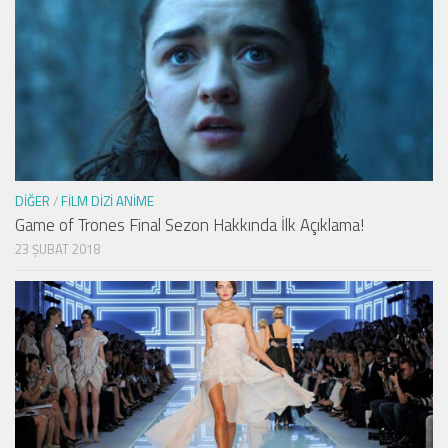
DIĞER
/
FILM DIZI ANIME
Game of Trones Final Sezon Hakkında İlk Açıklama!
23 ŞUBAT 2018