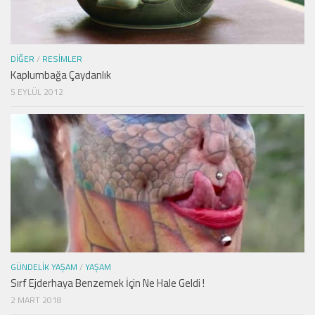
DIĞER
/
RESIMLER
Kaplumbağa Çaydanlık
5 EYLÜL 2012
GÜNDELIK YAŞAM
/
YAŞAM
Sırf Ejderhaya Benzemek İçin Ne Hale Geldi !
2 MART 2018