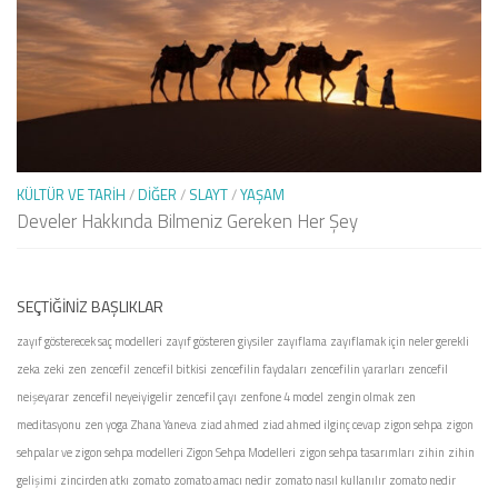
KÜLTÜR VE TARIH
/
DIĞER
/
SLAYT
/
YAŞAM
Develer Hakkında Bilmeniz Gereken Her Şey
SEÇTIĞINIZ BAŞLIKLAR
zayıf gösterecek saç modelleri
zayıf gösteren giysiler
zayıflama
zayıflamak için neler gerekli
zeka
zeki
zen
zencefil
zencefil bitkisi
zencefilin faydaları
zencefilin yararları
zencefil
neişeyarar
zencefil neyeiyigelir
zencefil çayı
zenfone 4 model
zengin olmak
zen
meditasyonu
zen yoga
Zhana Yaneva
ziad ahmed
ziad ahmed ilginç cevap
zigon sehpa
zigon
sehpalar ve zigon sehpa modelleri
Zigon Sehpa Modelleri
zigon sehpa tasarımları
zihin
zihin
gelişimi
zincirden atkı
zomato
zomato amacı nedir
zomato nasıl kullanılır
zomato nedir