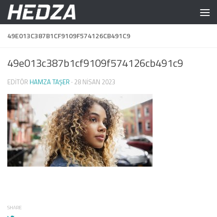
Skip to content
49E013C387B1CF9109F574126CB491C9
49e013c387b1cf9109f574126cb491c9
EDITÖR
HAMZA TAŞER
·
28 NISAN 2023
SHARE