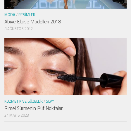
MODA
/
RESIMLER
Abiye Elbise Modelleri 2018
8 AĞUSTOS 2012
KOZMETIK VE GÜZELLIK
/
SLAYT
Rimel Sürmenin Püf Noktaları
24 MAYIS 2023