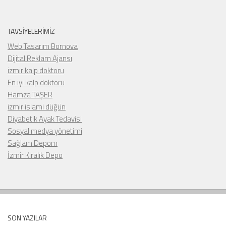
TAVSIYELERIMIZ
Web Tasarım Bornova
Dijital Reklam Ajansı
izmir kalp doktoru
En iyi kalp doktoru
Hamza TAŞER
izmir islami düğün
Diyabetik Ayak Tedavisi
Sosyal medya yönetimi
Sağlam Depom
İzmir Kiralık Depo
SON YAZILAR