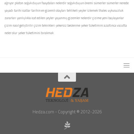
ağrıyor
platon
soğuk duşun faaydaları nelerdir
soğuk duşun önemi
sümerler
sümerler nerede
yaşadı
tarihi icatlar
tarihin en gizemli olayları
tehlikeli şeyler izlemek
thales
uykusuzluk
zararları
yanlışlıkla icat edilen şeyler
yaşanmış gizemler nelerdir
çizime yeni başlayanlar
çizim nasıl geliştirilir
çizim teknikleri
şekersiz beslenme
şeker tüketimini azaltınca vücutta
neler olur
şeker tüketimini bırakmak
Hedza.com - Copyright ® 2012-2026