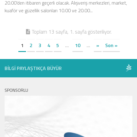
20.00’den itibaren geçerli olacak. Alışveriş merkezleri, market,
kuaför ve güzellik salonları 10.00 ve 20.00...
Toplam 13 sayfa, 1. sayfa gösteriliyor.
1
2
3
4
5
...
10
...
»
Son »
BILGI PAYLAŞTIKÇA BÜYÜR
SPONSORLU