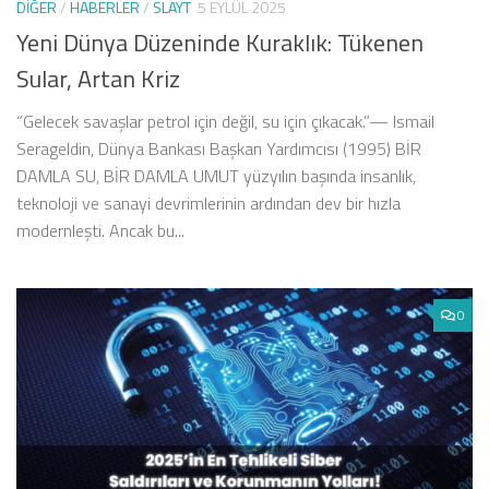
DIĞER
/
HABERLER
/
SLAYT
5 EYLÜL 2025
Yeni Dünya Düzeninde Kuraklık: Tükenen
Sular, Artan Kriz
“Gelecek savaşlar petrol için değil, su için çıkacak.”— Ismail
Serageldin, Dünya Bankası Başkan Yardımcısı (1995) BİR
DAMLA SU, BİR DAMLA UMUT yüzyılın başında insanlık,
teknoloji ve sanayi devrimlerinin ardından dev bir hızla
modernleşti. Ancak bu...
0