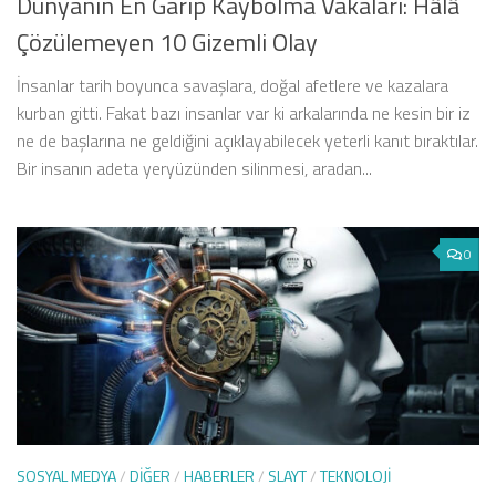
Dünyanın En Garip Kaybolma Vakaları: Hâlâ
Çözülemeyen 10 Gizemli Olay
İnsanlar tarih boyunca savaşlara, doğal afetlere ve kazalara
kurban gitti. Fakat bazı insanlar var ki arkalarında ne kesin bir iz
ne de başlarına ne geldiğini açıklayabilecek yeterli kanıt bıraktılar.
Bir insanın adeta yeryüzünden silinmesi, aradan...
0
SOSYAL MEDYA
/
DIĞER
/
HABERLER
/
SLAYT
/
TEKNOLOJI