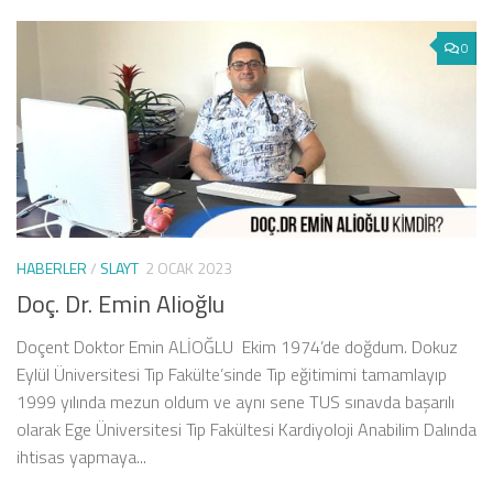
0
HABERLER
/
SLAYT
2 OCAK 2023
Doç. Dr. Emin Alioğlu
Doçent Doktor Emin ALİOĞLU Ekim 1974’de doğdum. Dokuz
Eylül Üniversitesi Tıp Fakülte’sinde Tıp eğitimimi tamamlayıp
1999 yılında mezun oldum ve aynı sene TUS sınavda başarılı
olarak Ege Üniversitesi Tıp Fakültesi Kardiyoloji Anabilim Dalında
ihtisas yapmaya...