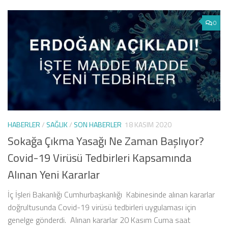
0
HABERLER
/
SAĞLIK
/
SON HABERLER
18 KASIM 2020
Sokağa Çıkma Yasağı Ne Zaman Başlıyor?
Covid-19 Virüsü Tedbirleri Kapsamında
Alınan Yeni Kararlar
İç İşleri Bakanlığı Cumhurbaşkanlığı Kabinesinde alınan kararlar
doğrultusunda Covid-19 virüsü tedbirleri uygulaması için
genelge gönderdi. Alınan kararlar 20 Kasım Cuma saat