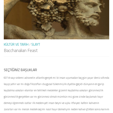
KÜLTÜR VE TARIH
/
SLAYT
Bacchanalian Feast
SEÇTIĞINIZ BAŞLIKLAR
60'lık sayı sistemi
adranelin
atlantis gerçek mi
bi insan uyumadan kaç gün yaşar
deniz altında
kayıp şehir var mı
doğa filozofları
duygusal tükenmişlik
dyatlov geçidi
dünyanın en garip
kaybolma vakaları
elamlar
en tehlikeli meslekler
gizemli kaybolma vakaları
görünmezlik
görünmezlik gerçekten var mı
görünmez olmak mümkün mü
güne zinde başlamak
hayır
demeyi öğrenmek
icatlar
ilk medenıyet
insan beyni ve uyku
itfaiyeci
kafein
kahvenin
zararları var mı
merak
meslek seçimi
nasıl hayır demeliyim
neden kahve içtikten sonra karnım