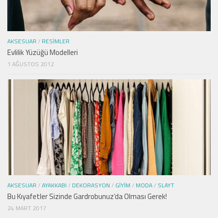
AKSESUAR
/
RESIMLER
Evlilik Yüzüğü Modelleri
1 AĞUSTOS 2012
AKSESUAR
/
AYAKKABI
/
DEKORASYON
/
GIYIM
/
MODA
/
SLAYT
Bu Kıyafetler Sizinde Gardrobunuz’da Olması Gerek!
24 MART 2017