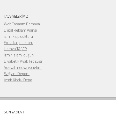
TAVSIYELERIMIZ
Web Tasarım Bornova
Dijital Reklam Ajansı
izmir kalp doktoru
En iyi kalp doktoru
Hamza TAŞER
izmir islami düğün
Diyabetik Ayak Tedavisi
Sosyal medya yönetimi
Sağlam Depom
İzmir Kiralık Depo
SON YAZILAR