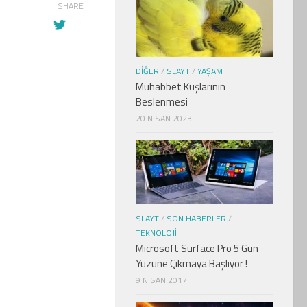
SHARE
DIĞER
/
SLAYT
/
YAŞAM
Muhabbet Kuşlarının
Beslenmesi
20 NISAN 2023
SLAYT
/
SON HABERLER
/
TEKNOLOJI
Microsoft Surface Pro 5 Gün
Yüzüne Çıkmaya Başlıyor !
9 NISAN 2017