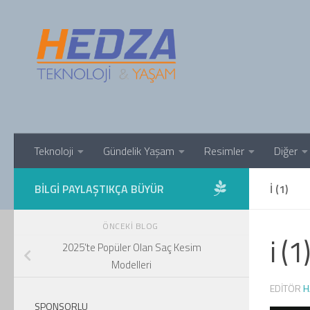
Skip to content
Teknoloji
Gündelik Yaşam
Resimler
Diğer
BILGI PAYLAŞTIKÇA BÜYÜR
I (1)
ÖNCEKI BLOG
i (1)
2025’te Popüler Olan Saç Kesim
Modelleri
EDITÖR
H
SPONSORLU