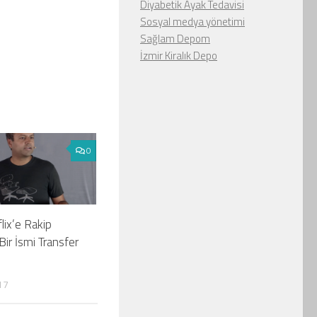
Diyabetik Ayak Tedavisi
Sosyal medya yönetimi
Sağlam Depom
İzmir Kiralık Depo
0
lix’e Rakip
Bir İsmi Transfer
17