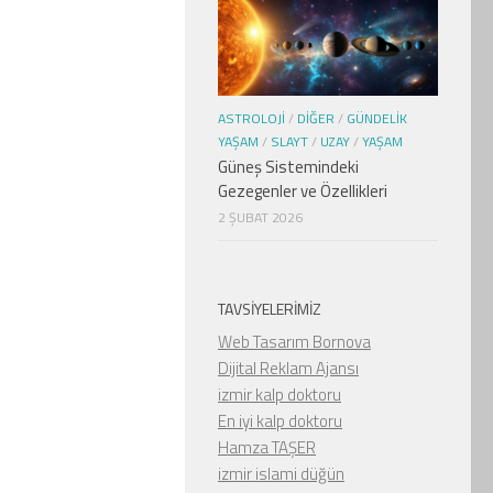
ASTROLOJI
/
DIĞER
/
GÜNDELIK
YAŞAM
/
SLAYT
/
UZAY
/
YAŞAM
Güneş Sistemindeki
Gezegenler ve Özellikleri
2 ŞUBAT 2026
TAVSIYELERIMIZ
Web Tasarım Bornova
Dijital Reklam Ajansı
izmir kalp doktoru
En iyi kalp doktoru
Hamza TAŞER
izmir islami düğün