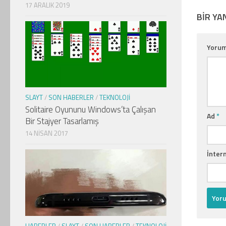
17 ARALIK 2019
BIR YA
Yoru
SLAYT
/
SON HABERLER
/
TEKNOLOJI
Solitaire Oyununu Windows’ta Çalışan
Ad
*
Bir Stajyer Tasarlamış
14 NISAN 2017
İntern