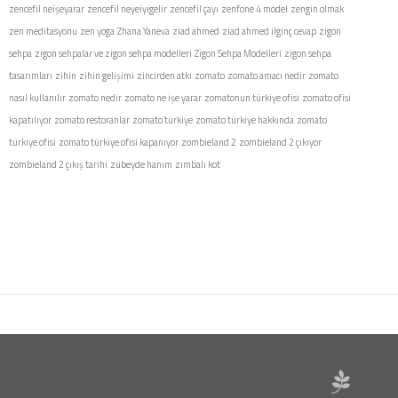
zencefil neişeyarar
zencefil neyeiyigelir
zencefil çayı
zenfone 4 model
zengin olmak
zen meditasyonu
zen yoga
Zhana Yaneva
ziad ahmed
ziad ahmed ilginç cevap
zigon
sehpa
zigon sehpalar ve zigon sehpa modelleri
Zigon Sehpa Modelleri
zigon sehpa
tasarımları
zihin
zihin gelişimi
zincirden atkı
zomato
zomato amacı nedir
zomato
nasıl kullanılır
zomato nedir
zomato ne işe yarar
zomatonun türkiye ofisi
zomato ofisi
kapatılıyor
zomato restoranlar
zomato türkiye
zomato türkiye hakkında
zomato
türkiye ofisi
zomato türkiye ofisi kapanıyor
zombieland 2
zombieland 2 çıkıyor
zombieland 2 çıkış tarihi
zübeyde hanım
zımbalı kot