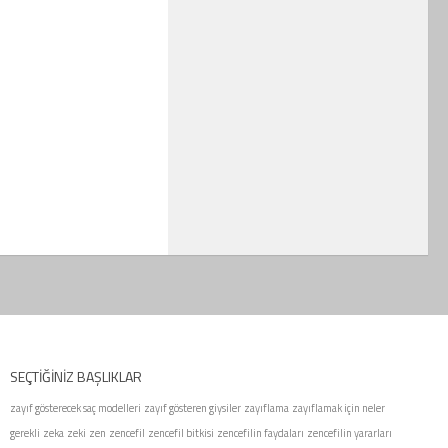
SEÇTIĞINIZ BAŞLIKLAR
zayıf gösterecek saç modelleri
zayıf gösteren giysiler
zayıflama
zayıflamak için neler
gerekli
zeka
zeki
zen
zencefil
zencefil bitkisi
zencefilin faydaları
zencefilin yararları