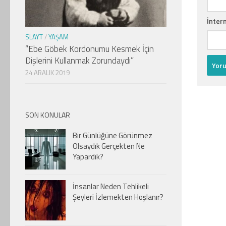
İntern
SLAYT
/
YAŞAM
“Ebe Göbek Kordonumu Kesmek İçin
Dişlerini Kullanmak Zorundaydı”
24 ARALIK 2019
SON KONULAR
Bir Günlüğüne Görünmez
Olsaydık Gerçekten Ne
Yapardık?
İnsanlar Neden Tehlikeli
Şeyleri İzlemekten Hoşlanır?