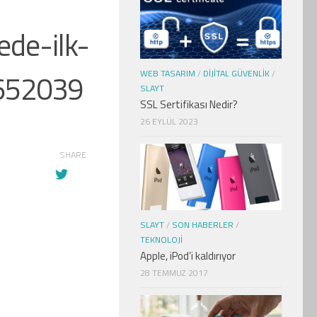
ede-ilk-
8652039
WEB TASARIM
/
DIJITAL GÜVENLIK
/
SLAYT
SSL Sertifikası Nedir?
26 EYLÜL 2023
SHARE
SLAYT
/
SON HABERLER
/
TEKNOLOJI
Apple, iPod’i kaldırıyor
28 TEMMUZ 2017