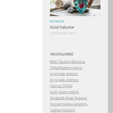
RESIMLER
Güzel Sabunlar
13 AĞUSTOS 2012
TAVSIYELERIMIZ
Web Tasarım Bornova
Dijital Reklam Ajansı
izmir kalp doktoru
En iyi kalp doktoru
Hamza TAŞER
izmir islami düğün
Diyabetik Ayak Tedavisi
Sosyal medya yönetimi
Sağlam Depom