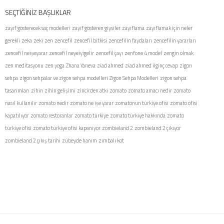
SEÇTIĞINIZ BAŞLIKLAR
zayıf gösterecek saç modelleri
zayıf gösteren giysiler
zayıflama
zayıflamak için neler
gerekli
zeka
zeki
zen
zencefil
zencefil bitkisi
zencefilin faydaları
zencefilin yararları
zencefil neişeyarar
zencefil neyeiyigelir
zencefil çayı
zenfone 4 model
zengin olmak
zen meditasyonu
zen yoga
Zhana Yaneva
ziad ahmed
ziad ahmed ilginç cevap
zigon
sehpa
zigon sehpalar ve zigon sehpa modelleri
Zigon Sehpa Modelleri
zigon sehpa
tasarımları
zihin
zihin gelişimi
zincirden atkı
zomato
zomato amacı nedir
zomato
nasıl kullanılır
zomato nedir
zomato ne işe yarar
zomatonun türkiye ofisi
zomato ofisi
kapatılıyor
zomato restoranlar
zomato türkiye
zomato türkiye hakkında
zomato
türkiye ofisi
zomato türkiye ofisi kapanıyor
zombieland 2
zombieland 2 çıkıyor
zombieland 2 çıkış tarihi
zübeyde hanım
zımbalı kot