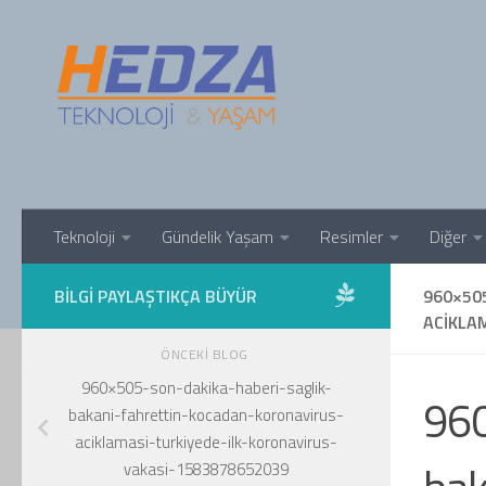
Skip to content
Teknoloji
Gündelik Yaşam
Resimler
Diğer
BILGI PAYLAŞTIKÇA BÜYÜR
960×50
ACIKLA
ÖNCEKI BLOG
960×505-son-dakika-haberi-saglik-
960
bakani-fahrettin-kocadan-koronavirus-
aciklamasi-turkiyede-ilk-koronavirus-
vakasi-1583878652039