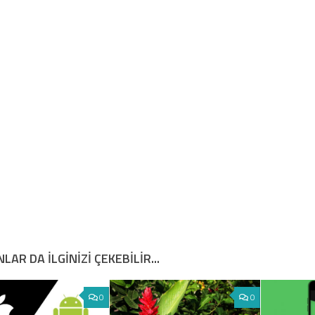
LAR DA ILGINIZI ÇEKEBILIR...
0
0