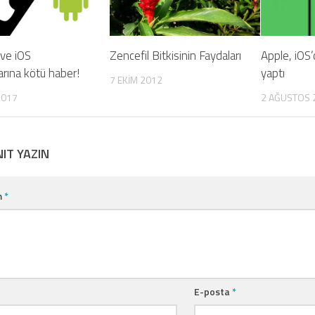
 ve iOS
Zencefil Bitkisinin Faydaları
Apple, iOS’
larına kötü haber!
yaptı
7 EKIM 2012
2017
2 AĞUSTOS 
NIT YAZIN
m
*
E-posta
*