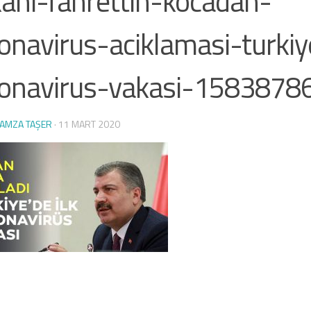
ani-fahrettin-kocadan-
onavirus-aciklamasi-turkiy
ronavirus-vakasi-158387
AMZA TAŞER
·
11 MART 2020