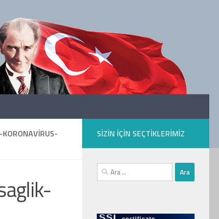
N-KORONAVIRUS-
SIZIN IÇIN SEÇTIKLERIMIZ
Arama:
aglik-