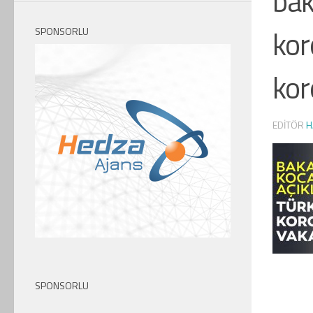
bak
kor
SPONSORLU
ko
EDITÖR
H
SPONSORLU