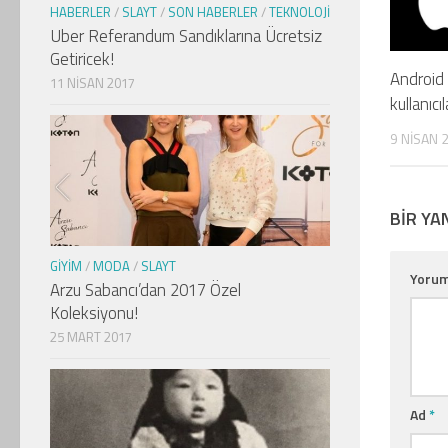
HABERLER
/
SLAYT
/
SON HABERLER
/
TEKNOLOJI
Uber Referandum Sandıklarına Ücretsiz
Getiricek!
Android
11 NISAN 2017
kullanıcı
9 NISAN 
BIR YA
GIYIM
/
MODA
/
SLAYT
Yoru
Arzu Sabancı’dan 2017 Özel
Koleksiyonu!
25 MART 2017
Ad
*