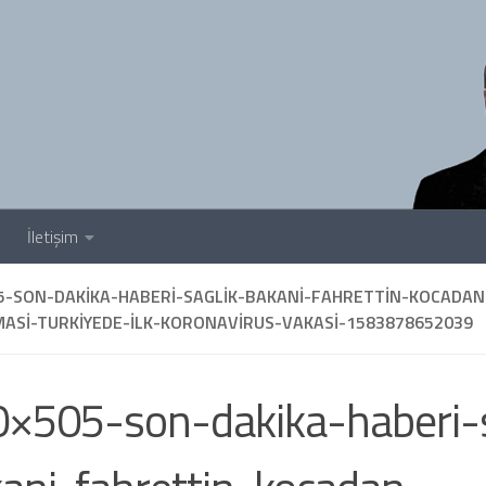
İletişim
5-SON-DAKIKA-HABERI-SAGLIK-BAKANI-FAHRETTIN-KOCADA
MASI-TURKIYEDE-ILK-KORONAVIRUS-VAKASI-1583878652039
×505-son-dakika-haberi-s