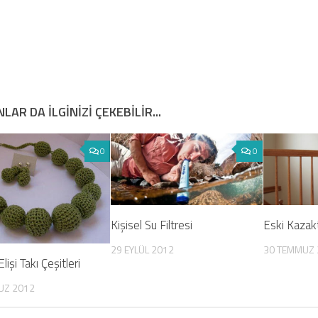
LAR DA ILGINIZI ÇEKEBILIR...
0
0
Kişisel Su Filtresi
Eski Kazak
29 EYLÜL 2012
30 TEMMUZ 
lişi Takı Çeşitleri
UZ 2012