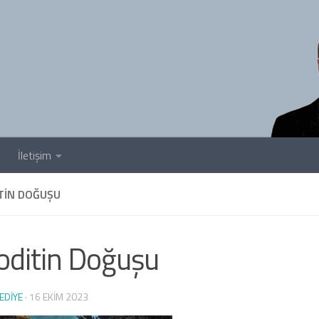
İletişim
TIN DOĞUŞU
oditin Doğuşu
EDIYE
·
16 EKIM 2023