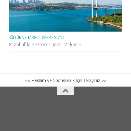
KÜLTÜR VE TARIH
/
DIĞER
/
SLAYT
İstanbul’da Gezilecek Tarihi Mekanlar
<< Reklam ve Sponsorluk İçin Tıklayınız >>