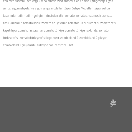
zen meditasyonu
zen yoga
Zhana Yaneva
ziad ahmed
ziad ahmed ilginç cevap
zigon
sehpa
zigon sehpalar ve zigon sehpa modelleri
Zigon Sehpa Modelleri
zigon sehpa
tasarımları
zihin
zihin gelişimi
zincirden atkı
zomato
zomato amacı nedir
zomato
nasıl kullanılır
zomato nedir
zomato ne işe yarar
zomatonun türkiye ofisi
zomato ofisi
kapatılıyor
zomato restoranlar
zomato türkiye
zomato türkiye hakkında
zomato
türkiye ofisi
zomato türkiye ofisi kapanıyor
zombieland 2
zombieland 2 çıkıyor
zombieland 2 çıkış tarihi
zübeyde hanım
zımbalı kot