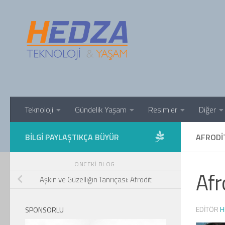
Skip to content
Teknoloji
Gündelik Yaşam
Resimler
Diğer
BILGI PAYLAŞTIKÇA BÜYÜR
AFRODI
ÖNCEKI BLOG
Afr
Aşkın ve Güzelliğin Tanrıçası: Afrodit
EDITÖR
H
SPONSORLU