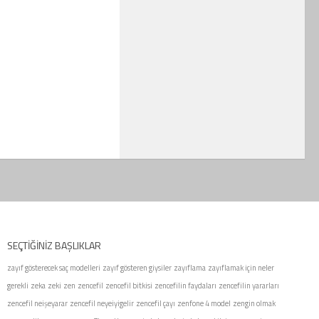
SEÇTIĞINIZ BAŞLIKLAR
zayıf gösterecek saç modelleri
zayıf gösteren giysiler
zayıflama
zayıflamak için neler
gerekli
zeka
zeki
zen
zencefil
zencefil bitkisi
zencefilin faydaları
zencefilin yararları
zencefil neişeyarar
zencefil neyeiyigelir
zencefil çayı
zenfone 4 model
zengin olmak