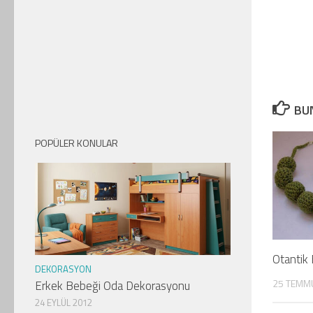
BUN
POPÜLER KONULAR
Otantik E
DEKORASYON
25 TEMM
Erkek Bebeği Oda Dekorasyonu
24 EYLÜL 2012