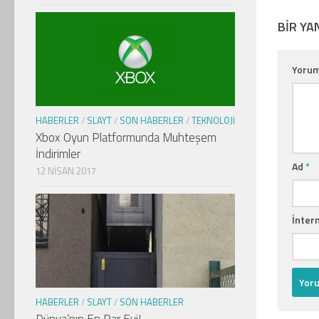
BIR YA
Yoru
HABERLER
/
SLAYT
/
SON HABERLER
/
TEKNOLOJI
Xbox Oyun Platformunda Muhteşem
İndirimler
Ad
*
12 NISAN 2017
İntern
HABERLER
/
SLAYT
/
SON HABERLER
Dünya’nın En Dar Evi!