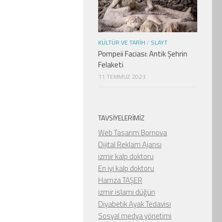
KÜLTÜR VE TARIH
/
SLAYT
Pompeii Faciası: Antik Şehrin
Felaketi
11 TEMMUZ 2023
TAVSIYELERIMIZ
Web Tasarım Bornova
Dijital Reklam Ajansı
izmir kalp doktoru
En iyi kalp doktoru
Hamza TAŞER
izmir islami düğün
Diyabetik Ayak Tedavisi
Sosyal medya yönetimi