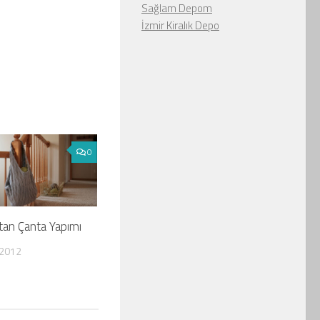
Sağlam Depom
İzmir Kiralık Depo
0
tan Çanta Yapımı
2012