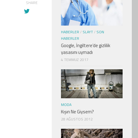
SHARE
HABERLER
/
SLAYT
/
SON
HABERLER
Google, İngiltere’de gizlilik
yasasını uymadı
4 TEMMUZ 2017
MODA
Kışın Ne Giysem?
28 AĞUSTOS 2012