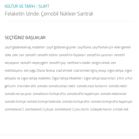
KÜLTÜR VE TARIH
/
SLAYT
Felaketin İzinde: Çernobil Nükleer Santrali
SEÇTIĞINIZ BAŞLIKLAR
zayıf gösterecek saç modelleri
zayıf gösteren giysiler
zayıflama
zayıflamak için neler gerekli
zeka
zeki
zen
zencefil
zencefil bitkisi
zencefilin faydaları
zencefilin yararları
zencefil
neişeyarar
zencefil neyeiyigelir
zencefil çayı
zenfone 4 model
zengin olmak
zen
meditasyonu
zen yoga
Zhana Yaneva
ziad ahmed
ziad ahmed ilginç cevap
zigon sehpa
zigon
sehpalar ve zigon sehpa modelleri
Zigon Sehpa Modelleri
zigon sehpa tasarımları
zihin
zihin
gelişimi
zincirden atkı
zomato
zomato amacı nedir
zomato nasıl kullanılır
zomato nedir
zomato ne işe yarar
zomatonun türkiye ofisi
zomato ofisi kapatılıyor
zomato restoranlar
zomato türkiye
zomato türkiye hakkında
zomato türkiye ofisi
zomato türkiye ofisi kapanıyor
zombieland 2
zombieland 2 çıkıyor
zombieland 2 çıkış tarihi
zübeyde hanım
zımbalı kot