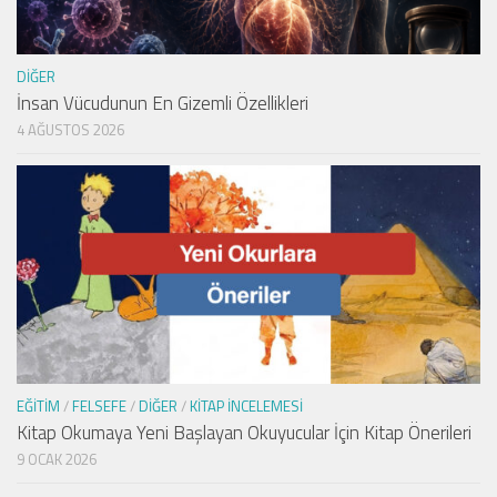
DIĞER
İnsan Vücudunun En Gizemli Özellikleri
4 AĞUSTOS 2026
EĞITIM
/
FELSEFE
/
DIĞER
/
KITAP İNCELEMESI
Kitap Okumaya Yeni Başlayan Okuyucular İçin Kitap Önerileri
9 OCAK 2026