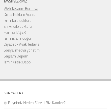
TAVSIYELERIMIZ
Web Tasarım Bornova
Dijital Reklam Ajansı
izmir kalp doktoru
En iyi kalp doktoru
Hamza TAŞER
izmir islami düğün
Diyabetik Ayak Tedavisi
Sosyal medya yönetimi
Sağlam Depom
İzmir Kiralık Depo
SON YAZILAR
Beynimiz Neden Sürekli Bizi Kandırır?