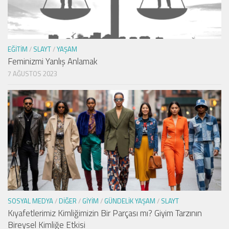
EĞITIM
/
SLAYT
/
YAŞAM
Feminizmi Yanlış Anlamak
7 AĞUSTOS 2023
SOSYAL MEDYA
/
DIĞER
/
GIYIM
/
GÜNDELIK YAŞAM
/
SLAYT
Kıyafetlerimiz Kimliğimizin Bir Parçası mı? Giyim Tarzının
Bireysel Kimliğe Etkisi