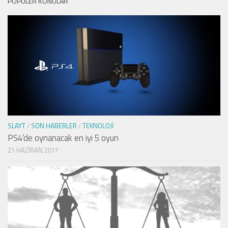
POPÜLER KONULAR
SLAYT
/
SON HABERLER
/
TEKNOLOJI
PS4’de oynanacak en iyi 5 oyun
21 HAZIRAN 2017