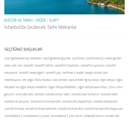
KÜLTÜR VE TARIH
/
DIĞER
/
SLAYT
İstanbul’da Gezilecek Tarihi Mekanlar
SEÇTIĞINIZ BAŞLIKLAR
zayıf gösterecek saç modelleri
zayıf gösteren giysiler
zayıflama
zayıflamak için neler gerekli
zeka
zeki
zen
zencefil
zencefil bitkisi
zencefilin faydaları
zencefilin yararları
zencefil
neişeyarar
zencefil neyeiyigelir
zencefil çayı
zenfone 4 model
zengin olmak
zen
meditasyonu
zen yoga
Zhana Yaneva
ziad ahmed
ziad ahmed ilginç cevap
zigon sehpa
zigon
sehpalar ve zigon sehpa modelleri
Zigon Sehpa Modelleri
zigon sehpa tasarımları
zihin
zihin
gelişimi
zincirden atkı
zomato
zomato amacı nedir
zomato nasıl kullanılır
zomato nedir
zomato ne işe yarar
zomatonun türkiye ofisi
zomato ofisi kapatılıyor
zomato restoranlar
zomato türkiye
zomato türkiye hakkında
zomato türkiye ofisi
zomato türkiye ofisi kapanıyor
zombieland 2
zombieland 2 çıkıyor
zombieland 2 çıkış tarihi
zübeyde hanım
zımbalı kot