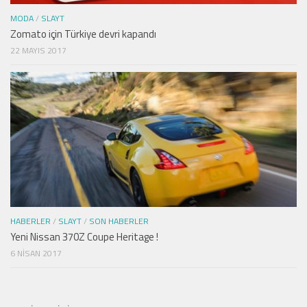
MODA
/
SLAYT
Zomato için Türkiye devri kapandı
22 MAYIS 2017
HABERLER
/
SLAYT
/
SON HABERLER
Yeni Nissan 370Z Coupe Heritage !
6 NISAN 2017