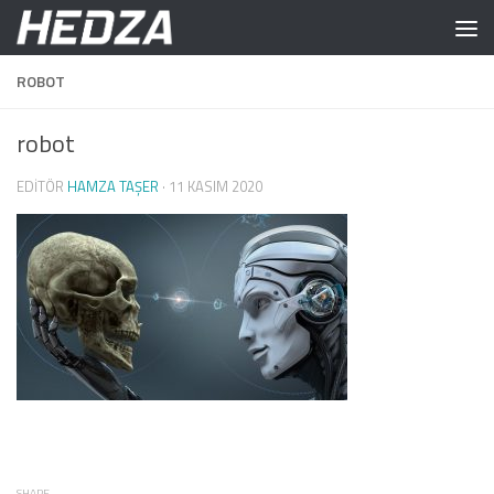
Skip to content
ROBOT
robot
EDITÖR
HAMZA TAŞER
·
11 KASIM 2020
SHARE