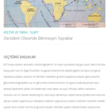
KÜLTÜR VE TARIH
/
SLAYT
Denizlerin Ötesinde Bilinmeyen Topraklar
SEÇTIĞINIZ BAŞLIKLAR
60'lık sayı sistemi
adranelin
atlantis gerçek mi
bi insan uyumadan kaç gün yaşar
deniz altında
kayıp şehir var mı
doğa filozofları
duygusal tükenmişlik
dyatlov geçidi
dünyanın en garip
kaybolma vakaları
elamlar
en tehlikeli meslekler
gizemli kaybolma vakaları
görünmezlik
görünmezlik gerçekten var mı
görünmez olmak mümkün mü
güne zinde başlamak
hayır
demeyi öğrenmek
icatlar
ilk medenıyet
insan beyni ve uyku
itfaiyeci
kafein
kahvenin
zararları var mı
merak
meslek seçimi
nasıl hayır demeliyim
neden kahve içtikten sonra karnım
ağrıyor
platon
soğuk duşun faaydaları nelerdir
soğuk duşun önemi
sümerler
sümerler nerede
yaşadı
tarihi icatlar
tarihin en gizemli olayları
tehlikeli şeyler izlemek
thales
uykusuzluk