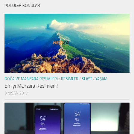
POPÜLER KONULAR
DOĞA VE MANZARA RESIMLERI
/
RESIMLER
/
SLAYT
/
YAŞAM
En İyi Manzara Resimleri !
9 NISAN 2017