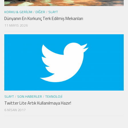
KORKU & GERILIM
/
DIĞER
/
SLAYT
Dünyanın En Korkunç Terk Edilmiş Mekanları
11 MAYIS 2026
SLAYT
/
SON HABERLER
/
TEKNOLOJI
Twitter Lite Artık Kullanılmaya Hazır!
6 NISAN 2017