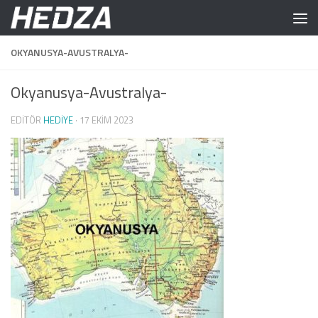
Skip to content
OKYANUSYA-AVUSTRALYA-
Okyanusya-Avustralya-
EDITÖR
HEDIYE
·
17 EKIM 2023