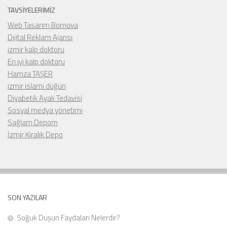
TAVSIYELERIMIZ
Web Tasarım Bornova
Dijital Reklam Ajansı
izmir kalp doktoru
En iyi kalp doktoru
Hamza TAŞER
izmir islami düğün
Diyabetik Ayak Tedavisi
Sosyal medya yönetimi
Sağlam Depom
İzmir Kiralık Depo
SON YAZILAR
Soğuk Duşun Faydaları Nelerdir?