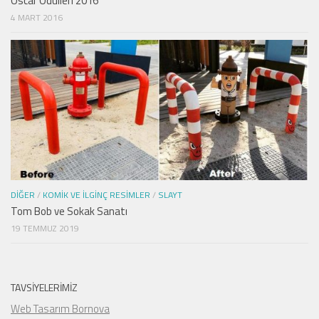
Oscar Ödülleri 2016
4 MART 2016
DIĞER
/
KOMIK VE İLGINÇ RESIMLER
/
SLAYT
Tom Bob ve Sokak Sanatı
19 TEMMUZ 2019
TAVSIYELERIMIZ
Web Tasarım Bornova