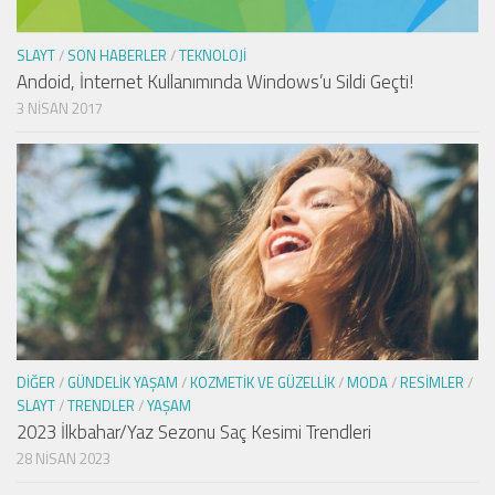
SLAYT
/
SON HABERLER
/
TEKNOLOJI
Andoid, İnternet Kullanımında Windows’u Sildi Geçti!
3 NISAN 2017
DIĞER
/
GÜNDELIK YAŞAM
/
KOZMETIK VE GÜZELLIK
/
MODA
/
RESIMLER
/
SLAYT
/
TRENDLER
/
YAŞAM
2023 İlkbahar/Yaz Sezonu Saç Kesimi Trendleri
28 NISAN 2023