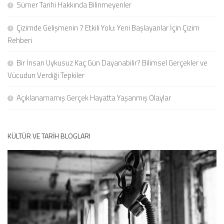
Sümer Tarihi Hakkında Bilinmeyenler
Çizimde Gelişmenin 7 Etkili Yolu: Yeni Başlayanlar İçin Çizim
Rehberi
Bir İnsan Uykusuz Kaç Gün Dayanabilir? Bilimsel Gerçekler ve
Vücudun Verdiği Tepkiler
Açıklanamamış Gerçek Hayatta Yaşanmış Olaylar
KÜLTÜR VE TARIH BLOGLARI