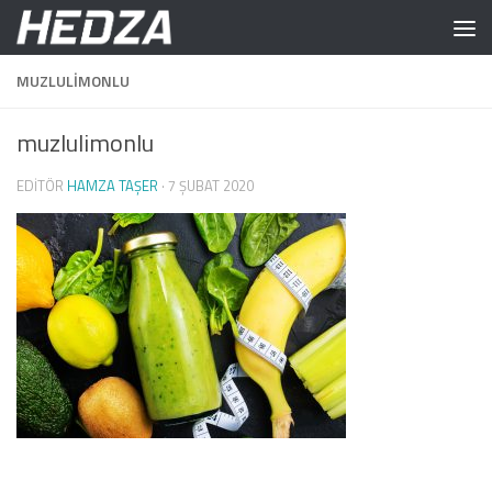
Skip to content
MUZLULIMONLU
muzlulimonlu
EDITÖR
HAMZA TAŞER
·
7 ŞUBAT 2020