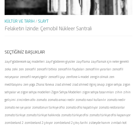
KÜLTÜR VE TARIH
/
SLAYT
Felaketin İzinde: Çernobil Nükleer Santrali
SEÇTIĞINIZ BAŞLIKLAR
zayıf gösterecek saç modelleri
zayıf gösteren giysiler
zayıflama
zayıflamak için neler gerekli
zeka
zeki
zen
zencefil
zencefil bitkisi
zencefilin faydaları
zencefilin yararları
zencefil
neişeyarar
zencefil neyeiyigelir
zencefil çayı
zenfone 4 model
zengin olmak
zen
meditasyonu
zen yoga
Zhana Yaneva
ziad ahmed
ziad ahmed ilginç cevap
zigon sehpa
zigon
sehpalar ve zigon sehpa modelleri
Zigon Sehpa Modelleri
zigon sehpa tasarımları
zihin
zihin
gelişimi
zincirden atkı
zomato
zomato amacı nedir
zomato nasıl kullanılır
zomato nedir
zomato ne işe yarar
zomatonun türkiye ofisi
zomato ofisi kapatılıyor
zomato restoranlar
zomato türkiye
zomato türkiye hakkında
zomato türkiye ofisi
zomato türkiye ofisi kapanıyor
zombieland 2
zombieland 2 çıkıyor
zombieland 2 çıkış tarihi
zübeyde hanım
zımbalı kot