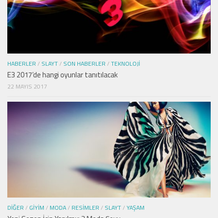
HABERLER
/
SLAYT
/
SON HABERLER
/
TEKNOLOJI
E3 2017’de hangi oyunlar tanıtılacak
22 MAYIS 2017
DIĞER
/
GIYIM
/
MODA
/
RESIMLER
/
SLAYT
/
YAŞAM