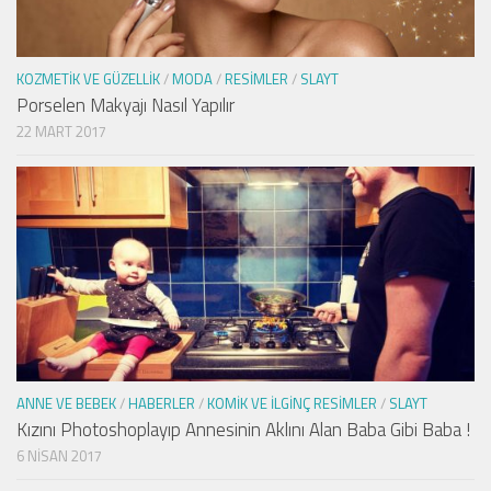
KOZMETIK VE GÜZELLIK
/
MODA
/
RESIMLER
/
SLAYT
Porselen Makyajı Nasıl Yapılır
22 MART 2017
ANNE VE BEBEK
/
HABERLER
/
KOMIK VE İLGINÇ RESIMLER
/
SLAYT
Kızını Photoshoplayıp Annesinin Aklını Alan Baba Gibi Baba !
6 NISAN 2017