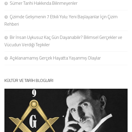
Sümer Tarihi Hakkında Bilinmeyenler
Çizimde Gelişmenin 7 Etkili Yolu: Yeni Başlayanlar İçin Çizim
Rehberi
Bir İnsan Uykusuz Kaç Gün Dayanabilir? Bilimsel Gerçekler ve
Vücudun Verdiği Tepkiler
Açıklanamamış Gerçek Hayatta Yaşanmış Olaylar
KÜLTÜR VE TARIH BLOGLARI