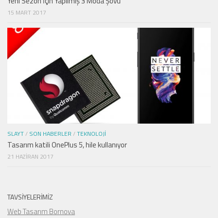
Yeni Sezon İçin Yapılmış 3 Moda Şovu
15 MART 2017
SLAYT
/
SON HABERLER
/
TEKNOLOJI
Tasarım katili OnePlus 5, hile kullanıyor
21 HAZIRAN 2017
TAVSIYELERIMIZ
Web Tasarım Bornova