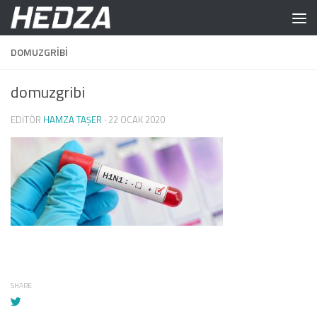
Skip to content
DOMUZGRIBI
domuzgribi
EDITÖR
HAMZA TAŞER
·
22 OCAK 2020
SHARE