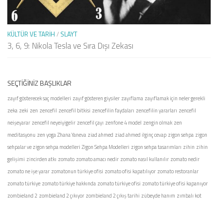
KÜLTÜR VE TARIH
/
SLAYT
3, 6, 9: Nikola Tesla ve Sıra Dışı Zekası
SEÇTIĞINIZ BAŞLIKLAR
zayıf gösterecek saç modelleri
zayıf gösteren giysiler
zayıflama
zayıflamak için neler gerekli
zeka
zeki
zen
zencefil
zencefil bitkisi
zencefilin faydaları
zencefilin yararları
zencefil
neişeyarar
zencefil neyeiyigelir
zencefil çayı
zenfone 4 model
zengin olmak
zen
meditasyonu
zen yoga
Zhana Yaneva
ziad ahmed
ziad ahmed ilginç cevap
zigon sehpa
zigon
sehpalar ve zigon sehpa modelleri
Zigon Sehpa Modelleri
zigon sehpa tasarımları
zihin
zihin
gelişimi
zincirden atkı
zomato
zomato amacı nedir
zomato nasıl kullanılır
zomato nedir
zomato ne işe yarar
zomatonun türkiye ofisi
zomato ofisi kapatılıyor
zomato restoranlar
zomato türkiye
zomato türkiye hakkında
zomato türkiye ofisi
zomato türkiye ofisi kapanıyor
zombieland 2
zombieland 2 çıkıyor
zombieland 2 çıkış tarihi
zübeyde hanım
zımbalı kot