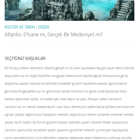
KÜLTÜR VE TARIH
/
DIĞER
Atlantis: Efsane mi, Gerçek Bir Medeniyet mi?
SEÇTIĞINIZ BAŞLIKLAR
60'lık sayı sistemi
adranelin
atlantis gerçek mi
bi insan uyumadan kaç gün yaşar
deniz altında
kayıp şehir var mı
doğa filozofları
duygusal tükenmişlik
dyatlov geçidi
dünyanın en garip
kaybolma vakaları
elamlar
en tehlikeli meslekler
gizemli kaybolma vakaları
görünmezlik
görünmezlik gerçekten var mı
görünmez olmak mümkün mü
güne zinde başlamak
hayır
demeyi öğrenmek
icatlar
ilk medenıyet
insan beyni ve uyku
itfaiyeci
kafein
kahvenin
zararları var mı
merak
meslek seçimi
nasıl hayır demeliyim
neden kahve içtikten sonra karnım
ağrıyor
platon
soğuk duşun faaydaları nelerdir
soğuk duşun önemi
sümerler
sümerler nerede
yaşadı
tarihi icatlar
tarihin en gizemli olayları
tehlikeli şeyler izlemek
thales
uykusuzluk
zararları
yanlışlıkla icat edilen şeyler
yaşanmış gizemler nelerdir
çizime yeni başlayanlar
çizim nasıl geliştirilir
çizim teknikleri
şekersiz beslenme
şeker tüketimini azaltınca vücutta