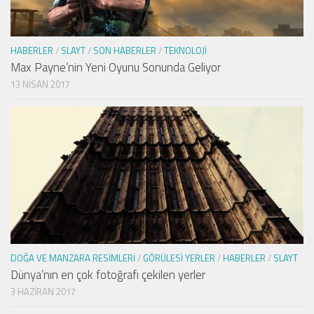
HABERLER
/
SLAYT
/
SON HABERLER
/
TEKNOLOJI
Max Payne’nin Yeni Oyunu Sonunda Geliyor
13 NISAN 2017
DOĞA VE MANZARA RESIMLERI
/
GÖRÜLESI YERLER
/
HABERLER
/
SLAYT
Dünya’nın en çok fotoğrafı çekilen yerler
3 HAZIRAN 2017