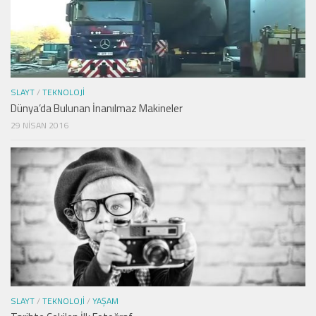
SLAYT
/
TEKNOLOJI
Dünya’da Bulunan İnanılmaz Makineler
29 NISAN 2016
SLAYT
/
TEKNOLOJI
/
YAŞAM