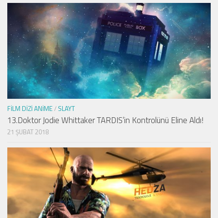
FILM DIZI ANIME
/
SLAYT
13.Doktor Jodie Whittaker TARDIS’in Kontrolünü Eline Aldı!
21 ŞUBAT 2018