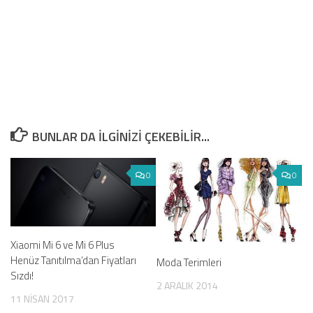
BUNLAR DA ILGINIZI ÇEKEBILIR...
0
0
Xiaomi Mi 6 ve Mi 6 Plus
Henüz Tanıtılma’dan Fiyatları
Moda Terimleri
Sızdı!
2 ARALIK 2014
11 NISAN 2017