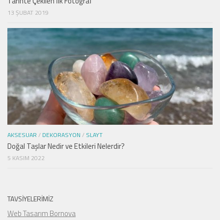
Tarihte Çekilen İlk Fotoğraf
13 ŞUBAT 2019
AKSESUAR
/
DEKORASYON
/
SLAYT
Doğal Taşlar Nedir ve Etkileri Nelerdir?
5 KASIM 2022
TAVSIYELERIMIZ
Web Tasarım Bornova