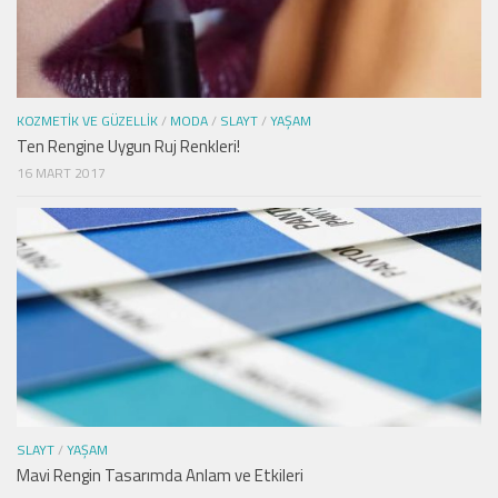
KOZMETIK VE GÜZELLIK
/
MODA
/
SLAYT
/
YAŞAM
Ten Rengine Uygun Ruj Renkleri!
16 MART 2017
SLAYT
/
YAŞAM
Mavi Rengin Tasarımda Anlam ve Etkileri