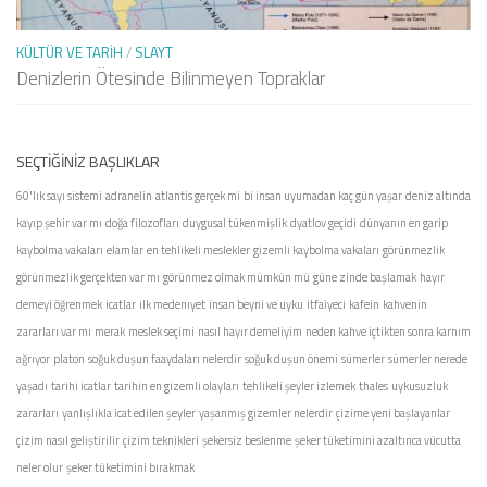
KÜLTÜR VE TARIH
/
SLAYT
Denizlerin Ötesinde Bilinmeyen Topraklar
SEÇTIĞINIZ BAŞLIKLAR
60'lık sayı sistemi
adranelin
atlantis gerçek mi
bi insan uyumadan kaç gün yaşar
deniz altında
kayıp şehir var mı
doğa filozofları
duygusal tükenmişlik
dyatlov geçidi
dünyanın en garip
kaybolma vakaları
elamlar
en tehlikeli meslekler
gizemli kaybolma vakaları
görünmezlik
görünmezlik gerçekten var mı
görünmez olmak mümkün mü
güne zinde başlamak
hayır
demeyi öğrenmek
icatlar
ilk medenıyet
insan beyni ve uyku
itfaiyeci
kafein
kahvenin
zararları var mı
merak
meslek seçimi
nasıl hayır demeliyim
neden kahve içtikten sonra karnım
ağrıyor
platon
soğuk duşun faaydaları nelerdir
soğuk duşun önemi
sümerler
sümerler nerede
yaşadı
tarihi icatlar
tarihin en gizemli olayları
tehlikeli şeyler izlemek
thales
uykusuzluk
zararları
yanlışlıkla icat edilen şeyler
yaşanmış gizemler nelerdir
çizime yeni başlayanlar
çizim nasıl geliştirilir
çizim teknikleri
şekersiz beslenme
şeker tüketimini azaltınca vücutta
neler olur
şeker tüketimini bırakmak