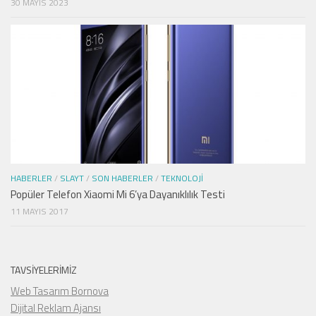
30 MAYIS 2023
HABERLER
/
SLAYT
/
SON HABERLER
/
TEKNOLOJI
Popüler Telefon Xiaomi Mi 6’ya Dayanıklılık Testi
11 MAYIS 2017
TAVSIYELERIMIZ
Web Tasarım Bornova
Dijital Reklam Ajansı