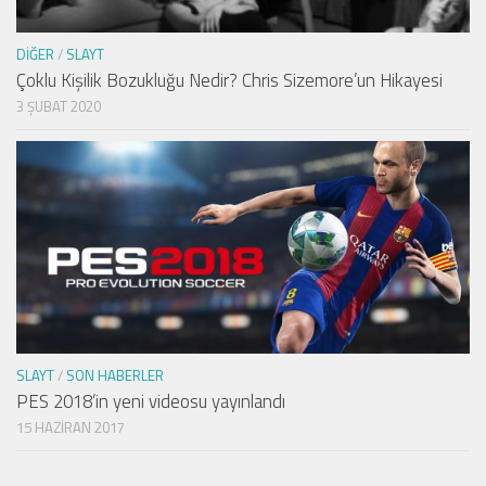
DIĞER
/
SLAYT
Çoklu Kişilik Bozukluğu Nedir? Chris Sizemore’un Hikayesi
3 ŞUBAT 2020
SLAYT
/
SON HABERLER
PES 2018’in yeni videosu yayınlandı
15 HAZIRAN 2017