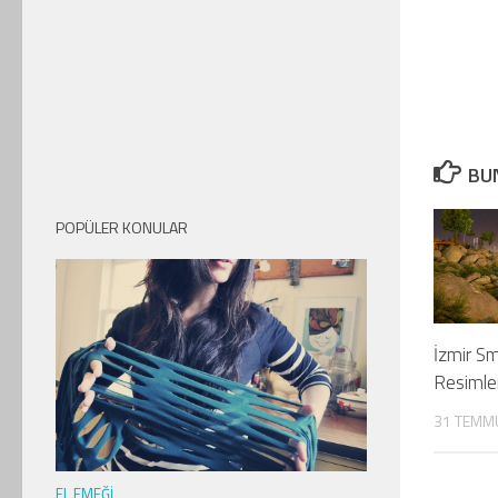
BUN
POPÜLER KONULAR
İzmir Sm
Resimler
31 TEMM
EL EMEĞI