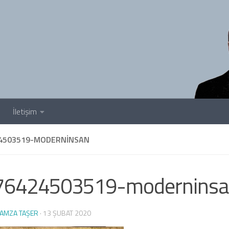
İletişim
4503519-MODERNINSAN
76424503519-moderninsa
AMZA TAŞER
·
13 ŞUBAT 2020