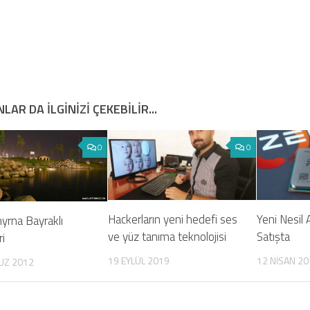
LAR DA ILGINIZI ÇEKEBILIR...
0
0
Hackerların yeni hedefi ses
Yeni Nesil
yrna Bayraklı
ve yüz tanıma teknolojisi
Satışta
i
19 EYLÜL 2019
12 NISAN 20
UZ 2012