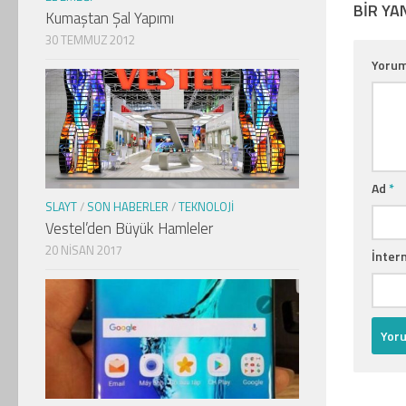
BIR YA
Kumaştan Şal Yapımı
30 TEMMUZ 2012
Yoru
Ad
*
SLAYT
/
SON HABERLER
/
TEKNOLOJI
Vestel’den Büyük Hamleler
20 NISAN 2017
İntern