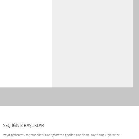
SEÇTIĞINIZ BAŞLIKLAR
zayıf gösterecek saç modelleri
zayıf gösteren giysiler
zayıflama
zayıflamak için neler