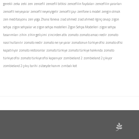
gerekli
zeka
zeki
zen
zencefil
zencefil bitkisi
zencefilin faydaları
zencefilin yararları
zencefil neişeyarar
zencefil neyeiyigelir
zencefil çayı
zenfone 4 model
zengin olmak
zen meditasyonu
zen yoga
Zhana Yaneva
ziad ahmed
ziad ahmed ilginç cevap
zigon
sehpa
zigon sehpalar ve zigon sehpa modelleri
Zigon Sehpa Modelleri
zigon sehpa
tasarımları
zihin
zihin gelişimi
zincirden atkı
zomato
zomato amacı nedir
zomato
nasıl kullanılır
zomato nedir
zomato ne işe yarar
zomatonun türkiye ofisi
zomato ofisi
kapatılıyor
zomato restoranlar
zomato türkiye
zomato türkiye hakkında
zomato
türkiye ofisi
zomato türkiye ofisi kapanıyor
zombieland 2
zombieland 2 çıkıyor
zombieland 2 çıkış tarihi
zübeyde hanım
zımbalı kot