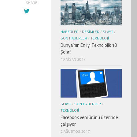
SHARE
HABERLER
/
RESIMLER
/
SLAYT
/
SON HABERLER
/
TEKNOLOJI
Dünya’nın En İyi Teknolojik 10
Şehri!
10 NISAN 2017
SLAYT
/
SON HABERLER
/
TEKNOLOJI
Facebook yeni ürünü üzerinde
çalışıyor
2 AĞUSTOS 2017