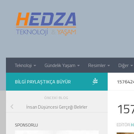
Skip to content
Teknoloji
Gündelik Yaşam
Resimler
Diğer
BILGI PAYLAŞTIKÇA BÜYÜR
157642
ÖNCEKI BLOG
15
İnsan Düşüncesi Gerçeği Belirler
EDITÖR
H
SPONSORLU