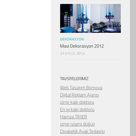
DEKORASYON
Mavi Dekorasyon 2012
23 EYLÜL 2012
TAVSIYELERIMIZ
Web Tasarım Bornova
Dijital Reklam Ajansı
izmir kalp doktoru
En iyi kalp doktoru
Hamza TAŞER
izmir islami düğün
Diyabetik Ayak Tedavisi