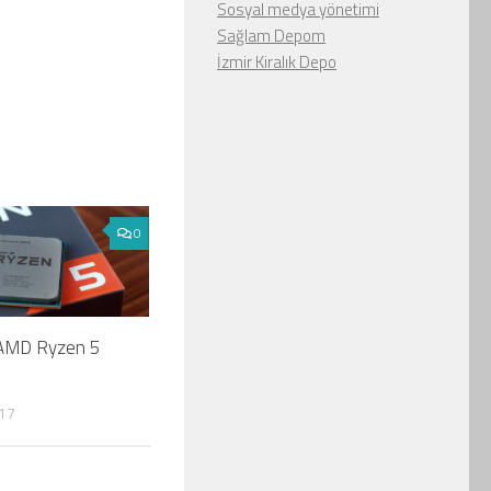
Sosyal medya yönetimi
Sağlam Depom
İzmir Kiralık Depo
0
 AMD Ryzen 5
17