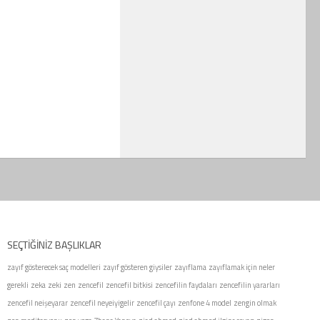
SEÇTIĞINIZ BAŞLIKLAR
zayıf gösterecek saç modelleri
zayıf gösteren giysiler
zayıflama
zayıflamak için neler
gerekli
zeka
zeki
zen
zencefil
zencefil bitkisi
zencefilin faydaları
zencefilin yararları
zencefil neişeyarar
zencefil neyeiyigelir
zencefil çayı
zenfone 4 model
zengin olmak