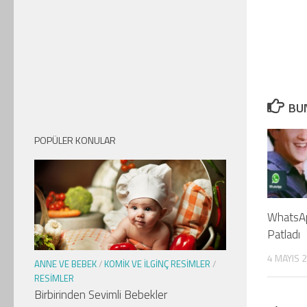
BUN
POPÜLER KONULAR
WhatsAp
Patladı
4 MAYIS 
ANNE VE BEBEK
/
KOMIK VE İLGINÇ RESIMLER
/
RESIMLER
Birbirinden Sevimli Bebekler