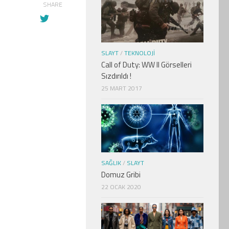
SHARE
SLAYT
/
TEKNOLOJI
Call of Duty: WW II Görselleri
Sızdırıldı !
25 MART 2017
SAĞLIK
/
SLAYT
Domuz Gribi
22 OCAK 2020