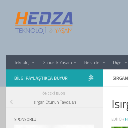
Skip to content
Teknoloji
Gündelik Yaşam
Resimler
Diğer
BILGI PAYLAŞTIKÇA BÜYÜR
ISIRGA
ÖNCEKI BLOG
Isı
Isırgan Otunun Faydaları
EDITÖR
H
SPONSORLU