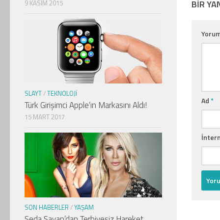
BIR YA
9 KASIM 2015
Yoru
SLAYT
/
TEKNOLOJI
Ad
*
Türk Girişimci Apple’ın Markasını Aldı!
15 MART 2017
İntern
SON HABERLER
/
YAŞAM
Seda Sayan’dan Terbiyesiz Hareket