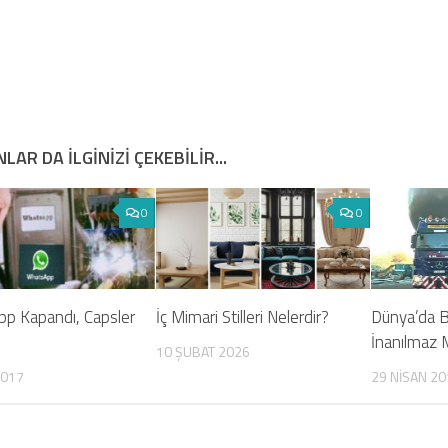
LAR DA ILGINIZI ÇEKEBILIR...
0
0
p Kapandı, Capsler
İç Mimari Stilleri Nelerdir?
Dünya’da 
İnanılmaz 
10 ŞUBAT 2026
2017
29 NISAN 20