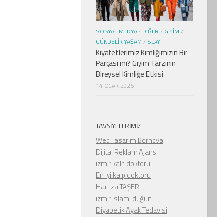
SOSYAL MEDYA
/
DIĞER
/
GIYIM
/
GÜNDELIK YAŞAM
/
SLAYT
Kıyafetlerimiz Kimliğimizin Bir
Parçası mı? Giyim Tarzının
Bireysel Kimliğe Etkisi
14 OCAK 2026
TAVSIYELERIMIZ
Web Tasarım Bornova
Dijital Reklam Ajansı
izmir kalp doktoru
En iyi kalp doktoru
Hamza TAŞER
izmir islami düğün
Diyabetik Ayak Tedavisi