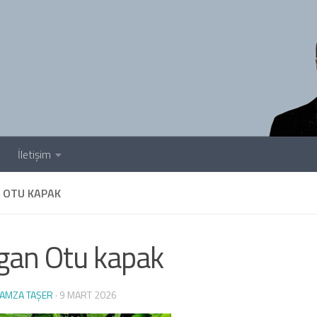
İletişim
N OTU KAPAK
rgan Otu kapak
AMZA TAŞER
·
9 MART 2026