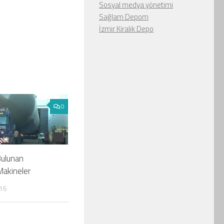
Sosyal medya yönetimi
Sağlam Depom
İzmir Kiralık Depo
0
Bulunan
Makineler
16