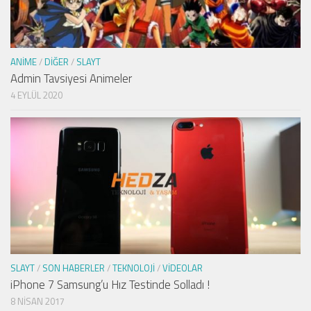
ANIME
/
DIĞER
/
SLAYT
Admin Tavsiyesi Animeler
4 EYLÜL 2020
SLAYT
/
SON HABERLER
/
TEKNOLOJI
/
VIDEOLAR
iPhone 7 Samsung’u Hız Testinde Solladı !
8 NISAN 2017