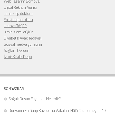
Web Tasarım Bornova
Dijital Reklam Ajansı
izmir kalp doktoru
En iyi kalp doktoru
Hamza TAŞER
izmir islami düğün
Diyabetik Ayak Tedavisi
Sosyal medya yönetimi
Sağlam Depom
İzmir Kiralık Depo
SON YAZILAR
Soğuk Duşun Faydaları Nelerdir?
Dünyanın En Garip Kaybolma Vakaları: Hâlâ Çözülemeyen 10