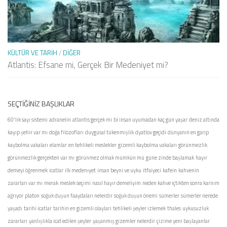
KÜLTÜR VE TARIH
/
DIĞER
Atlantis: Efsane mi, Gerçek Bir Medeniyet mi?
SEÇTIĞINIZ BAŞLIKLAR
60'lık sayı sistemi
adranelin
atlantis gerçek mi
bi insan uyumadan kaç gün yaşar
deniz altında
kayıp şehir var mı
doğa filozofları
duygusal tükenmişlik
dyatlov geçidi
dünyanın en garip
kaybolma vakaları
elamlar
en tehlikeli meslekler
gizemli kaybolma vakaları
görünmezlik
görünmezlik gerçekten var mı
görünmez olmak mümkün mü
güne zinde başlamak
hayır
demeyi öğrenmek
icatlar
ilk medenıyet
insan beyni ve uyku
itfaiyeci
kafein
kahvenin
zararları var mı
merak
meslek seçimi
nasıl hayır demeliyim
neden kahve içtikten sonra karnım
ağrıyor
platon
soğuk duşun faaydaları nelerdir
soğuk duşun önemi
sümerler
sümerler nerede
yaşadı
tarihi icatlar
tarihin en gizemli olayları
tehlikeli şeyler izlemek
thales
uykusuzluk
zararları
yanlışlıkla icat edilen şeyler
yaşanmış gizemler nelerdir
çizime yeni başlayanlar