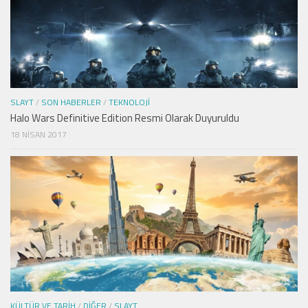
SLAYT
/
SON HABERLER
/
TEKNOLOJI
Halo Wars Definitive Edition Resmi Olarak Duyuruldu
18 NISAN 2017
KÜLTÜR VE TARIH
/
DIĞER
/
SLAYT