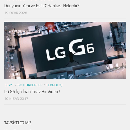
Dünyanın Yeni ve Eski 7 Harikası Nelerdir?
19 OCAK 2026
SLAYT
/
SON HABERLER
/
TEKNOLOJI
LG G6 İçin İnanılmaz Bir Video !
10 NISAN 2017
TAVSIYELERIMIZ