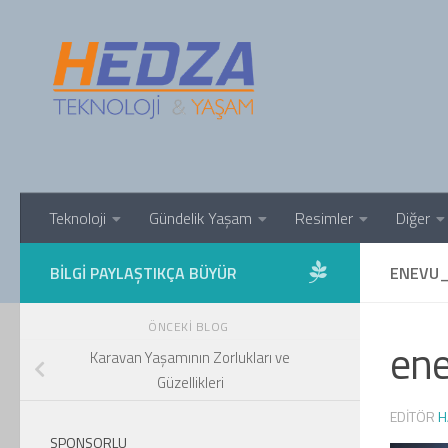
Skip to content
Teknoloji
Gündelik Yaşam
Resimler
Diğer
BILGI PAYLAŞTIKÇA BÜYÜR
ENEVU_
ÖNCEKI BLOG
en
Karavan Yaşamının Zorlukları ve
Güzellikleri
EDITÖR
H
SPONSORLU