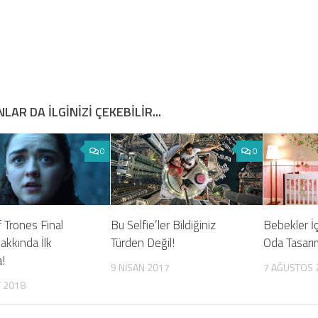
LAR DA ILGINIZI ÇEKEBILIR...
0
0
 Trones Final
Bu Selfie’ler Bildiğiniz
Bebekler İç
akkında İlk
Türden Değil!
Oda Tasarım
!
9 NISAN 2017
7 AĞUSTOS 
 2018