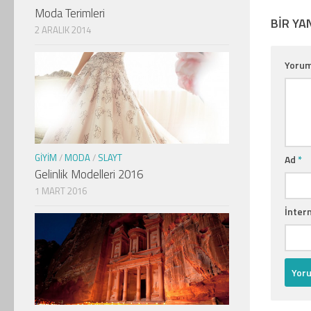
Moda Terimleri
BIR YA
2 ARALIK 2014
Yoru
GIYIM
/
MODA
/
SLAYT
Ad
*
Gelinlik Modelleri 2016
1 MART 2016
İntern