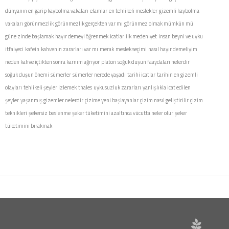
dünyanın en garip kaybolma vakaları
elamlar
en tehlikeli meslekler
gizemli kaybolma
vakaları
görünmezlik
görünmezlik gerçekten var mı
görünmez olmak mümkün mü
güne zinde başlamak
hayır demeyi öğrenmek
icatlar
ilk medenıyet
insan beyni ve uyku
itfaiyeci
kafein
kahvenin zararları var mı
merak
meslek seçimi
nasıl hayır demeliyim
neden kahve içtikten sonra karnım ağrıyor
platon
soğuk duşun faaydaları nelerdir
soğuk duşun önemi
sümerler
sümerler nerede yaşadı
tarihi icatlar
tarihin en gizemli
olayları
tehlikeli şeyler izlemek
thales
uykusuzluk zararları
yanlışlıkla icat edilen
şeyler
yaşanmış gizemler nelerdir
çizime yeni başlayanlar
çizim nasıl geliştirilir
çizim
teknikleri
şekersiz beslenme
şeker tüketimini azaltınca vücutta neler olur
şeker
tüketimini bırakmak