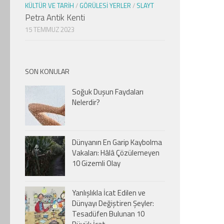
KÜLTÜR VE TARIH
/
GÖRÜLESI YERLER
/
SLAYT
Petra Antik Kenti
15 TEMMUZ 2023
SON KONULAR
Soğuk Duşun Faydaları
Nelerdir?
Dünyanın En Garip Kaybolma
Vakaları: Hâlâ Çözülemeyen
10 Gizemli Olay
Yanlışlıkla İcat Edilen ve
Dünyayı Değiştiren Şeyler:
Tesadüfen Bulunan 10