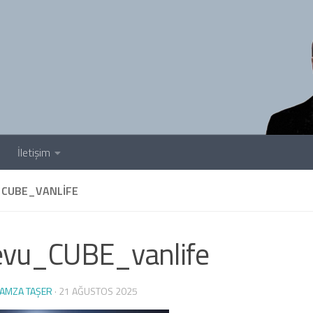
İletişim
CUBE_VANLIFE
evu_CUBE_vanlife
AMZA TAŞER
·
21 AĞUSTOS 2025