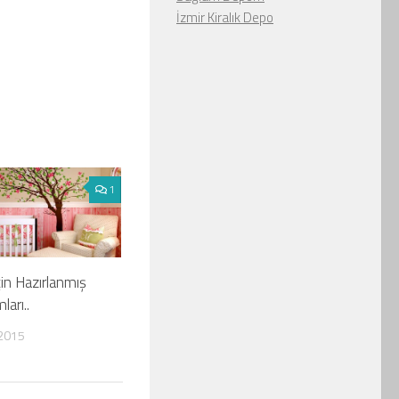
İzmir Kiralık Depo
1
in Hazırlanmış
ları..
2015