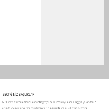
SEÇTIĞINIZ BAŞLIKLAR
60'lık sayı sistemi
adranelin
atlantis gerçek mi
bi insan uyumadan kaç gün yaşar
deniz
altında kayıp şehir var mı
doğa filozofları
duygusal tükenmişlik
dyatlov geçidi