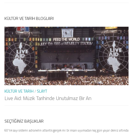
KÜLTÜR VE TARIH BLOGLARI
KÜLTÜR VE TARIH
/
SLAYT
Live Aid: Müzik Tarihinde Unutulmaz Bir An
SEÇTIĞINIZ BAŞLIKLAR
60'lık sayı sistemi
adranelin
atlantis gerçek mi
bi insan uyumadan kaç gün yaşar
deniz altında