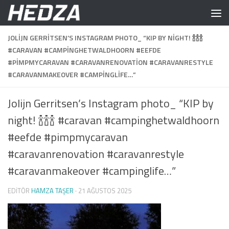
Skip to content
JOLIJN GERRITSEN’S INSTAGRAM PHOTO_ “KIP BY NIGHT! 🍾🍾🍾
#CARAVAN #CAMPINGHETWALDHOORN #EEFDE
#PIMPMYCARAVAN #CARAVANRENOVATION #CARAVANRESTYLE
#CARAVANMAKEOVER #CAMPINGLIFE…”
Jolijn Gerritsen’s Instagram photo_ “KIP by
night! 🍾🍾🍾 #caravan #campinghetwaldhoorn
#eefde #pimpmycaravan
#caravanrenovation #caravanrestyle
#caravanmakeover #campinglife…”
EDITÖR
HAMZA TAŞER
·
21 AĞUSTOS 2025