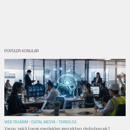
POPÜLER KONULAR
WEB TASARIM
/
DIJITAL MEDYA
/
TEKNOLOJI
Yapay zekâ hangi meslekleri gerçekten değiştirecek?