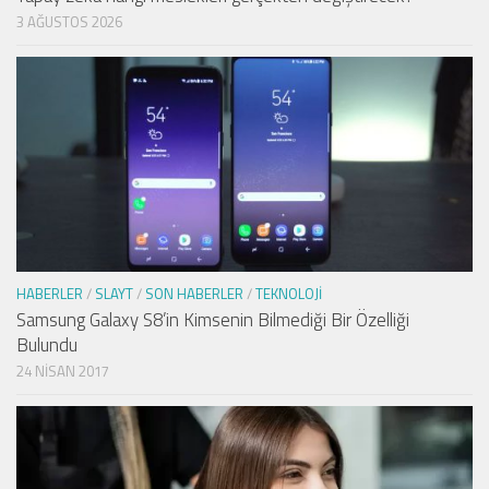
3 AĞUSTOS 2026
HABERLER
/
SLAYT
/
SON HABERLER
/
TEKNOLOJI
Samsung Galaxy S8’in Kimsenin Bilmediği Bir Özelliği
Bulundu
24 NISAN 2017