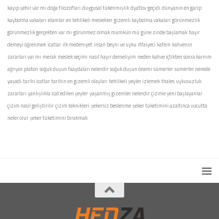
kayıp şehir var mı
doğa filozofları
duygusal tükenmişlik
dyatlov geçidi
dünyanın en garip
kaybolma vakaları
elamlar
en tehlikeli meslekler
gizemli kaybolma vakaları
görünmezlik
görünmezlik gerçekten var mı
görünmez olmak mümkün mü
güne zinde başlamak
hayır
demeyi öğrenmek
icatlar
ilk medenıyet
insan beyni ve uyku
itfaiyeci
kafein
kahvenin
zararları var mı
merak
meslek seçimi
nasıl hayır demeliyim
neden kahve içtikten sonra karnım
ağrıyor
platon
soğuk duşun faaydaları nelerdir
soğuk duşun önemi
sümerler
sümerler nerede
yaşadı
tarihi icatlar
tarihin en gizemli olayları
tehlikeli şeyler izlemek
thales
uykusuzluk
zararları
yanlışlıkla icat edilen şeyler
yaşanmış gizemler nelerdir
çizime yeni başlayanlar
çizim nasıl geliştirilir
çizim teknikleri
şekersiz beslenme
şeker tüketimini azaltınca vücutta
neler olur
şeker tüketimini bırakmak