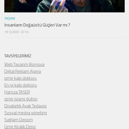
YAŞAM
İnsanların Doğaüstü Güçleri Var mı ?
18 ŞUBAT 2016
TAVSIYELERIMIZ
Web Tasarım Bornova
Dijital Reklam Ajansı
izmir kalp doktoru
En iyi kalp doktoru
Hamza TAŞER
izmir islami düğün
Diyabetik Ayak Tedavisi
Sosyal medya yönetimi
Sağlam Depom
İzmir Kiralık Depo