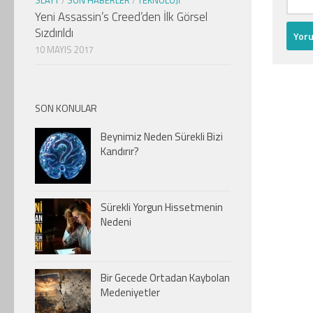
SLAYT
/
SON HABERLER
/
TEKNOLOJI
Yeni Assassin’s Creed’den İlk Görsel
Sızdırıldı
10 MAYIS 2017
SON KONULAR
Beynimiz Neden Sürekli Bizi
Kandırır?
Sürekli Yorgun Hissetmenin
Nedeni
Bir Gecede Ortadan Kaybolan
Medeniyetler