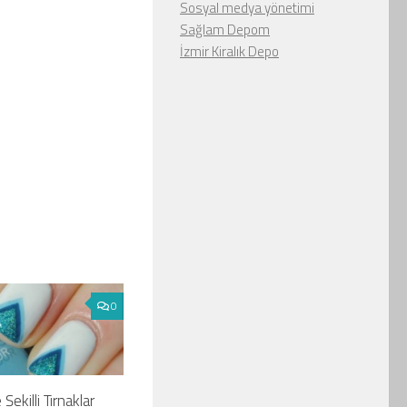
Sosyal medya yönetimi
Sağlam Depom
İzmir Kiralık Depo
0
 Şekilli Tırnaklar