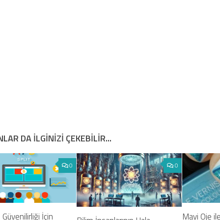
LAR DA ILGINIZI ÇEKEBILIR...
0
0
 Güvenilirliği İçin
Mavi Oje ile