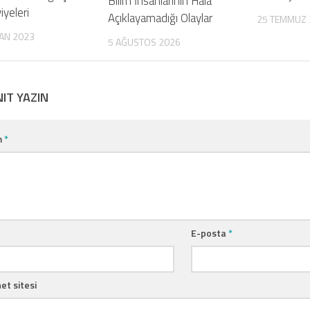
Bilim İnsanlarının Hala
iyeleri
Açıklayamadığı Olaylar
25 TEMMUZ 
AN 2023
5 AĞUSTOS 2026
NIT YAZIN
m
*
E-posta
*
et sitesi