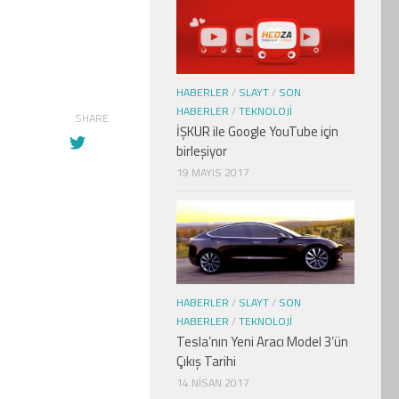
HABERLER
/
SLAYT
/
SON
HABERLER
/
TEKNOLOJI
SHARE
İŞKUR ile Google YouTube için
birleşiyor
19 MAYIS 2017
HABERLER
/
SLAYT
/
SON
HABERLER
/
TEKNOLOJI
Tesla’nın Yeni Aracı Model 3’ün
Çıkış Tarihi
14 NISAN 2017