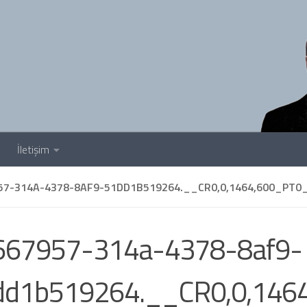
İletişim
57-314A-4378-8AF9-51DD1B519264.__CR0,0,1464,600_PT
667957-314a-4378-8af9-
dd1b519264.__CR0,0,146