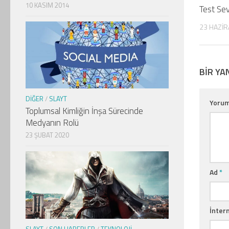
10 KASIM 2014
Test Sev
23 HAZIR
BIR YA
DIĞER
/
SLAYT
Yoru
Toplumsal Kimliğin İnşa Sürecinde
Medyanın Rolü
23 ŞUBAT 2020
Ad
*
İntern