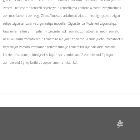
gerekli
zeka
zeki
zen
zencefil
zencefil bitkisi
zencefilin faydaları
zencefilin yararları
zencefil neişeyarar
zencefil neyeiyigelir
zencefil çayı
zenfone 4 model
zengin olmak
zen meditasyonu
zen yoga
Zhana Yaneva
ziad ahmed
ziad ahmed ilginç cevap
zigon
sehpa
zigon sehpalar ve zigon sehpa modelleri
Zigon Sehpa Modelleri
zigon sehpa
tasarımları
zihin
zihin gelişimi
zincirden atkı
zomato
zomato amacı nedir
zomato
nasıl kullanılır
zomato nedir
zomato ne işe yarar
zomatonun türkiye ofisi
zomato ofisi
kapatılıyor
zomato restoranlar
zomato türkiye
zomato türkiye hakkında
zomato
türkiye ofisi
zomato türkiye ofisi kapanıyor
zombieland 2
zombieland 2 çıkıyor
zombieland 2 çıkış tarihi
zübeyde hanım
zımbalı kot