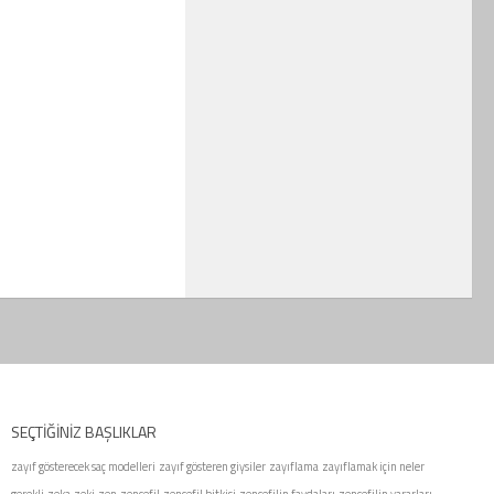
SEÇTIĞINIZ BAŞLIKLAR
zayıf gösterecek saç modelleri
zayıf gösteren giysiler
zayıflama
zayıflamak için neler