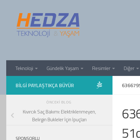
Skip to content
Teknoloji
Gündelik Yaşam
Resimler
Diğer
BILGI PAYLAŞTIKÇA BÜYÜR
636679
ÖNCEKI BLOG
63
Kıvırcık Saç Bakımı: Elektriklenmeyen,
Belirgin Bukleler İçin İpuçları
51
SPONSORLU