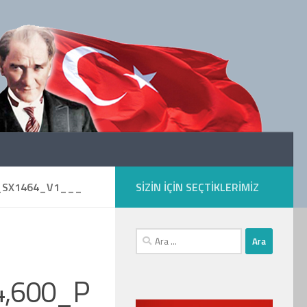
0_SX1464_V1___
SIZIN IÇIN SEÇTIKLERIMIZ
Arama:
4,600_P