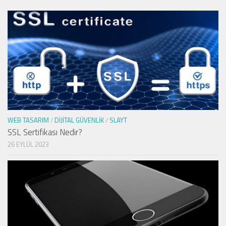
WEB TASARIM
/
DIJITAL GÜVENLIK
/
SLAYT
SSL Sertifikası Nedir?
26 EYLÜL 2023