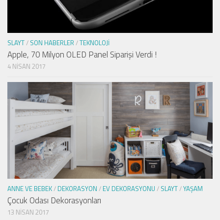
SLAYT
/
SON HABERLER
/
TEKNOLOJI
Apple, 70 Milyon OLED Panel Siparişi Verdi !
4 NISAN 2017
ANNE VE BEBEK
/
DEKORASYON
/
EV DEKORASYONU
/
SLAYT
/
YAŞAM
Çocuk Odası Dekorasyonları
13 NISAN 2017