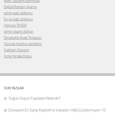
Web Tasarım Bornova
Dijital Reklam Ajansı
izmir kalp doktoru
En iyi kalp doktoru
Hamza TAŞER
izmir islami düğün
Diyabetik Ayak Tedavisi
Sosyal medya yönetimi
Sağlam Depom
İzmir Kiralık Depo
SON YAZILAR
Soğuk Duşun Faydaları Nelerdir?
Dünyanın En Garip Kaybolma Vakaları: Hâlâ Çözülemeyen 10