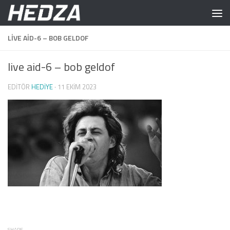
Skip to content
LIVE AID-6 – BOB GELDOF
live aid-6 – bob geldof
EDITÖR
HEDIYE
·
11 EKIM 2023
SHARE