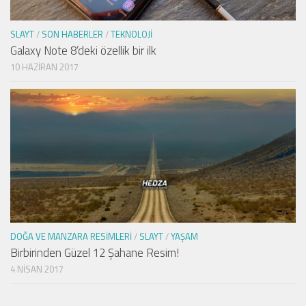
SLAYT
/
SON HABERLER
/
TEKNOLOJI
Galaxy Note 8’deki özellik bir ilk
10 HAZIRAN 2017
DOĞA VE MANZARA RESIMLERI
/
SLAYT
/
YAŞAM
Birbirinden Güzel 12 Şahane Resim!
4 NISAN 2017