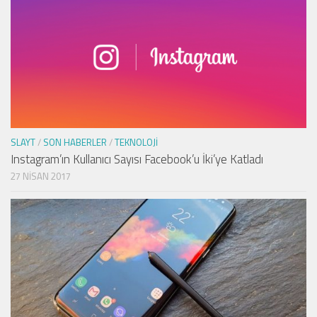
SLAYT
/
SON HABERLER
/
TEKNOLOJI
Instagram’ın Kullanıcı Sayısı Facebook’u İki’ye Katladı
27 NISAN 2017