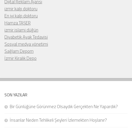
Dijital Reklam Ajansı
izmir kalp doktoru
En iyi kalp doktoru
Hamza TAŞER
izmir islami düğün
Diyabetik Ayak Tedavisi
Sosyal medya yönetimi
Sağlam Depom
İzmir Kiralık Depo
SON YAZILAR
Bir Günlüğüne Görünmez Olsaydık Gerçekten Ne Yapardık?
İnsanlar Neden Tehlikeli Şeyleri İzlemekten Hoşlanır?