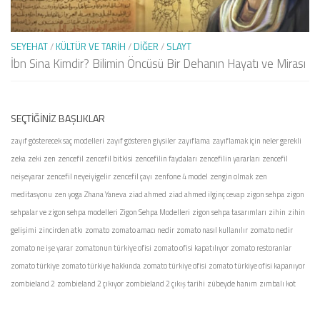
SEYEHAT
/
KÜLTÜR VE TARIH
/
DIĞER
/
SLAYT
İbn Sina Kimdir? Bilimin Öncüsü Bir Dehanın Hayatı ve Mirası
SEÇTIĞINIZ BAŞLIKLAR
zayıf gösterecek saç modelleri
zayıf gösteren giysiler
zayıflama
zayıflamak için neler gerekli
zeka
zeki
zen
zencefil
zencefil bitkisi
zencefilin faydaları
zencefilin yararları
zencefil
neişeyarar
zencefil neyeiyigelir
zencefil çayı
zenfone 4 model
zengin olmak
zen
meditasyonu
zen yoga
Zhana Yaneva
ziad ahmed
ziad ahmed ilginç cevap
zigon sehpa
zigon
sehpalar ve zigon sehpa modelleri
Zigon Sehpa Modelleri
zigon sehpa tasarımları
zihin
zihin
gelişimi
zincirden atkı
zomato
zomato amacı nedir
zomato nasıl kullanılır
zomato nedir
zomato ne işe yarar
zomatonun türkiye ofisi
zomato ofisi kapatılıyor
zomato restoranlar
zomato türkiye
zomato türkiye hakkında
zomato türkiye ofisi
zomato türkiye ofisi kapanıyor
zombieland 2
zombieland 2 çıkıyor
zombieland 2 çıkış tarihi
zübeyde hanım
zımbalı kot