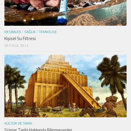
RESIMLER
/
SAĞLIK
/
TEKNOLOJI
Kişisel Su Filtresi
29 EYLÜL 2012
KÜLTÜR VE TARIH
Sümer Tarihi Hakkında Bilinmeyenler