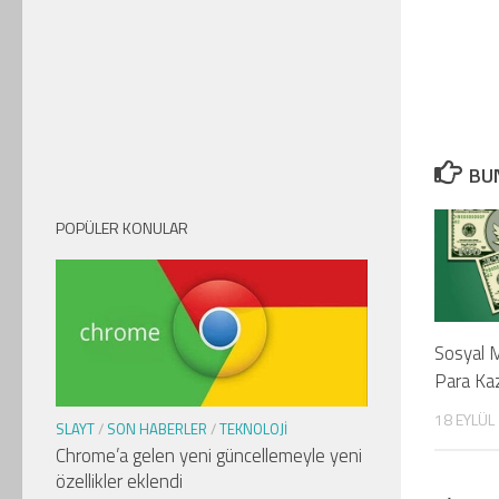
BUN
POPÜLER KONULAR
Sosyal 
Para Kaz
18 EYLÜL
SLAYT
/
SON HABERLER
/
TEKNOLOJI
Chrome’a gelen yeni güncellemeyle yeni
özellikler eklendi