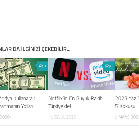
LAR DA ILGINIZI ÇEKEBILIR...
0
0
Medya Kullanarak
Netflix’in En Büyük Rakibi
2023 Yaz S
anmanın Yolları
Türkiye’de!
5 Kokusu
 2020
15 EYLÜL 2020
5 MAYIS 202