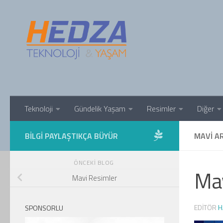
Skip to content
Teknoloji
Gündelik Yaşam
Resimler
Diğer
BILGI PAYLAŞTIKÇA BÜYÜR
MAVI A
ÖNCEKI BLOG
Mav
Mavi Resimler
EDITÖR
H
SPONSORLU