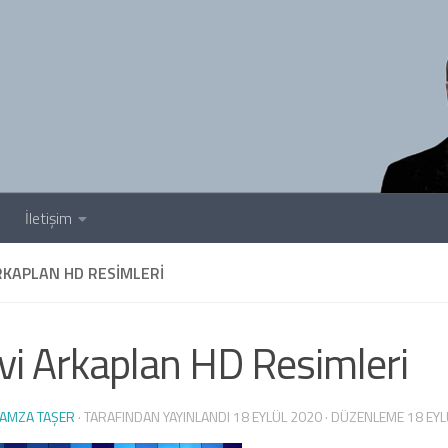
İletişim
RKAPLAN HD RESIMLERI
i Arkaplan HD Resimleri
AMZA TAŞER
· TARAFINDAN YAYINLANDI
18 EYLÜL 2020
· DÜZENLEME
18 EY