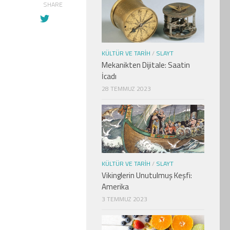
SHARE
KÜLTÜR VE TARIH
/
SLAYT
Mekanikten Dijitale: Saatin
İcadı
28 TEMMUZ 2023
KÜLTÜR VE TARIH
/
SLAYT
Vikinglerin Unutulmuş Keşfi:
Amerika
3 TEMMUZ 2023