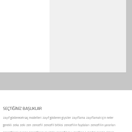
SEÇTIĞINIZ BAŞLIKLAR
zayıf gösterecek saç modelleri
zayıf gösteren giysiler
zayıflama
zayıflamak için neler
gerekli
zeka
zeki
zen
zencefil
zencefil bitkisi
zencefilin faydaları
zencefilin yararları