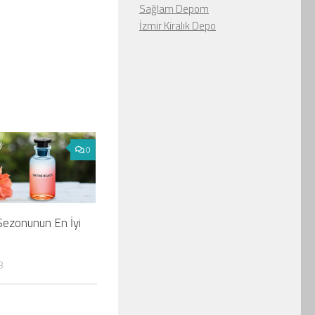
Sağlam Depom
İzmir Kiralık Depo
0
ezonunun En İyi
3