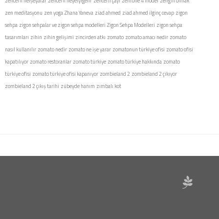
zencefil neişeyarar
zencefil neyeiyigelir
zencefil çayı
zenfone 4 model
zengin olmak
zen meditasyonu
zen yoga
Zhana Yaneva
ziad ahmed
ziad ahmed ilginç cevap
zigon
sehpa
zigon sehpalar ve zigon sehpa modelleri
Zigon Sehpa Modelleri
zigon sehpa
tasarımları
zihin
zihin gelişimi
zincirden atkı
zomato
zomato amacı nedir
zomato
nasıl kullanılır
zomato nedir
zomato ne işe yarar
zomatonun türkiye ofisi
zomato ofisi
kapatılıyor
zomato restoranlar
zomato türkiye
zomato türkiye hakkında
zomato
türkiye ofisi
zomato türkiye ofisi kapanıyor
zombieland 2
zombieland 2 çıkıyor
zombieland 2 çıkış tarihi
zübeyde hanım
zımbalı kot