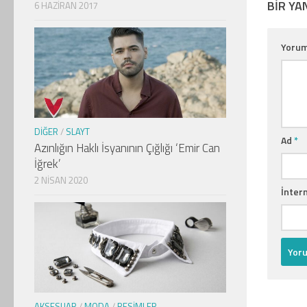
BIR YA
6 HAZIRAN 2017
Yoru
DIĞER
/
SLAYT
Ad
*
Azınlığın Haklı İsyanının Çığlığı ‘Emir Can
İğrek’
2 NISAN 2020
İntern
AKSESUAR
/
MODA
/
RESIMLER