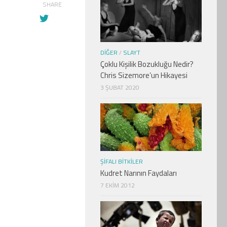
SHARE
DIĞER
/
SLAYT
Çoklu Kişilik Bozukluğu Nedir?
Chris Sizemore’un Hikayesi
3 ŞUBAT 2020
ŞIFALI BITKILER
Kudret Narının Faydaları
7 EKIM 2012