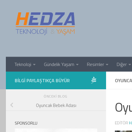
Skip to content
Teknoloji
Gündelik Yaşam
Resimler
Diğer
BILGI PAYLAŞTIKÇA BÜYÜR
OYUNCA
ÖNCEKI BLOG
Oyu
Oyuncak Bebek Adası
EDITÖR
H
SPONSORLU