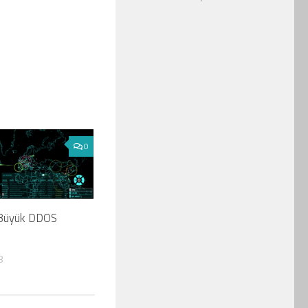
0
 Büyük DDOS
8