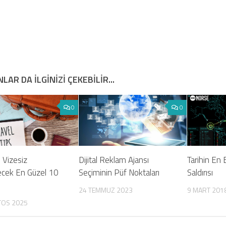
LAR DA ILGINIZI ÇEKEBILIR...
0
0
 Vizesiz
Dijital Reklam Ajansı
Tarihin En
lecek En Güzel 10
Seçiminin Püf Noktaları
Saldırısı
24 TEMMUZ 2023
9 MART 201
TOS 2025