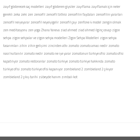
zayıf gösterecek saç modelleri
zayıf gösteren giysiler
zayıflama
zayıflamak için neler
gerekli
zeka
zeki
zen
zencefil
zencefil bitkisi
zencefilin faydaları
zencefilin yararları
zencefil neişeyarar
zencefil neyeiyigelir
zencefil çayı
zenfone 4 model
zengin olmak
zen meditasyonu
zen yoga
Zhana Yaneva
ziad ahmed
ziad ahmed ilginç cevap
zigon
sehpa
zigon sehpalar ve zigon sehpa modelleri
Zigon Sehpa Modelleri
zigon sehpa
tasarımları
zihin
zihin gelişimi
zincirden atkı
zomato
zomato amacı nedir
zomato
nasıl kullanılır
zomato nedir
zomato ne işe yarar
zomatonun türkiye ofisi
zomato ofisi
kapatılıyor
zomato restoranlar
zomato türkiye
zomato türkiye hakkında
zomato
türkiye ofisi
zomato türkiye ofisi kapanıyor
zombieland 2
zombieland 2 çıkıyor
zombieland 2 çıkış tarihi
zübeyde hanım
zımbalı kot