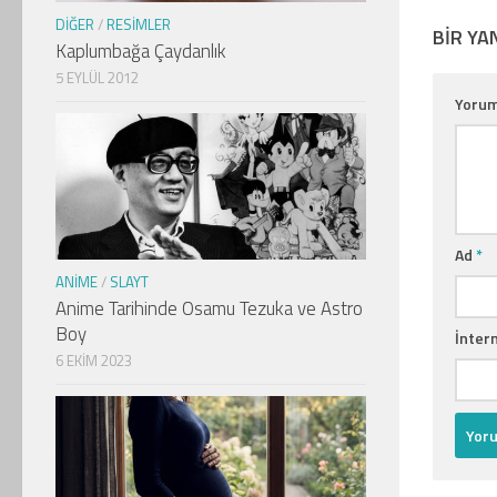
DIĞER
/
RESIMLER
BIR YA
Kaplumbağa Çaydanlık
5 EYLÜL 2012
Yoru
Ad
*
ANIME
/
SLAYT
Anime Tarihinde Osamu Tezuka ve Astro
Boy
İntern
6 EKIM 2023