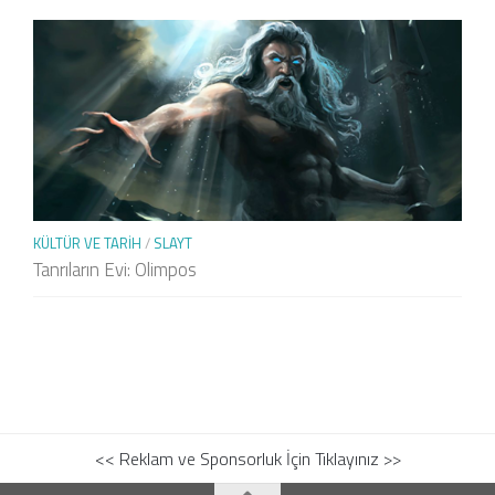
KÜLTÜR VE TARIH
/
SLAYT
Tanrıların Evi: Olimpos
<< Reklam ve Sponsorluk İçin Tıklayınız >>