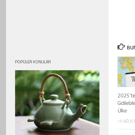
BUN
POPÜLER KONULAR
2025’te
Gidilebi
Ülke
19 AĞUS