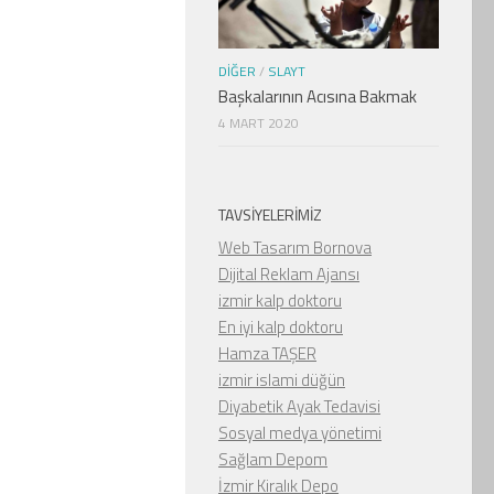
DIĞER
/
SLAYT
Başkalarının Acısına Bakmak
4 MART 2020
TAVSIYELERIMIZ
Web Tasarım Bornova
Dijital Reklam Ajansı
izmir kalp doktoru
En iyi kalp doktoru
Hamza TAŞER
izmir islami düğün
Diyabetik Ayak Tedavisi
Sosyal medya yönetimi
Sağlam Depom
İzmir Kiralık Depo