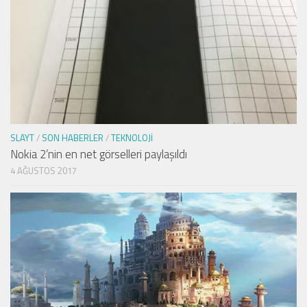
SLAYT
/
SON HABERLER
/
TEKNOLOJI
Nokia 2’nin en net görselleri paylaşıldı
4 AĞUSTOS 2017