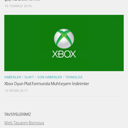
16 TEMMUZ 2019
HABERLER
/
SLAYT
/
SON HABERLER
/
TEKNOLOJI
Xbox Oyun Platformunda Muhteşem İndirimler
12 NISAN 2017
TAVSIYELERIMIZ
Web Tasarım Bornova