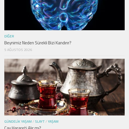
DIĞER
Beynimiz Neden Sürekli Bizi Kandırır?
5 AĞUSTOS 2026
GÜNDELIK YAŞAM
/
SLAYT
/
YAŞAM
Çay Harareti Alır mı?