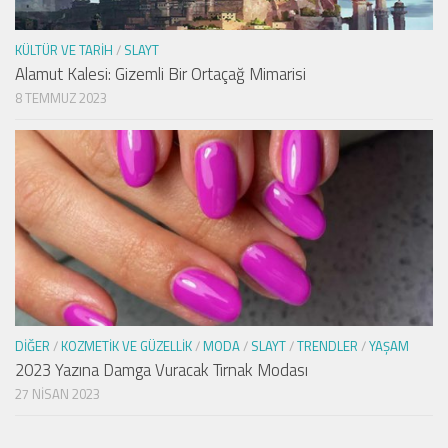
KÜLTÜR VE TARIH
/
SLAYT
Alamut Kalesi: Gizemli Bir Ortaçağ Mimarisi
8 TEMMUZ 2023
DIĞER
/
KOZMETIK VE GÜZELLIK
/
MODA
/
SLAYT
/
TRENDLER
/
YAŞAM
2023 Yazına Damga Vuracak Tırnak Modası
27 NISAN 2023