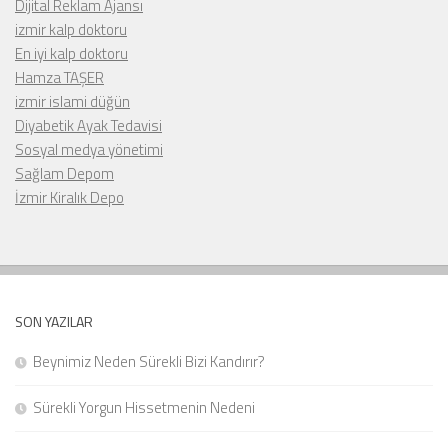
Dijital Reklam Ajansı
izmir kalp doktoru
En iyi kalp doktoru
Hamza TAŞER
izmir islami düğün
Diyabetik Ayak Tedavisi
Sosyal medya yönetimi
Sağlam Depom
İzmir Kiralık Depo
SON YAZILAR
Beynimiz Neden Sürekli Bizi Kandırır?
Sürekli Yorgun Hissetmenin Nedeni