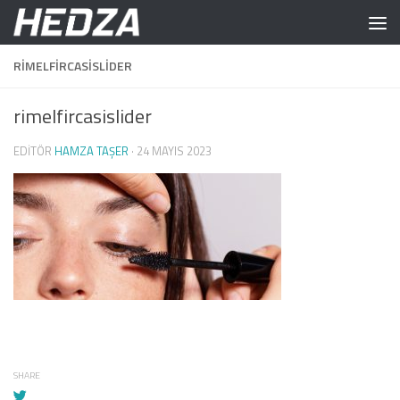
Skip to content
RIMELFIRCASISLIDER
rimelfircasislider
EDITÖR
HAMZA TAŞER
·
24 MAYIS 2023
SHARE