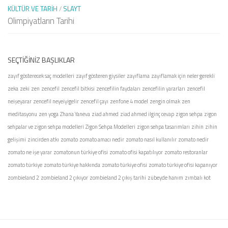
KÜLTÜR VE TARIH
/
SLAYT
Olimpiyatların Tarihi
SEÇTIĞINIZ BAŞLIKLAR
zayıf gösterecek saç modelleri
zayıf gösteren giysiler
zayıflama
zayıflamak için neler gerekli
zeka
zeki
zen
zencefil
zencefil bitkisi
zencefilin faydaları
zencefilin yararları
zencefil
neişeyarar
zencefil neyeiyigelir
zencefil çayı
zenfone 4 model
zengin olmak
zen
meditasyonu
zen yoga
Zhana Yaneva
ziad ahmed
ziad ahmed ilginç cevap
zigon sehpa
zigon
sehpalar ve zigon sehpa modelleri
Zigon Sehpa Modelleri
zigon sehpa tasarımları
zihin
zihin
gelişimi
zincirden atkı
zomato
zomato amacı nedir
zomato nasıl kullanılır
zomato nedir
zomato ne işe yarar
zomatonun türkiye ofisi
zomato ofisi kapatılıyor
zomato restoranlar
zomato türkiye
zomato türkiye hakkında
zomato türkiye ofisi
zomato türkiye ofisi kapanıyor
zombieland 2
zombieland 2 çıkıyor
zombieland 2 çıkış tarihi
zübeyde hanım
zımbalı kot