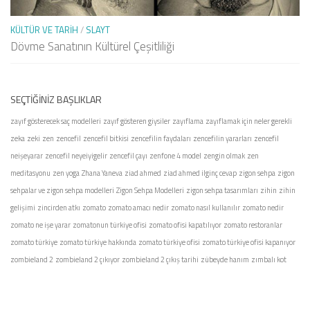
KÜLTÜR VE TARIH
/
SLAYT
Dövme Sanatının Kültürel Çeşitliliği
SEÇTIĞINIZ BAŞLIKLAR
zayıf gösterecek saç modelleri
zayıf gösteren giysiler
zayıflama
zayıflamak için neler gerekli
zeka
zeki
zen
zencefil
zencefil bitkisi
zencefilin faydaları
zencefilin yararları
zencefil
neişeyarar
zencefil neyeiyigelir
zencefil çayı
zenfone 4 model
zengin olmak
zen
meditasyonu
zen yoga
Zhana Yaneva
ziad ahmed
ziad ahmed ilginç cevap
zigon sehpa
zigon
sehpalar ve zigon sehpa modelleri
Zigon Sehpa Modelleri
zigon sehpa tasarımları
zihin
zihin
gelişimi
zincirden atkı
zomato
zomato amacı nedir
zomato nasıl kullanılır
zomato nedir
zomato ne işe yarar
zomatonun türkiye ofisi
zomato ofisi kapatılıyor
zomato restoranlar
zomato türkiye
zomato türkiye hakkında
zomato türkiye ofisi
zomato türkiye ofisi kapanıyor
zombieland 2
zombieland 2 çıkıyor
zombieland 2 çıkış tarihi
zübeyde hanım
zımbalı kot