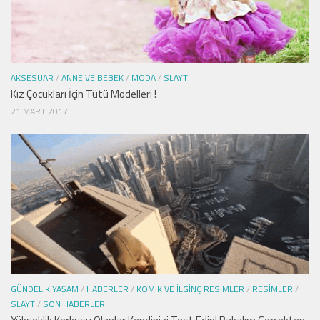
AKSESUAR
/
ANNE VE BEBEK
/
MODA
/
SLAYT
Kız Çocukları İçin Tütü Modelleri !
21 MART 2017
GÜNDELIK YAŞAM
/
HABERLER
/
KOMIK VE İLGINÇ RESIMLER
/
RESIMLER
/
SLAYT
/
SON HABERLER