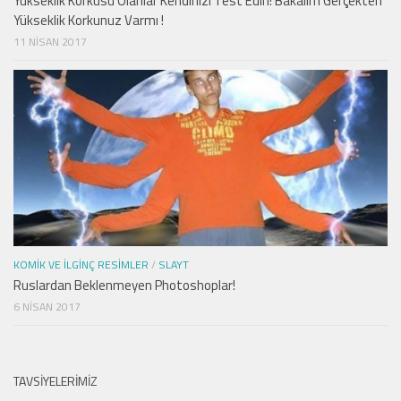
Yükseklik Korkusu Olanlar Kendinizi Test Edin! Bakalım Gerçekten
Yükseklik Korkunuz Varmı !
11 NISAN 2017
KOMIK VE İLGINÇ RESIMLER
/
SLAYT
Ruslardan Beklenmeyen Photoshoplar!
6 NISAN 2017
TAVSIYELERIMIZ