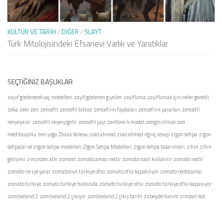
KÜLTÜR VE TARIH
/
DIĞER
/
SLAYT
Türk Mitolojisindeki Efsanevi Varlık ve Yaratıklar
SEÇTIĞINIZ BAŞLIKLAR
zayıf gösterecek saç modelleri
zayıf gösteren giysiler
zayıflama
zayıflamak için neler gerekli
zeka
zeki
zen
zencefil
zencefil bitkisi
zencefilin faydaları
zencefilin yararları
zencefil
neişeyarar
zencefil neyeiyigelir
zencefil çayı
zenfone 4 model
zengin olmak
zen
meditasyonu
zen yoga
Zhana Yaneva
ziad ahmed
ziad ahmed ilginç cevap
zigon sehpa
zigon
sehpalar ve zigon sehpa modelleri
Zigon Sehpa Modelleri
zigon sehpa tasarımları
zihin
zihin
gelişimi
zincirden atkı
zomato
zomato amacı nedir
zomato nasıl kullanılır
zomato nedir
zomato ne işe yarar
zomatonun türkiye ofisi
zomato ofisi kapatılıyor
zomato restoranlar
zomato türkiye
zomato türkiye hakkında
zomato türkiye ofisi
zomato türkiye ofisi kapanıyor
zombieland 2
zombieland 2 çıkıyor
zombieland 2 çıkış tarihi
zübeyde hanım
zımbalı kot