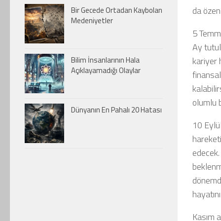
da özen
Bir Gecede Ortadan Kaybolan
Medeniyetler
5 Temmu
Ay tutu
kariyer 
Bilim İnsanlarının Hala
Açıklayamadığı Olaylar
finansal
kalabili
olumlu b
Dünyanın En Pahalı 20 Hatası
10 Eylü
hareket
edecek. 
beklenme
dönemde 
hayatını
Kasım ay