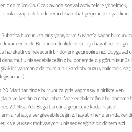
eniz de mümkün. Ocak ayında sosyal aktivitelere yönelmek,
 planları yapmak bu dönemi daha rahat geçirmenize yardımcı
 Şubat’ta burcunuza giriş yapıyor ve 5 Mart’a kadar burcunuz
devam edecek. Bu dönemde ilişkiler ve aşk hayatınız ile ilgili
a hareketli ve heyecanlı bir dönem geçirebilirsiniz. Duygusal o
zi daha mutlu hissedebileceğiniz bu dönemde dış görünüşünüz i
değişiklikler yapmanız da mümkün. (Gardrobunuzu yenilemek, saç
 değiştirmek)
 20 Mart tarihinde burcunuza giriş yapmasıyla birlikte yeni
çlara ve kendinizi daha rahat ifade edebileceğiniz bir döneme 
üneş 20 Nisan’da Boğa burcuna geçinceye kadar kişisel
erinizi rahatça sergileyebileceğiniz, hayatın her alanında kendi
nerjik ve yüksek motivasyonlu hissedeceğiniz bir dönem sizi
.