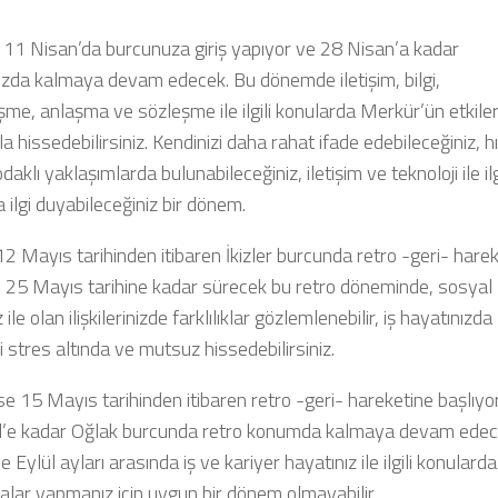
 11 Nisan’da burcunuza giriş yapıyor ve 28 Nisan’a kadar
zda kalmaya devam edecek. Bu dönemde iletişim, bilgi,
me, anlaşma ve sözleşme ile ilgili konularda Merkür’ün etkiler
la hissedebilirsiniz. Kendinizi daha rahat ifade edebileceğiniz, hı
aklı yaklaşımlarda bulunabileceğiniz, iletişim ve teknoloji ile ilg
 ilgi duyabileceğiniz bir dönem.
2 Mayıs tarihinden itibaren İkizler burcunda retro -geri- hare
r. 25 Mayıs tarihine kadar sürecek bu retro döneminde, sosyal
ile olan ilişkilerinizde farklılıklar gözlemlenebilir, iş hayatınızda
i stres altında ve mutsuz hissedebilirsiniz.
ise 15 Mayıs tarihinden itibaren retro -geri- hareketine başlıyo
l’e kadar Oğlak burcunda retro konumda kalmaya devam edec
 Eylül ayları arasında iş ve kariyer hayatınız ile ilgili konularda
alar yapmanız için uygun bir dönem olmayabilir.