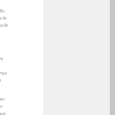
 Bu
 ile
a ile
ve
rıya
e
den
ki
maya