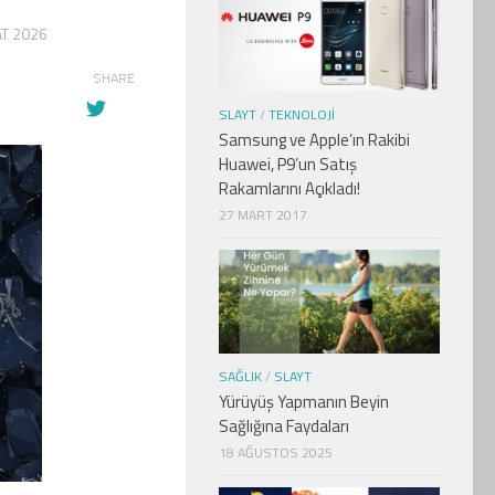
T 2026
SHARE
SLAYT
/
TEKNOLOJI
Samsung ve Apple’ın Rakibi
Huawei, P9’un Satış
Rakamlarını Açıkladı!
27 MART 2017
SAĞLIK
/
SLAYT
Yürüyüş Yapmanın Beyin
Sağlığına Faydaları
18 AĞUSTOS 2025