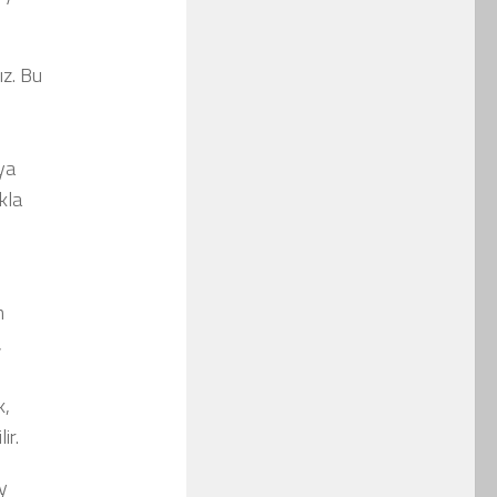
z. Bu
ya
kla
m
,
k,
ir.
y