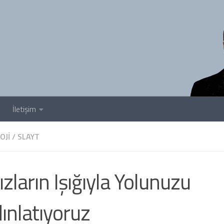
İletişim
OJI
/
SLAYT
dızların Işığıyla Yolunuzu
ınlatıyoruz