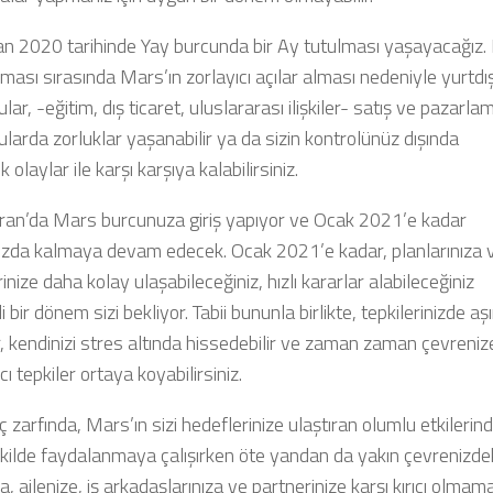
an 2020 tarihinde Yay burcunda bir Ay tutulması yaşayacağız.
ması sırasında Mars’ın zorlayıcı açılar alması nedeniyle yurtdışı
nular, -eğitim, dış ticaret, uluslararası ilişkiler- satış ve pazarlam
onularda zorluklar yaşanabilir ya da sizin kontrolünüz dışında
k olaylar ile karşı karşıya kalabilirsiniz.
ran’da Mars burcunuza giriş yapıyor ve Ocak 2021’e kadar
zda kalmaya devam edecek. Ocak 2021’e kadar, planlarınıza 
inize daha kolay ulaşabileceğiniz, hızlı kararlar alabileceğiniz
i bir dönem sizi bekliyor. Tabii bununla birlikte, tepkilerinizde aşı
r, kendinizi stres altında hissedebilir ve zaman zaman çevreniz
ıcı tepkiler ortaya koyabilirsiniz.
 zarfında, Mars’ın sizi hedeflerinize ulaştıran olumlu etkilerin
şekilde faydalanmaya çalışırken öte yandan da yakın çevrenizde
a, ailenize, iş arkadaşlarınıza ve partnerinize karşı kırıcı olma