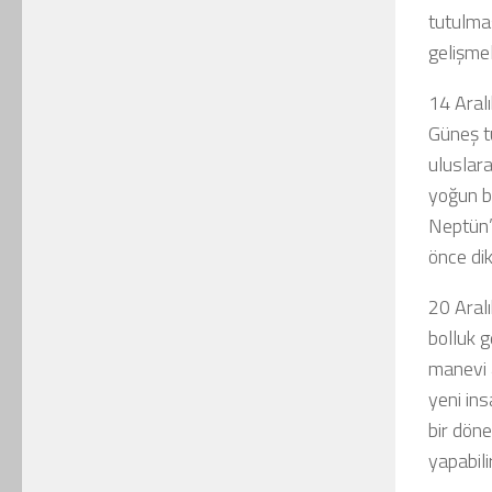
tutulmas
gelişmel
14 Aral
Güneş tu
uluslara
yoğun bi
Neptün’
önce di
20 Aralı
bolluk g
manevi 
yeni insa
bir döne
yapabilir