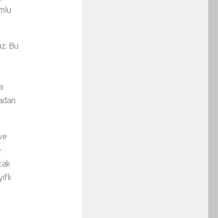
umlu
ız. Bu
a
madan
ve
e
cak
ifli