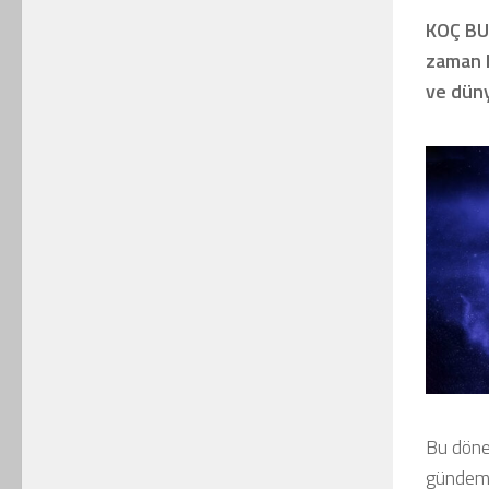
KOÇ BUR
zaman ha
ve düny
Bu dönem
gündemin