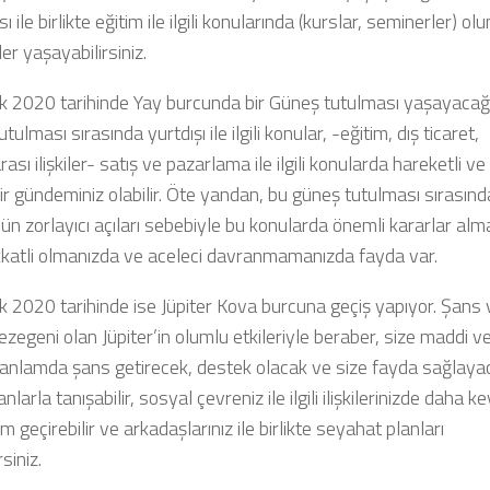
ı ile birlikte eğitim ile ilgili konularında (kurslar, seminerler) ol
er yaşayabilirsiniz.
ık 2020 tarihinde Yay burcunda bir Güneş tutulması yaşayacağ
tulması sırasında yurtdışı ile ilgili konular, -eğitim, dış ticaret,
rası ilişkiler- satış ve pazarlama ile ilgili konularda hareketli ve
r gündeminiz olabilir. Öte yandan, bu güneş tutulması sırasınd
ün zorlayıcı açıları sebebiyle bu konularda önemli kararlar al
kkatli olmanızda ve aceleci davranmamanızda fayda var.
k 2020 tarihinde ise Jüpiter Kova burcuna geçiş yapıyor. Şans 
ezegeni olan Jüpiter’in olumlu etkileriyle beraber, size maddi v
anlamda şans getirecek, destek olacak ve size fayda sağlaya
nlarla tanışabilir, sosyal çevreniz ile ilgili ilişkilerinizde daha key
m geçirebilir ve arkadaşlarınız ile birlikte seyahat planları
siniz.