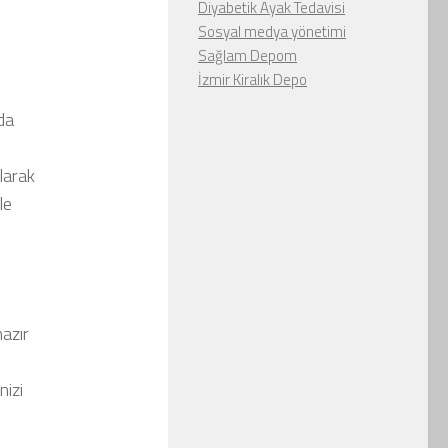
Diyabetik Ayak Tedavisi
Sosyal medya yönetimi
Sağlam Depom
İzmir Kiralık Depo
da
larak
le
hazır
nizi