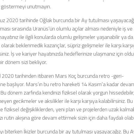
 göstermeyi unutmayın.
z 2020 tarihinde Oğlak burcunda bir Ay tutulması yaşayacağı
lması sırasında Uranüs’ün olumlu açılar alması nedeniyle iş ve
hayatınız ile ilgili konularda olumlu gelişmeler yaşanabilir ya da
 olarak beklenmedik kazançlar, süpriz gelişmeler ile karşı karşı
rsiniz. İş ve kariyer hayatınızda hedeflerinize ulaşmanız için oldu
ir dönem sizi bekliyor.
l 2020 tarihinden itibaren Mars Koç burcunda retro -geri-
ine başlıyor. Mars’ın bu retro hareketi 14 Kasım’a kadar deva
Bu dönem zarfında kendinizi fiziksel olarak yorgun hissedebilir
yen gecikmeler ve aksilikler ile karşı karşıya kalabilirsiniz. Bu
fiziksel değişikliklerden, yeni plan ve projelerden uzak kalma
zı rutin akışına göre devam ettirmek sizin için daha faydalı olabil
ı biterken İkizler burcunda bir ay tutulması yaşayacağız. Bu A