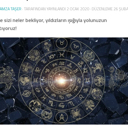
AMZA TAŞER
· TARAFINDAN YAYINLANDI
2 OCAK 2020
· DÜZENLEME
26 ŞUBA
 sizi neler bekliyor, yıldızların ışığıyla yolunuzun
tıyoruz!