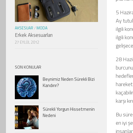
5 Hazir
Ay tutul
ilgili ko
AKSESUAR
/
MODA
Erkek Aksesuarları
ilgili k
27 EYLÜL 2012
gelişece
28 Hazi
burcunu
SON KONULAR
hedefler
Beynimiz Neden Sürekli Bizi
hareketl
Kandırır?
kaçabili
karşı kır
Sürekli Yorgun Hissetmenin
Bu süreç
Nedeni
en iyi 
insanlar