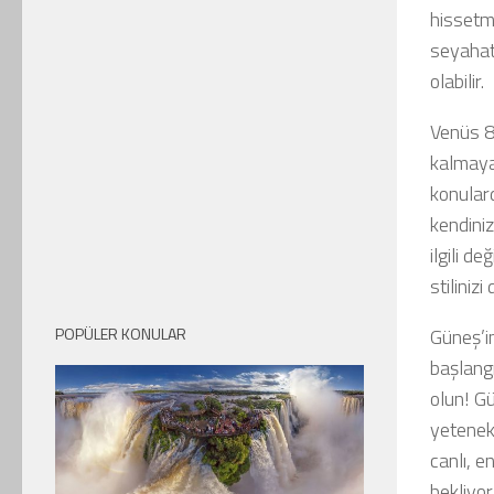
hissetm
seyahat
olabilir.
Venüs 8
kalmaya 
konulard
kendini
ilgili 
stilinizi
POPÜLER KONULAR
Güneş’in
başlangı
olun! G
yetenekl
canlı, e
bekliyor