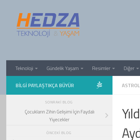
Skip to content
Teknoloji
Gündelik Yaşam
Resimler
Diğer
BILGI PAYLAŞTIKÇA BÜYÜR
ASTROL
SONRAKI BLOG
Yıl
Çocukların Zihin Gelişimi İçin Faydalı
Yiyecekler
Ayd
ÖNCEKI BLOG