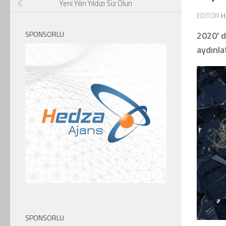
Yeni Yılın Yıldızı Siz Olun
EDITÖR
H
SPONSORLU
2020′ de
aydınla
SPONSORLU