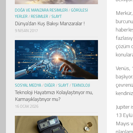
DOĞA VE MANZARA RESIMLERI
/
GÖRÜLESI
Merkür,
YERLER
/
RESIMLER
/
SLAYT
burcunu
Dünya’dan Kuş Bakışı Manzaralar !
haberleş
9 NISAN 2017
fazlasıy
çözüm od
konulara
Venüs, 1
başlıyo
çevreniz 
SOSYAL MEDYA
/
DIĞER
/
SLAYT
/
TEKNOLOJI
Teknoloji Hayatımızı Kolaylaştırıyor mu,
kendiniz
Karmaşıklaştırıyor mu?
Jupiter 
16 OCAK 2026
13 Eylü
Mayıs ve
planlam