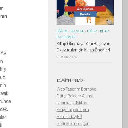
er
anın
EĞITIM
/
FELSEFE
/
DIĞER
/
KITAP
İNCELEMESI
Kitap Okumaya Yeni Başlayan
Okuyucular İçin Kitap Önerileri
 Ay
9 OCAK 2026
ın
iriş
uz.
TAVSIYELERIMIZ
nın
Web Tasarım Bornova
laşık
Dijital Reklam Ajansı
yunca
izmir kalp doktoru
cek.
En iyi kalp doktoru
Hamza TAŞER
ular
izmir islami düğün
i