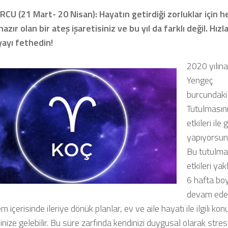
CU (21 Mart- 20 Nisan): Hayatın getirdiği zorluklar için h
zır olan bir ateş işaretisiniz ve bu yıl da farklı değil. Hızl
ayı fethedin!
2020 yılına
Yengeç
burcundaki
Tutulmasın
etkileri ile g
yapıyorsun
Bu tutulma
etkileri yak
6 hafta bo
devam ede
 içerisinde ileriye dönük planlar, ev ve aile hayatı ile ilgili kon
ize gelebilir. Bu süre zarfında kendinizi duygusal olarak stresl