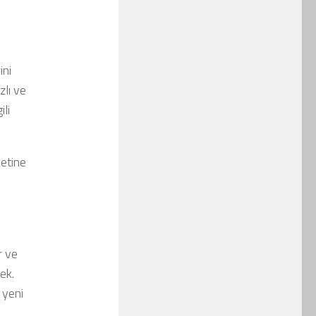
ini
zlı ve
ili
ketine
r ve
ek.
 yeni