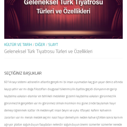
KÜLTÜR VE TARIH
/
DIĞER
/
SLAYT
Geleneksel Türk Tiyatrosu Türleri ve Özellikleri
SEÇTIĞINIZ BAŞLIKLAR
60'lık sayı sistemi
adranelin
atlantis gerçek mi
bi insan uyumadan kaç gün yaşar
deniz altında
kayıp şehir var mı
doğa filozofları
duygusal tükenmişlik
dyatlov geçidi
dünyanın en garip
kaybolma vakaları
elamlar
en tehlikeli meslekler
gizemli kaybolma vakaları
görünmezlik
görünmezlik gerçekten var mı
görünmez olmak mümkün mü
güne zinde başlamak
hayır
demeyi öğrenmek
icatlar
ilk medenıyet
insan beyni ve uyku
itfaiyeci
kafein
kahvenin
zararları var mı
merak
meslek seçimi
nasıl hayır demeliyim
neden kahve içtikten sonra karnım
ağrıyor
platon
soğuk duşun faaydaları nelerdir
soğuk duşun önemi
sümerler
sümerler nerede