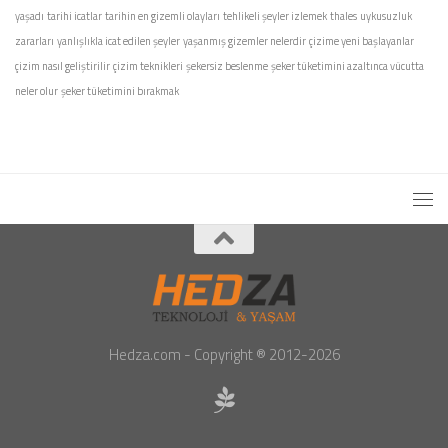
yaşadı
tarihi icatlar
tarihin en gizemli olayları
tehlikeli şeyler izlemek
thales
uykusuzluk
zararları
yanlışlıkla icat edilen şeyler
yaşanmış gizemler nelerdir
çizime yeni başlayanlar
çizim nasıl geliştirilir
çizim teknikleri
şekersiz beslenme
şeker tüketimini azaltınca vücutta
neler olur
şeker tüketimini bırakmak
Hedza.com - Copyright ® 2012-2026