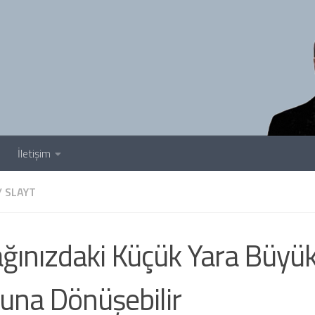
İletişim
/
SLAYT
ğınızdaki Küçük Yara Büyük
una Dönüşebilir