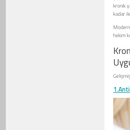
kronik y
kadar ile
Modern y
hekim k
Kron
Uygu
Gelişmi
1.Anti