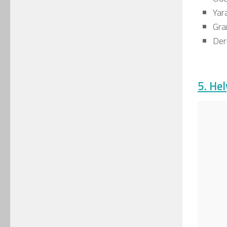
Yara
Gra
Deri
5. He