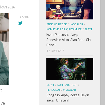
IRAN 2026
SHARE
ANNE VE BEBEK
/
HABERLER
/
KOMIK VE İLGINÇ RESIMLER
/
SLAYT
Kızını Photoshoplayıp
Annesinin Aklını Alan Baba Gibi
Baba !
6 NISAN 2017
SLAYT
/
SON HABERLER
/
t,
TEKNOLOJI
/
VIDEOLAR
Google’ın Yapay Zekası Beyin
Yakan Cinsten !
 ve