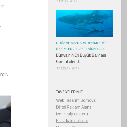
7 NISAN 2017
ine
e
DOĞA VE MANZARA RESIMLERI
/
RESIMLER
/
SLAYT
/
VIDEOLAR
Dünya’nın En Büyük Balinası
Görüntülendi
17 NISAN 2017
dır:
TAVSIYELERIMIZ
Web Tasarım Bornova
Dijital Reklam Ajansı
izmir kalp doktoru
En iyi kalp doktoru