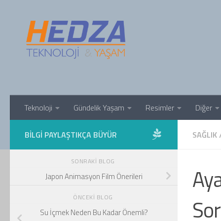
Skip to content
Teknoloji
Gündelik Yaşam
Resimler
Diğer
BILGI PAYLAŞTIKÇA BÜYÜR
SAĞLIK
SONRAKI BLOG
Aya
Japon Animasyon Film Önerileri
ÖNCEKI BLOG
Sor
Su İçmek Neden Bu Kadar Önemli?