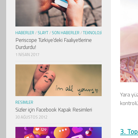
HABERLER
/
SLAYT
/
SON HABERLER
/
TEKNOLOJI
Periscope Türkiye’deki Faaliyetlerine
Durdurdu!
1 NISAN 2017
Yara yü
kontrolü
RESIMLER
Sizler için Facebook Kapak Resimleri
30 AĞUSTOS 2012
3. Top