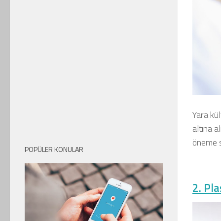
Yara kül
altına a
öneme s
POPÜLER KONULAR
2. Pl