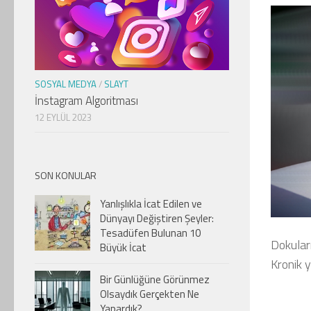
SOSYAL MEDYA
/
SLAYT
İnstagram Algoritması
12 EYLÜL 2023
SON KONULAR
Yanlışlıkla İcat Edilen ve
Dünyayı Değiştiren Şeyler:
Tesadüfen Bulunan 10
Dokuları
Büyük İcat
Kronik 
Bir Günlüğüne Görünmez
Olsaydık Gerçekten Ne
Yapardık?