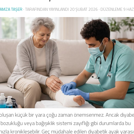
AMZA TAŞER
· TARAFINDAN YAYINLANDI
20 ŞUBAT 2026
· DÜZENLEME
9 HAZ
oluşan küçük bir yara çoğu zaman önemsenmez. Ancak diyabe
bozukluğu veya bağışıklık sistemi zayıflığı gibi durumlarda bu
hızla kronikleşebilir. Geç müdahale edilen diyabetik ayak yarası