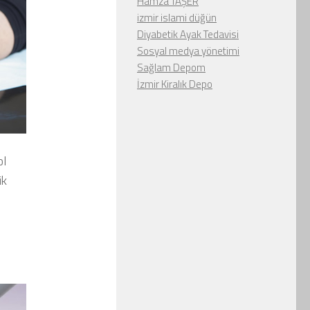
Hamza TAŞER
izmir islami düğün
Diyabetik Ayak Tedavisi
Sosyal medya yönetimi
Sağlam Depom
İzmir Kiralık Depo
ol
ik