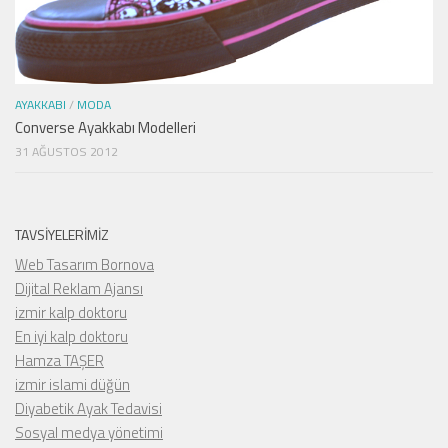
AYAKKABI
/
MODA
Converse Ayakkabı Modelleri
31 AĞUSTOS 2012
TAVSIYELERIMIZ
Web Tasarım Bornova
Dijital Reklam Ajansı
izmir kalp doktoru
En iyi kalp doktoru
Hamza TAŞER
izmir islami düğün
Diyabetik Ayak Tedavisi
Sosyal medya yönetimi