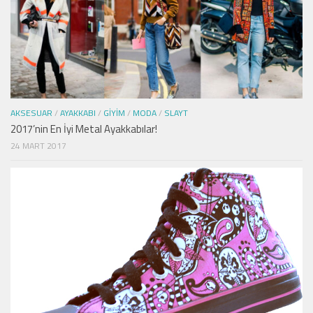
AKSESUAR
/
AYAKKABI
/
GIYIM
/
MODA
/
SLAYT
2017’nin En İyi Metal Ayakkabılar!
24 MART 2017