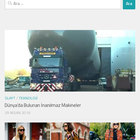
Arama:
SLAYT
/
TEKNOLOJI
Dünya’da Bulunan İnanılmaz Makineler
29 NISAN 2016