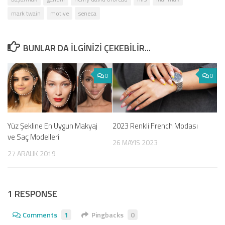
mark twain
motive
seneca
BUNLAR DA ILGINIZI ÇEKEBILIR...
0
0
2023 Renkli French Modası
Yüz Şekline En Uygun Makyaj
ve Saç Modelleri
26 MAYIS 2023
27 ARALIK 2019
1 RESPONSE
Comments
1
Pingbacks
0