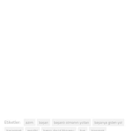
Etiketler:
azim
başarı
başarılı olmanın yolları
başarıya giden yol
başarmak
gandhi
henry david thoreau
hırs
inanmak