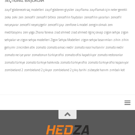
SEÇTIĞINIZ BAŞLIKLAR
zayıf gösterecek saç modelleri
zayıf gösteren giysiler
zayıflama
zayıflamak için neler gerekli
zeka
zeki
zen
zencefil
zencefil bitkisi
zencefilin faydaları
zencefilin yararları
zencefil
neişeyarar
zencefil neyeiyigelir
zencefil çayı
zenfone 4 model
zengin olmak
zen
meditasyonu
zen yoga
Zhana Yaneva
ziad ahmed
ziad ahmed ilginç cevap
zigon sehpa
zigon
sehpalar ve zigon sehpa modelleri
Zigon Sehpa Modelleri
zigon sehpa tasarımları
zihin
zihin
gelişimi
zincirden atkı
zomato
zomato amacı nedir
zomato nasıl kullanılır
zomato nedir
zomato ne işe yarar
zomatonun türkiye ofisi
zomato ofisi kapatılıyor
zomato restoranlar
zomato türkiye
zomato türkiye hakkında
zomato türkiye ofisi
zomato türkiye ofisi kapanıyor
zombieland 2
zombieland 2 çıkıyor
zombieland 2 çıkış tarihi
zübeyde hanım
zımbalı kot