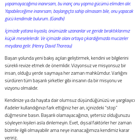
yapamayacağıma inanırsam, bu inanç onu yapma gücümü elimden alır.
Yapabileceğime inanırsam, başlangıçta sahip olmasam bile, onu yapacak
gücü kendimde bulurum. (Gandhi)
İçimizde yatana kıyasla, önümüzde uzananlar ve geride bıraktıklarımız
küçük meselelerdir. Ve içimizde olanı ortaya çıkardığımızda mucizeler
meydana gelir. (Henry David Thoreau)
Başarı yolunda yeni bakış açıları geliştirmek, kendini ve bilgilerini
sürekli revize etmek de önemlidir. Vizyonsuz ve misyonsuz bir
insan, olduğu yerde saymaya her zaman mahkûmdur. Varlığını
sürdüren tüm başarılı şirketler gibi insanın da bir misyonu ve
vizyonu olmalıdır.
Kendinize ya da hayata dair olumsuz düşündüğünüzü ve yargılayıcı
ifadeler kullandığınızı fark ettiğiniz her an, içinizdeki “stop”
düğmesine basın. Başarılı olamayacağınızı, yetersiz olduğunuzu
söyleyen kişileri asla dinlemeyin. Evet, dışsal faktörler her zaman
bizimle ilgili olmayabilir ama neye inanacağımıza kendimiz karar
veririz.