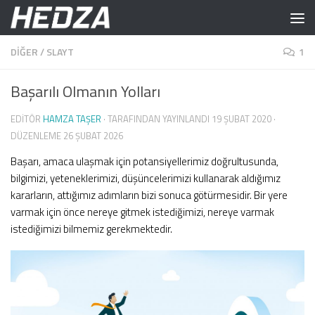
Skip to content
DIĞER
/
SLAYT
1
Başarılı Olmanın Yolları
EDITÖR
HAMZA TAŞER
· TARAFINDAN YAYINLANDI
19 ŞUBAT 2020
·
DÜZENLEME
26 ŞUBAT 2026
Başarı, amaca ulaşmak için potansiyellerimiz doğrultusunda,
bilgimizi, yeteneklerimizi, düşüncelerimizi kullanarak aldığımız
kararların, attığımız adımların bizi sonuca götürmesidir. Bir yere
varmak için önce nereye gitmek istediğimizi, nereye varmak
istediğimizi bilmemiz gerekmektedir.