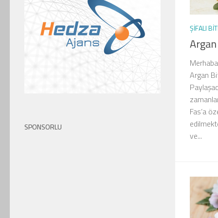
ŞIFALI BI
Argan 
Merhaba 
Argan Bit
Paylaşac
zamanlar
Fas’a öz
edilmekt
SPONSORLU
ve...