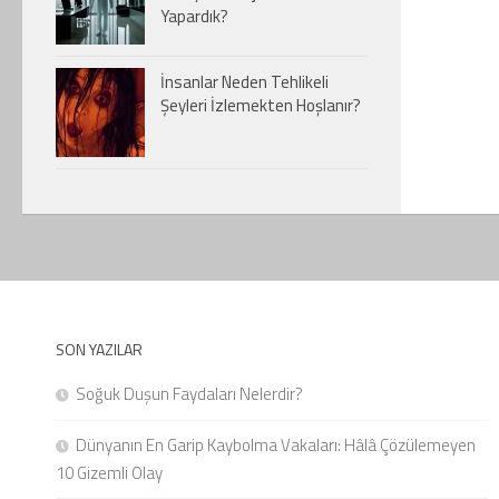
Yapardık?
İnsanlar Neden Tehlikeli
Şeyleri İzlemekten Hoşlanır?
SON YAZILAR
Soğuk Duşun Faydaları Nelerdir?
Dünyanın En Garip Kaybolma Vakaları: Hâlâ Çözülemeyen
10 Gizemli Olay