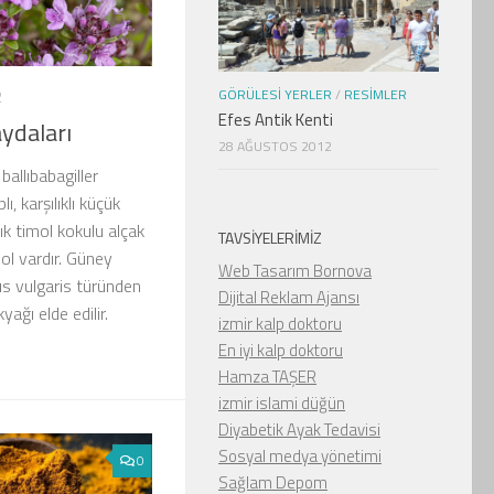
GÖRÜLESI YERLER
/
RESIMLER
2
Efes Antik Kenti
aydaları
28 AĞUSTOS 2012
 ballıbabagiller
, karşılıklı küçük
lık timol kokulu alçak
TAVSIYELERIMIZ
mol vardır. Güney
Web Tasarım Bornova
s vulgaris türünden
Dijital Reklam Ajansı
yağı elde edilir.
izmir kalp doktoru
En iyi kalp doktoru
Hamza TAŞER
izmir islami düğün
Diyabetik Ayak Tedavisi
Sosyal medya yönetimi
0
Sağlam Depom