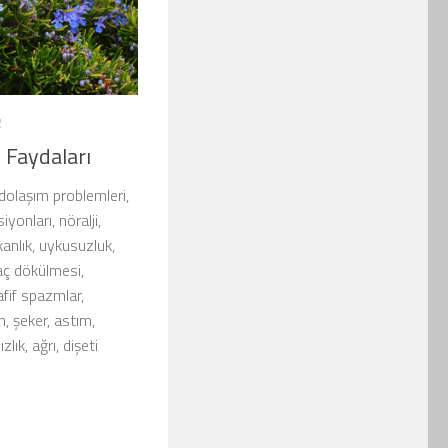
2
n Faydaları
 dolaşım problemleri,
iyonları, nöralji,
kanlık, uykusuzluk,
saç dökülmesi,
afif spazmlar,
n, şeker, astım,
zlık, ağrı, dişeti