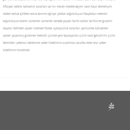
itfaiyeci
kafein
kahvenin zararları var mı
merak
meslek seçimi
nasıl hayır demeliyim
neden kahve içtikten sonra karnım ağrıyor
platon
soğuk duşun faaydaları nelerdir
soğuk duşun önemi
sümerler
sümerler nerede yaşadı
tarihi icatlar
tarihin en gizemli
olayları
tehlikeli şeyler izlemek
thales
uykusuzluk zararları
yanlışlıkla icat edilen
şeyler
yaşanmış gizemler nelerdir
çizime yeni başlayanlar
çizim nasıl geliştirilir
çizim
teknikleri
şekersiz beslenme
şeker tüketimini azaltınca vücutta neler olur
şeker
tüketimini bırakmak