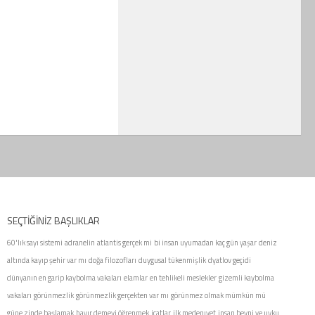
SEÇTIĞINIZ BAŞLIKLAR
60'lık sayı sistemi
adranelin
atlantis gerçek mi
bi insan uyumadan kaç gün yaşar
deniz
altında kayıp şehir var mı
doğa filozofları
duygusal tükenmişlik
dyatlov geçidi
dünyanın en garip kaybolma vakaları
elamlar
en tehlikeli meslekler
gizemli kaybolma
vakaları
görünmezlik
görünmezlik gerçekten var mı
görünmez olmak mümkün mü
güne zinde başlamak
hayır demeyi öğrenmek
icatlar
ilk medenıyet
insan beyni ve uyku