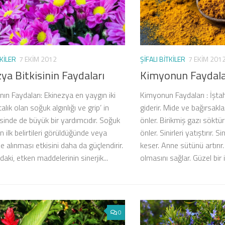
TKILER
7 EKIM 2012
ŞIFALI BITKILER
7 EKIM 201
ya Bitkisinin Faydaları
Kimyonun Faydala
ın Faydaları: Ekinezya en yaygın iki
Kimyonun Faydaları : İştah
talık olan soğuk algınlığı ve grip’ in
giderir. Mide ve bağırsakl
inde de büyük bir yardımcıdır. Soğuk
önler. Birikmiş gazı söktü
nın ilk belirtileri görüldüğünde veya
önler. Sinirleri yatıştırır. 
 alınması etkisini daha da güçlendirir.
keser. Anne sütünü artırır.
aki, etken maddelerinin sinerjik...
olmasını sağlar. Güzel bir 
0