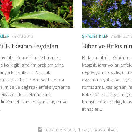
TKILER
7 EKIM 2012
ŞIFALI BITKILER
7 EKIM 201
il Bitkisinin Faydaları
Biberiye Bitkisini
faydaları:Zencefil, mide bulantısı,
Kullanım alanları:Sindirim,
 ve kolik gibi sindirim problemlerine
kabızlık, idrar yolları enfeks
rıyla kullanılabilir. Yolculuk
depresyon, halsizlik, unut
na karşı etkilidir. Antiseptik etkisi
egzama, siyatik, selülit, 
e, mide ve bağırsak enfeksiyonlarına
romatizma, kas ağrıları, h
gıda zehirlenmelerine karşı
kolestrol, karaciğer, migre
bilir. Zencefil kan dolaşımını uyarır ve
bronşit, nefes darlığı, kansı
.
iltihapları...
Toplam 3 sayfa, 1. sayfa gösteriliyor.