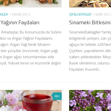
TKILER
1 KASIM 2012
ŞIFALI BITKILER
7 EKIM 201
Yağının Faydaları
Sinameki Bitkisini
Arkadaşlar, Bu Konumuzda da Sizlere
Sinameki:Baklagiller famil
kisi ve Argan Yağının Faydalarını
bölgelerde yetişen, sarı ç
ağım. Argan Yağı Nedir Modern
ağaçsı bir bitkidir. 400′den
dan yüzyıllar öncesinde, Argan yağı,
Çiçekleri, yapraklarının di
el Argan ağacı tohumlarından elde
salkım şeklindedirler. Mey
eydi. Yüksek besin ve kozmetik değeri
Basık silindirimsi, odunsu
Faydaları: Kuvvetli...
0