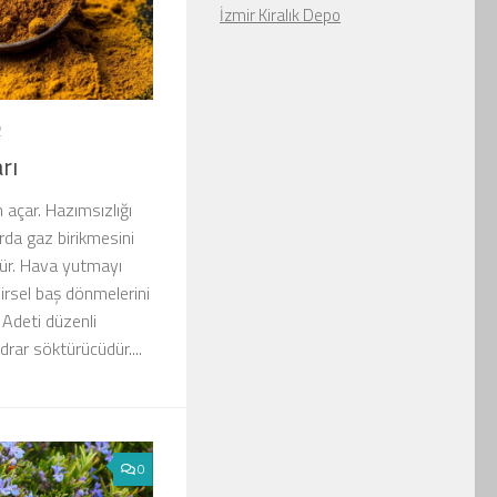
İzmir Kiralık Depo
2
rı
 açar. Hazımsızlığı
arda gaz birikmesini
rür. Hava yutmayı
Sinirsel baş dönmelerini
 Adeti düzenli
idrar söktürücüdür....
0