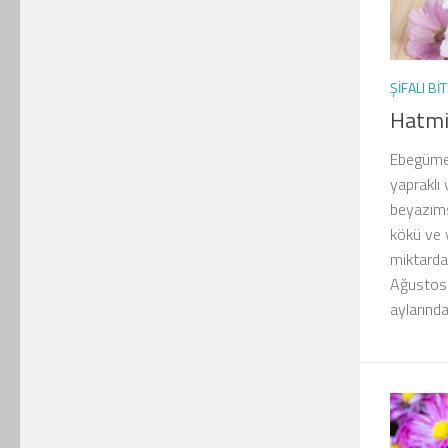
ŞIFALI BI
Hatmi 
Ebegümec
yapraklı 
beyazıms
kökü ve y
miktarda
Ağustos 
aylarında