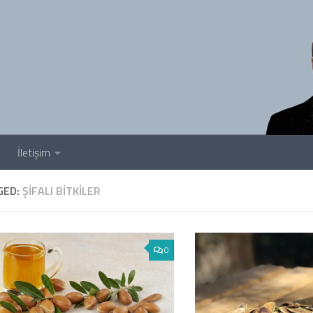
İletişim
GED:
ŞIFALI BITKILER
0