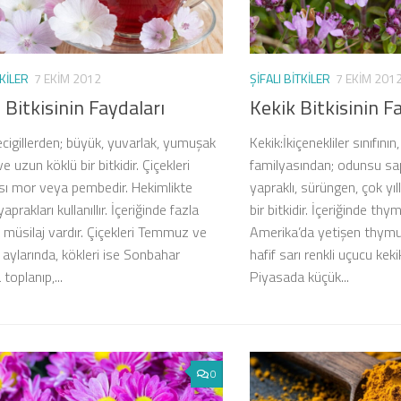
TKILER
7 EKIM 2012
ŞIFALI BITKILER
7 EKIM 201
Bitkisinin Faydaları
Kekik Bitkisinin F
igillerden; büyük, yuvarlak, yumuşak
Kekik:İkiçenekliler sınıfının,
ve uzun köklü bir bitkidir. Çiçekleri
familyasından; odunsu saplı
ı mor veya pembedir. Hekimlikte
yapraklı, sürüngen, çok yıl
aprakları kullanıllır. İçeriğinde fazla
bir bitkidir. İçeriğinde thy
 müsilaj vardır. Çiçekleri Temmuz ve
Amerika’da yetişen thymu
aylarında, kökleri ise Sonbahar
hafif sarı renkli uçucu kekik
 toplanıp,...
Piyasada küçük...
0