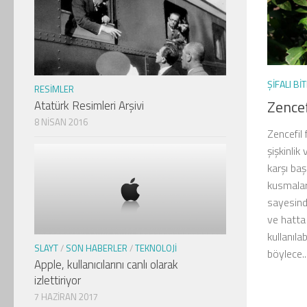
ŞIFALI BI
RESIMLER
Zencef
Atatürk Resimleri Arşivi
8 NISAN 2016
Zencefil 
şişkinlik
karşı başa
kusmaları
sayesind
ve hatta 
kullanıla
SLAYT
/
SON HABERLER
/
TEKNOLOJI
böylece..
Apple, kullanıcılarını canlı olarak
izlettiriyor
7 HAZIRAN 2017