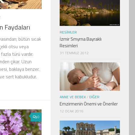
2
n Faydaları
RESIMLER
yasından; bütün sıcak
İzmir Smyrna Bayraklı
Resimleri
içekli otsu veya
31 TEMMUZ 2012
 fazla türü vardır.
binden çıkar. Uzun
vesi, baklaya benzer.
 ve sert kabukludur.
ANNE VE BEBEK
/
DIĞER
Emzirmenin Önemi ve Öneriler
12 OCAK 2016
0