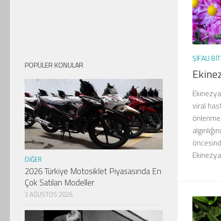
ŞIFALI BI
POPÜLER KONULAR
Ekinez
Ekinezyan
viral has
önlenmes
algınlığı
öncesinde
Ekinezyad
DIĞER
2026 Türkiye Motosiklet Piyasasında En
Çok Satılan Modeller
3 AĞUSTOS 2026