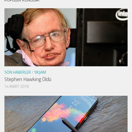
SON HABERLER
/
YAŞAM
Stephen Hawking Öldü
14 MART 2018