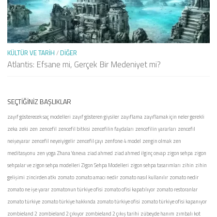
KÜLTÜR VE TARIH
/
DIĞER
Atlantis: Efsane mi, Gerçek Bir Medeniyet mi?
SEÇTIĞINIZ BAŞLIKLAR
zayıf gösterecek saç modelleri
zayıf gösteren giysiler
zayıflama
zayıflamak için neler gerekli
zeka
zeki
zen
zencefil
zencefil bitkisi
zencefilin faydaları
zencefilin yararları
zencefil
neişeyarar
zencefil neyeiyigelir
zencefil çayı
zenfone 4 model
zengin olmak
zen
meditasyonu
zen yoga
Zhana Yaneva
ziad ahmed
ziad ahmed ilginç cevap
zigon sehpa
zigon
sehpalar ve zigon sehpa modelleri
Zigon Sehpa Modelleri
zigon sehpa tasarımları
zihin
zihin
gelişimi
zincirden atkı
zomato
zomato amacı nedir
zomato nasıl kullanılır
zomato nedir
zomato ne işe yarar
zomatonun türkiye ofisi
zomato ofisi kapatılıyor
zomato restoranlar
zomato türkiye
zomato türkiye hakkında
zomato türkiye ofisi
zomato türkiye ofisi kapanıyor
zombieland 2
zombieland 2 çıkıyor
zombieland 2 çıkış tarihi
zübeyde hanım
zımbalı kot