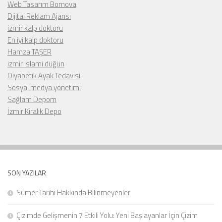
Web Tasarım Bornova
Dijital Reklam Ajansı
izmir kalp doktoru
En iyi kalp doktoru
Hamza TAŞER
izmir islami düğün
Diyabetik Ayak Tedavisi
Sosyal medya yönetimi
Sağlam Depom
İzmir Kiralık Depo
SON YAZILAR
Sümer Tarihi Hakkında Bilinmeyenler
Çizimde Gelişmenin 7 Etkili Yolu: Yeni Başlayanlar İçin Çizim