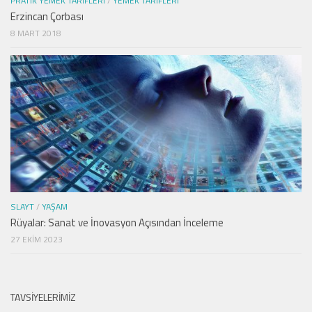
PRATIK YEMEK TARIFLERI
/
YEMEK TARIFLERI
Erzincan Çorbası
8 MART 2018
SLAYT
/
YAŞAM
Rüyalar: Sanat ve İnovasyon Açısından İnceleme
27 EKIM 2023
TAVSIYELERIMIZ