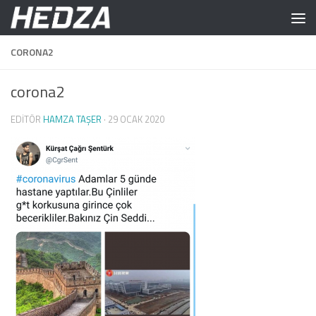
Skip to content
CORONA2
corona2
EDITÖR
HAMZA TAŞER
·
29 OCAK 2020