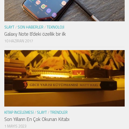
SLAYT
/
SON HABERLER
/
TEKNOLOJI
Galaxy Note 8’deki özellik bir ilk
10 HAZIRAN 2017
KITAP İNCELEMESI
/
SLAYT
/
TRENDLER
Son Yılların En Çok Okunan Kitabı
1 MAYIS 2023