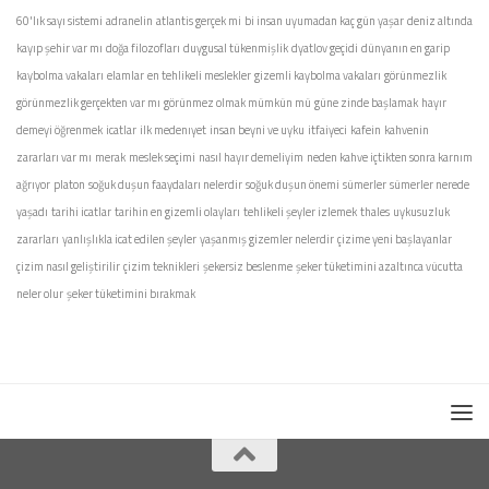
60'lık sayı sistemi
adranelin
atlantis gerçek mi
bi insan uyumadan kaç gün yaşar
deniz altında
kayıp şehir var mı
doğa filozofları
duygusal tükenmişlik
dyatlov geçidi
dünyanın en garip
kaybolma vakaları
elamlar
en tehlikeli meslekler
gizemli kaybolma vakaları
görünmezlik
görünmezlik gerçekten var mı
görünmez olmak mümkün mü
güne zinde başlamak
hayır
demeyi öğrenmek
icatlar
ilk medenıyet
insan beyni ve uyku
itfaiyeci
kafein
kahvenin
zararları var mı
merak
meslek seçimi
nasıl hayır demeliyim
neden kahve içtikten sonra karnım
ağrıyor
platon
soğuk duşun faaydaları nelerdir
soğuk duşun önemi
sümerler
sümerler nerede
yaşadı
tarihi icatlar
tarihin en gizemli olayları
tehlikeli şeyler izlemek
thales
uykusuzluk
zararları
yanlışlıkla icat edilen şeyler
yaşanmış gizemler nelerdir
çizime yeni başlayanlar
çizim nasıl geliştirilir
çizim teknikleri
şekersiz beslenme
şeker tüketimini azaltınca vücutta
neler olur
şeker tüketimini bırakmak