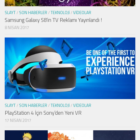
SLAYT
/
SON HABERLER
/
TEKNOLOJI
/
VIDEOLAR
Samsung Galaxy S8’in TV Reklamı Yayınlandı !
8 NISAN 2017
SLAYT
/
SON HABERLER
/
TEKNOLOJI
/
VIDEOLAR
PlayStation 4 İçin Sony’den Yeni VR
17 NISAN 2017