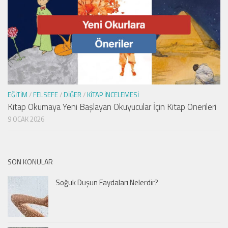
EĞITIM
/
FELSEFE
/
DIĞER
/
KITAP İNCELEMESI
Kitap Okumaya Yeni Başlayan Okuyucular İçin Kitap Önerileri
9 OCAK 2026
SON KONULAR
Soğuk Duşun Faydaları Nelerdir?