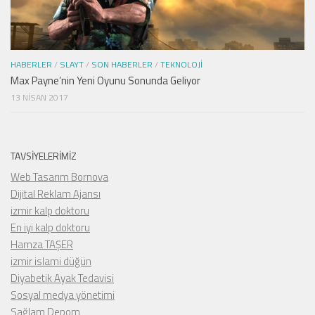
HABERLER
/
SLAYT
/
SON HABERLER
/
TEKNOLOJI
Max Payne’nin Yeni Oyunu Sonunda Geliyor
13 NISAN 2017
TAVSIYELERIMIZ
Web Tasarım Bornova
Dijital Reklam Ajansı
izmir kalp doktoru
En iyi kalp doktoru
Hamza TAŞER
izmir islami düğün
Diyabetik Ayak Tedavisi
Sosyal medya yönetimi
Sağlam Depom