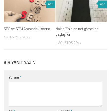
0
0
SEO ve SEM Arasındaki Ayrım
Nokia 2’nin en net görselleri
paylaşıldı
19 TEMMUZ 2023
4 AĞUSTOS 2017
BIR YANIT YAZIN
Yorum
*
Ad
*
E-posta
*