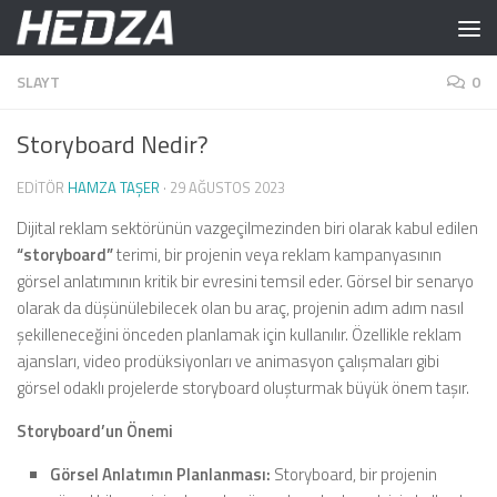
Skip to content
SLAYT
0
Storyboard Nedir?
EDITÖR
HAMZA TAŞER
·
29 AĞUSTOS 2023
Dijital reklam sektörünün vazgeçilmezinden biri olarak kabul edilen
“storyboard”
terimi, bir projenin veya reklam kampanyasının
görsel anlatımının kritik bir evresini temsil eder. Görsel bir senaryo
olarak da düşünülebilecek olan bu araç, projenin adım adım nasıl
şekilleneceğini önceden planlamak için kullanılır. Özellikle reklam
ajansları, video prodüksiyonları ve animasyon çalışmaları gibi
görsel odaklı projelerde storyboard oluşturmak büyük önem taşır.
Storyboard’un Önemi
Görsel Anlatımın Planlanması:
Storyboard, bir projenin