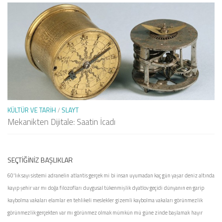
KÜLTÜR VE TARIH
/
SLAYT
Mekanikten Dijitale: Saatin İcadı
SEÇTIĞINIZ BAŞLIKLAR
60'lık sayı sistemi
adranelin
atlantis gerçek mi
bi insan uyumadan kaç gün yaşar
deniz altında
kayıp şehir var mı
doğa filozofları
duygusal tükenmişlik
dyatlov geçidi
dünyanın en garip
kaybolma vakaları
elamlar
en tehlikeli meslekler
gizemli kaybolma vakaları
görünmezlik
görünmezlik gerçekten var mı
görünmez olmak mümkün mü
güne zinde başlamak
hayır