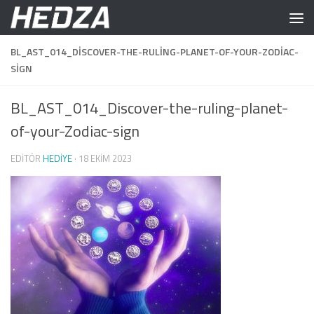
Skip to content
BL_AST_014_DISCOVER-THE-RULING-PLANET-OF-YOUR-ZODIAC-
SIGN
BL_AST_014_Discover-the-ruling-planet-
of-your-Zodiac-sign
EDITÖR
HEDIYE
·
18 EKIM 2023