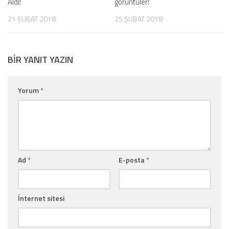
Aldı!
görüntüler!
21 ŞUBAT 2018
25 ŞUBAT 2018
BIR YANIT YAZIN
Yorum
*
Ad
*
E-posta
*
İnternet sitesi