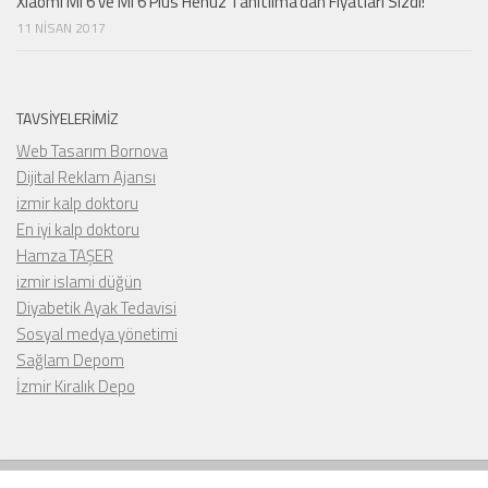
Xiaomi Mi 6 ve Mi 6 Plus Henüz Tanıtılma’dan Fiyatları Sızdı!
11 NISAN 2017
TAVSIYELERIMIZ
Web Tasarım Bornova
Dijital Reklam Ajansı
izmir kalp doktoru
En iyi kalp doktoru
Hamza TAŞER
izmir islami düğün
Diyabetik Ayak Tedavisi
Sosyal medya yönetimi
Sağlam Depom
İzmir Kiralık Depo