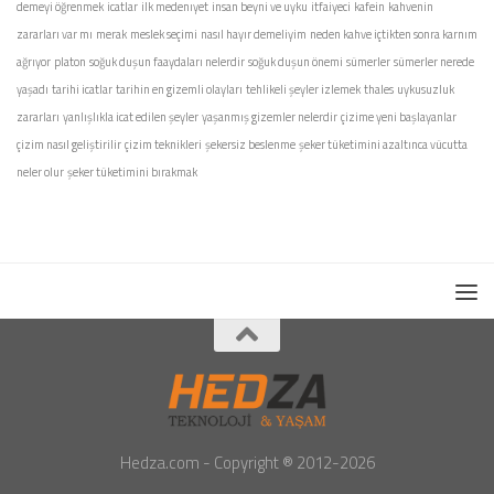
demeyi öğrenmek
icatlar
ilk medenıyet
insan beyni ve uyku
itfaiyeci
kafein
kahvenin
zararları var mı
merak
meslek seçimi
nasıl hayır demeliyim
neden kahve içtikten sonra karnım
ağrıyor
platon
soğuk duşun faaydaları nelerdir
soğuk duşun önemi
sümerler
sümerler nerede
yaşadı
tarihi icatlar
tarihin en gizemli olayları
tehlikeli şeyler izlemek
thales
uykusuzluk
zararları
yanlışlıkla icat edilen şeyler
yaşanmış gizemler nelerdir
çizime yeni başlayanlar
çizim nasıl geliştirilir
çizim teknikleri
şekersiz beslenme
şeker tüketimini azaltınca vücutta
neler olur
şeker tüketimini bırakmak
Hedza.com - Copyright ® 2012-2026