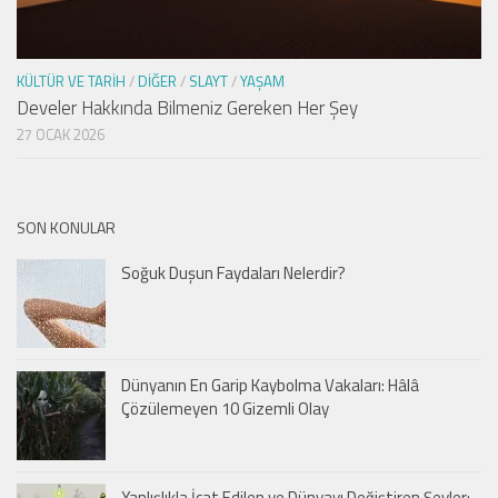
KÜLTÜR VE TARIH
/
DIĞER
/
SLAYT
/
YAŞAM
Develer Hakkında Bilmeniz Gereken Her Şey
27 OCAK 2026
SON KONULAR
Soğuk Duşun Faydaları Nelerdir?
Dünyanın En Garip Kaybolma Vakaları: Hâlâ
Çözülemeyen 10 Gizemli Olay
Yanlışlıkla İcat Edilen ve Dünyayı Değiştiren Şeyler: