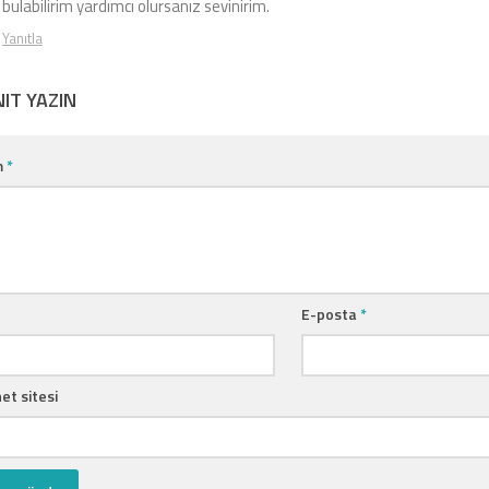
bulabilirim yardımcı olursanız sevinirim.
Yanıtla
NIT YAZIN
m
*
E-posta
*
et sitesi