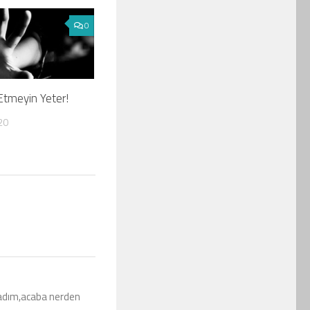
0
tmeyin Yeter!
20
madım,acaba nerden