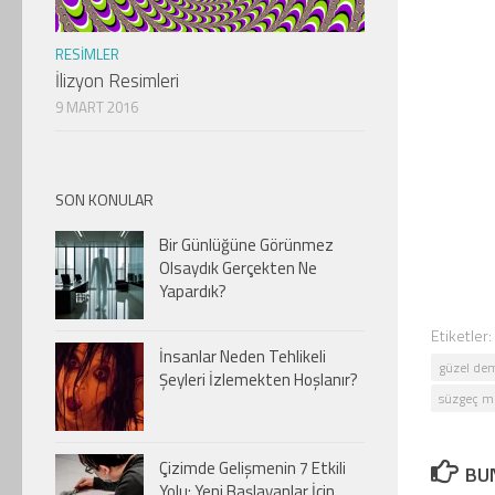
RESIMLER
İlizyon Resimleri
9 MART 2016
SON KONULAR
Bir Günlüğüne Görünmez
Olsaydık Gerçekten Ne
Yapardık?
Etiketler:
İnsanlar Neden Tehlikeli
güzel dem
Şeyleri İzlemekten Hoşlanır?
süzgeç mo
Çizimde Gelişmenin 7 Etkili
BUN
Yolu: Yeni Başlayanlar İçin