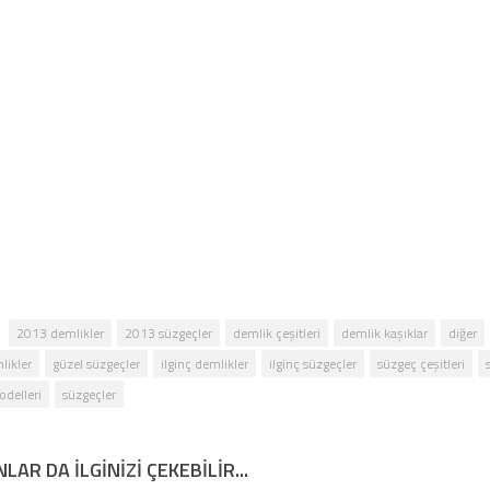
2013 demlikler
2013 süzgeçler
demlik çeşitleri
demlik kaşıklar
diğer
likler
güzel süzgeçler
ilginç demlikler
ilginç süzgeçler
süzgeç çeşitleri
delleri
süzgeçler
LAR DA ILGINIZI ÇEKEBILIR...