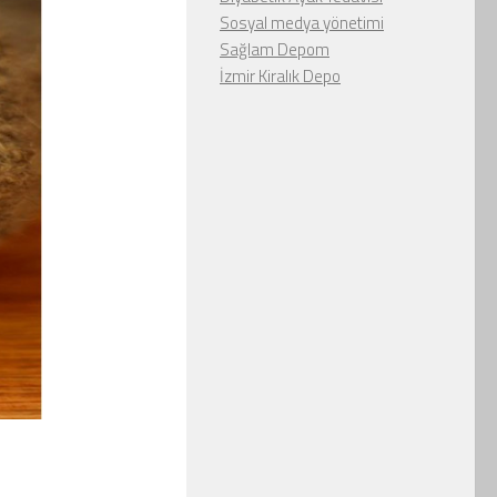
Sosyal medya yönetimi
Sağlam Depom
İzmir Kiralık Depo