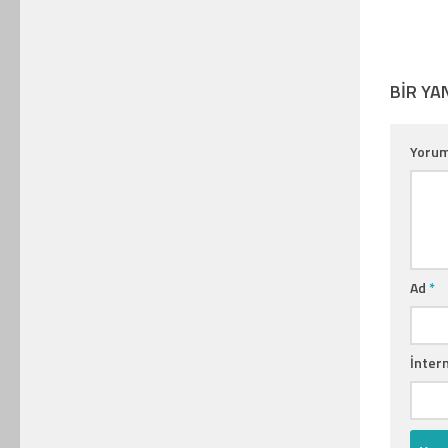
BIR YA
Yoru
Ad
*
İntern