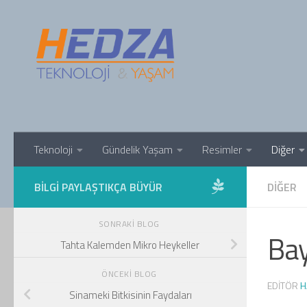
Skip to content
Teknoloji
Gündelik Yaşam
Resimler
Diğer
BILGI PAYLAŞTIKÇA BÜYÜR
DIĞER
SONRAKI BLOG
Bay
Tahta Kalemden Mikro Heykeller
ÖNCEKI BLOG
EDITÖR
H
Sinameki Bitkisinin Faydaları