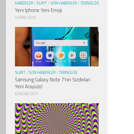
HABERLER
/
SLAYT
/
SON HABERLER
/
TEKNOLOJI
Yeni İphone Yeni Emoji
5 EKIM 2018
SLAYT
/
SON HABERLER
/
TEKNOLOJI
Samsung Galaxy Note 7’nin Sızdırılan
Yeni Arayüzü!
8 NISAN 2017