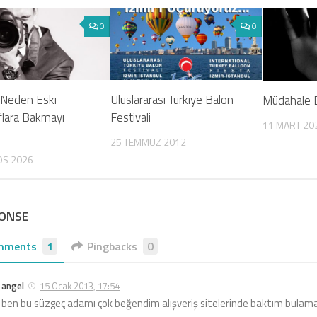
0
0
r Neden Eski
Uluslararası Türkiye Balon
Müdahale E
flara Bakmayı
Festivali
11 MART 20
25 TEMMUZ 2012
OS 2026
PONSE
mments
1
Pingbacks
0
angel
15 Ocak 2013, 17:54
ben bu süzgeç adamı çok beğendim alışveriş sitelerinde baktım bula