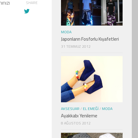
ınızı
SHARE
MODA
Japonların Fosforlu Kıyafetleri
31 TEMMUZ 2012
AKSESUAR
/
EL EMEĞI
/
MODA
Ayakkabı Yenileme
8 AĞUSTOS 2012