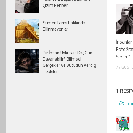
Çizim Rehberi
Sümer Tarihi Hakkında
Bilinmeyenler
İnsanla
Fotoğra
Bir İnsan Uykusuz Kaç Gün
Sever?
Dayanabilir? Bilimsel
Gerçekler ve Vücudun Verdiği
7 AĞUST
Tepkiler
1 RES
Co