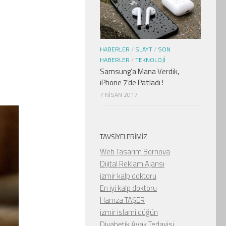
HABERLER
/
SLAYT
/
SON
HABERLER
/
TEKNOLOJI
Samsung’a Mana Verdik,
iPhone 7’de Patladı !
7 NISAN 2017
TAVSIYELERIMIZ
Web Tasarım Bornova
Dijital Reklam Ajansı
izmir kalp doktoru
En iyi kalp doktoru
Hamza TAŞER
izmir islami düğün
Diyabetik Ayak Tedavisi