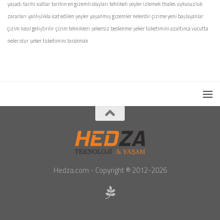
yaşadı
tarihi icatlar
tarihin en gizemli olayları
tehlikeli şeyler izlemek
thales
uykusuzluk
zararları
yanlışlıkla icat edilen şeyler
yaşanmış gizemler nelerdir
çizime yeni başlayanlar
çizim nasıl geliştirilir
çizim teknikleri
şekersiz beslenme
şeker tüketimini azaltınca vücutta
neler olur
şeker tüketimini bırakmak
Hedza.com - Copyright ® 2012-2026