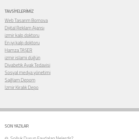
TAVSIYELERIMIZ
Web Tasarım Bornova
Dijital Reklam Ajansı
izmir kalp doktoru
En iyi kalp doktoru
Hamza TAŞER
izmir islami düğün
Diyabetik Ayak Tedavisi
Sosyal medya yönetimi
Sağlam Depom
İzmir Kiralık Depo
SON YAZILAR
Soğuk Duşun Faydaları Nelerdir?