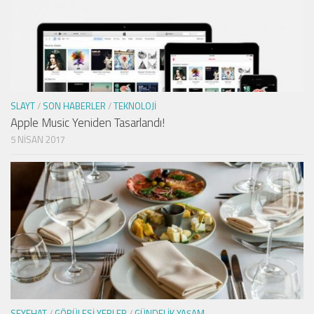
SLAYT
/
SON HABERLER
/
TEKNOLOJI
Apple Music Yeniden Tasarlandı!
5 NISAN 2017
SEYEHAT
/
GÖRÜLESI YERLER
/
GÜNDELIK YAŞAM