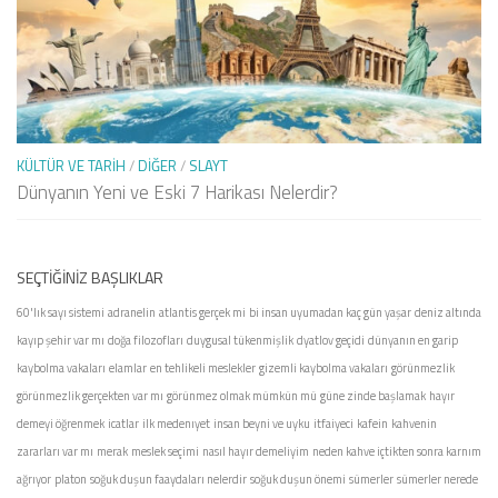
KÜLTÜR VE TARIH
/
DIĞER
/
SLAYT
Dünyanın Yeni ve Eski 7 Harikası Nelerdir?
SEÇTIĞINIZ BAŞLIKLAR
60'lık sayı sistemi
adranelin
atlantis gerçek mi
bi insan uyumadan kaç gün yaşar
deniz altında
kayıp şehir var mı
doğa filozofları
duygusal tükenmişlik
dyatlov geçidi
dünyanın en garip
kaybolma vakaları
elamlar
en tehlikeli meslekler
gizemli kaybolma vakaları
görünmezlik
görünmezlik gerçekten var mı
görünmez olmak mümkün mü
güne zinde başlamak
hayır
demeyi öğrenmek
icatlar
ilk medenıyet
insan beyni ve uyku
itfaiyeci
kafein
kahvenin
zararları var mı
merak
meslek seçimi
nasıl hayır demeliyim
neden kahve içtikten sonra karnım
ağrıyor
platon
soğuk duşun faaydaları nelerdir
soğuk duşun önemi
sümerler
sümerler nerede