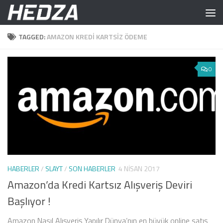
Skip to content
TAGGED:
AMAZON KREDI KARTSIZ ÖDEME
0
HABERLER
/
SLAYT
/
SON HABERLER
4 NISAN 2017
Amazon’da Kredi Kartsız Alışveriş Deviri
Başlıyor !
Amazon Nasıl Alışveriş Yapılır Dünya’nın en büyük online satış