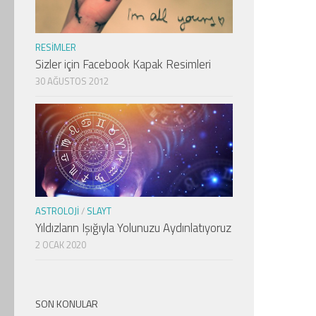
RESIMLER
Sizler için Facebook Kapak Resimleri
30 AĞUSTOS 2012
ASTROLOJI
/
SLAYT
Yıldızların Işığıyla Yolunuzu Aydınlatıyoruz
2 OCAK 2020
SON KONULAR