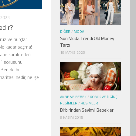
 2023
edir?
DIĞER
/
MODA
Son Moda Trendi Old Money
oruz ve burçlar
Tarzı
Ne kadar saçma!
19 MAYIS 2023
rın karakterleri
?” sorusunu
. Ben de bu
ritası nedir, ne işe
ANNE VE BEBEK
/
KOMIK VE İLGINÇ
RESIMLER
/
RESIMLER
Birbirinden Sevimli Bebekler
9 KASIM 2015