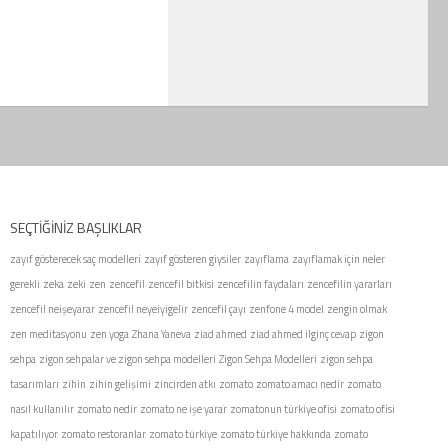
SEÇTIĞINIZ BAŞLIKLAR
zayıf gösterecek saç modelleri
zayıf gösteren giysiler
zayıflama
zayıflamak için neler
gerekli
zeka
zeki
zen
zencefil
zencefil bitkisi
zencefilin faydaları
zencefilin yararları
zencefil neişeyarar
zencefil neyeiyigelir
zencefil çayı
zenfone 4 model
zengin olmak
zen meditasyonu
zen yoga
Zhana Yaneva
ziad ahmed
ziad ahmed ilginç cevap
zigon
sehpa
zigon sehpalar ve zigon sehpa modelleri
Zigon Sehpa Modelleri
zigon sehpa
tasarımları
zihin
zihin gelişimi
zincirden atkı
zomato
zomato amacı nedir
zomato
nasıl kullanılır
zomato nedir
zomato ne işe yarar
zomatonun türkiye ofisi
zomato ofisi
kapatılıyor
zomato restoranlar
zomato türkiye
zomato türkiye hakkında
zomato