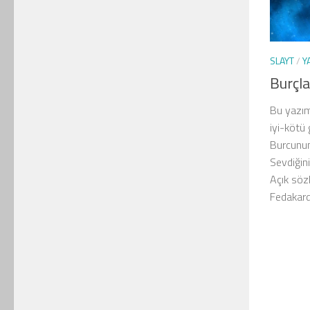
SLAYT
/
Y
Burçla
Bu yazımı
iyi-kötü 
Burcunun 
Sevdiğini
Açık sözl
Fedakardı