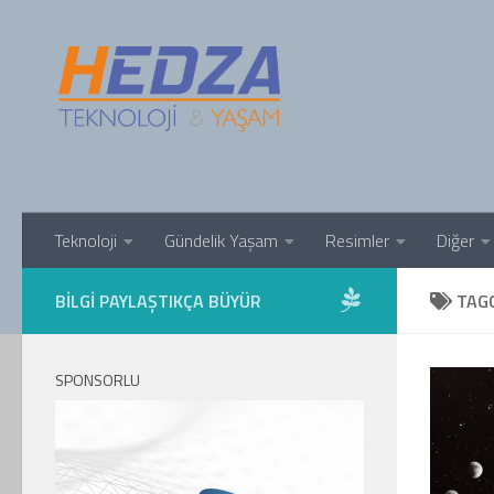
Skip to content
Teknoloji
Gündelik Yaşam
Resimler
Diğer
BILGI PAYLAŞTIKÇA BÜYÜR
TAG
SPONSORLU