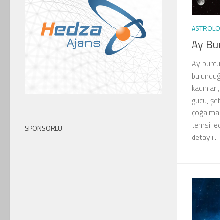
ASTROLOJ
Ay Bu
Ay burcu,
bulunduğu
kadınları
gücü, şe
çoğalma i
temsil e
SPONSORLU
detaylı...