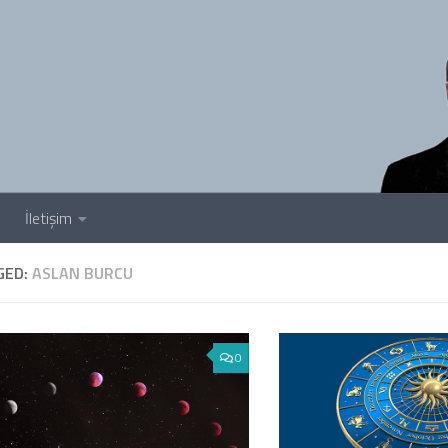
İletişim
GED:
ASLAN BURCU
0