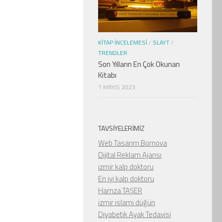
KITAP İNCELEMESI
/
SLAYT
/
TRENDLER
Son Yılların En Çok Okunan
Kitabı
1 MAYIS 2023
TAVSIYELERIMIZ
Web Tasarım Bornova
Dijital Reklam Ajansı
izmir kalp doktoru
En iyi kalp doktoru
Hamza TAŞER
izmir islami düğün
Diyabetik Ayak Tedavisi