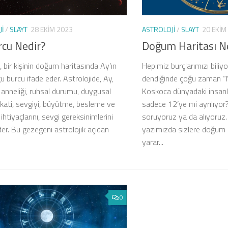
I
/
SLAYT
28 EKIM 2023
ASTROLOJI
/
SLAYT
20 EKIM
rcu Nedir?
Doğum Haritası N
 bir kişinin doğum haritasında Ay’ın
Hepimiz burçlarımızı biliy
 burcu ifade eder. Astrolojide, Ay,
dendiğinde çoğu zaman “
, anneliği, ruhsal durumu, duygusal
Koskoca dünyadaki insanla
fkati, sevgiyi, büyütme, besleme ve
sadece 12’ye mi ayrılıyor
htiyaçlarını, sevgi gereksinimlerini
soruyoruz ya da alıyoruz
der. Bu gezegeni astrolojik açıdan
yazımızda sizlere doğum ha
yarar...
0