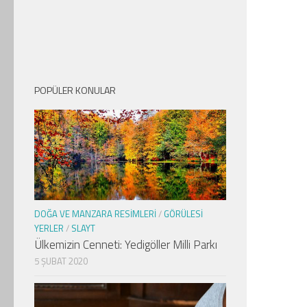
POPÜLER KONULAR
DOĞA VE MANZARA RESIMLERI
/
GÖRÜLESI
YERLER
/
SLAYT
Ülkemizin Cenneti: Yedigöller Milli Parkı
5 ŞUBAT 2020