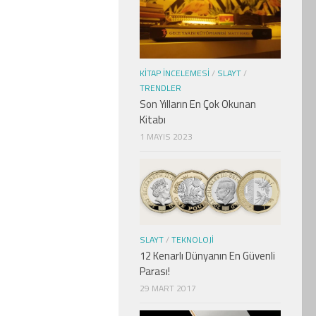
KITAP İNCELEMESI
/
SLAYT
/
TRENDLER
Son Yılların En Çok Okunan
Kitabı
1 MAYIS 2023
SLAYT
/
TEKNOLOJI
12 Kenarlı Dünyanın En Güvenli
Parası!
29 MART 2017