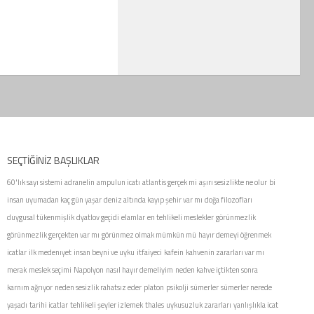
SEÇTIĞINIZ BAŞLIKLAR
60'lık sayı sistemi
adranelin
ampulun icatı
atlantis gerçek mi
aşırı sesizlikte ne olur
bi
insan uyumadan kaç gün yaşar
deniz altında kayıp şehir var mı
doğa filozofları
duygusal tükenmişlik
dyatlov geçidi
elamlar
en tehlikeli meslekler
görünmezlik
görünmezlik gerçekten var mı
görünmez olmak mümkün mü
hayır demeyi öğrenmek
icatlar
ilk medenıyet
insan beyni ve uyku
itfaiyeci
kafein
kahvenin zararları var mı
merak
meslek seçimi
Napolyon
nasıl hayır demeliyim
neden kahve içtikten sonra
karnım ağrıyor
neden sesizlik rahatsız eder
platon
psikolji
sümerler
sümerler nerede
yaşadı
tarihi icatlar
tehlikeli şeyler izlemek
thales
uykusuzluk zararları
yanlışlıkla icat