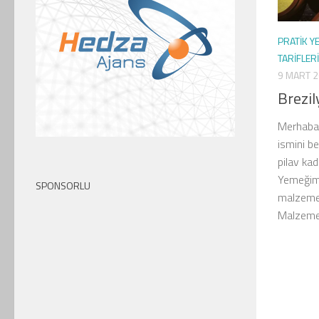
PRATIK Y
TARIFLERI
9 MART 
Brezil
Merhabal
ismini b
pilav kad
Yemeğimi
SPONSORLU
malzemele
Malzemel