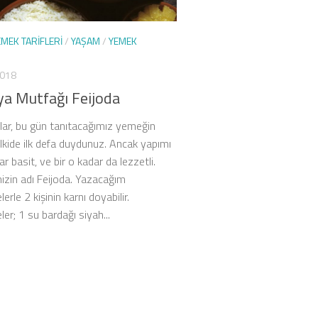
EMEK TARIFLERI
/
YAŞAM
/
YEMEK
2018
ya Mutfağı Feijoda
ar, bu gün tanıtacağımız yemeğin
elkide ilk defa duydunuz. Ancak yapımı
ar basit, ve bir o kadar da lezzetli.
zin adı Feijoda. Yazacağım
rle 2 kişinin karnı doyabilir.
er; 1 su bardağı siyah...