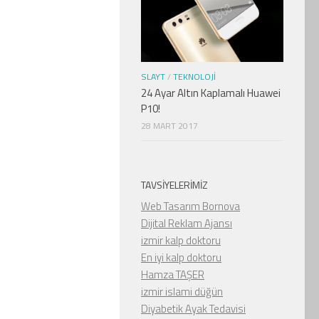
SLAYT
/
TEKNOLOJI
24 Ayar Altın Kaplamalı Huawei
P10!
28 MART 2017
TAVSIYELERIMIZ
Web Tasarım Bornova
Dijital Reklam Ajansı
izmir kalp doktoru
En iyi kalp doktoru
Hamza TAŞER
izmir islami düğün
Diyabetik Ayak Tedavisi