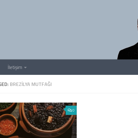
İletişim
GED:
BREZILYA MUTFAĞI
0