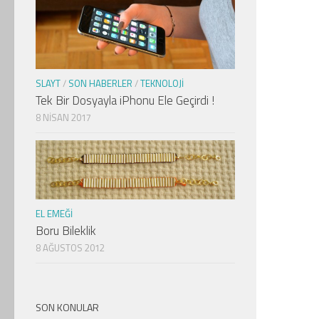
SLAYT
/
SON HABERLER
/
TEKNOLOJI
Tek Bir Dosyayla iPhonu Ele Geçirdi !
8 NISAN 2017
EL EMEĞI
Boru Bileklik
8 AĞUSTOS 2012
SON KONULAR