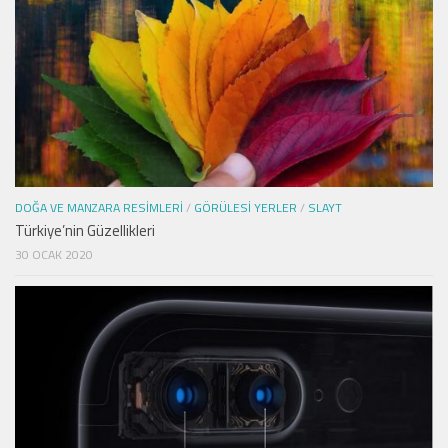
DOĞA VE MANZARA RESIMLERI
/
GÖRÜLESI YERLER
/
SLAYT
Türkiye’nin Güzellikleri
30 OCAK 2020