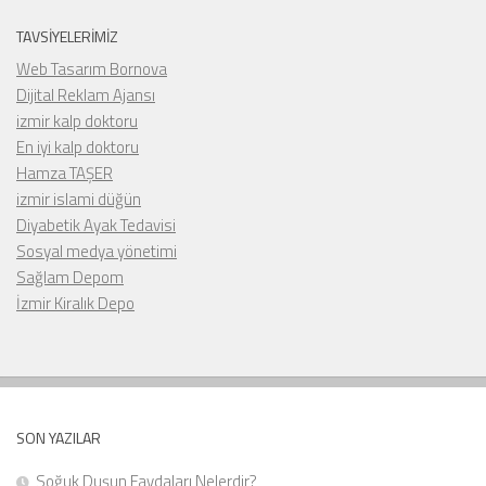
TAVSIYELERIMIZ
Web Tasarım Bornova
Dijital Reklam Ajansı
izmir kalp doktoru
En iyi kalp doktoru
Hamza TAŞER
izmir islami düğün
Diyabetik Ayak Tedavisi
Sosyal medya yönetimi
Sağlam Depom
İzmir Kiralık Depo
SON YAZILAR
Soğuk Duşun Faydaları Nelerdir?