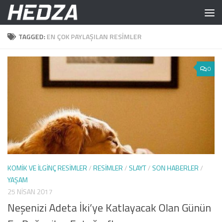
Skip to content
TAGGED:
EN ÇOK PAYLAŞILAN RESIMLER
0
KOMIK VE İLGINÇ RESIMLER
/
RESIMLER
/
SLAYT
/
SON HABERLER
/
YAŞAM
25 NISAN 2017
Neşenizi Adeta İki’ye Katlayacak Olan Günün