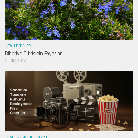
ŞIFALI BITKILER
Biberiye Bitkisinin Faydaları
7 EKIM 2012
FILM DIZI ANIME
/
SLAYT