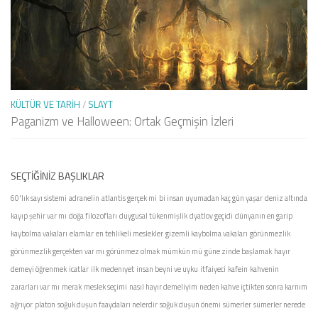
KÜLTÜR VE TARIH
/
SLAYT
Paganizm ve Halloween: Ortak Geçmişin İzleri
SEÇTIĞINIZ BAŞLIKLAR
60'lık sayı sistemi
adranelin
atlantis gerçek mi
bi insan uyumadan kaç gün yaşar
deniz altında
kayıp şehir var mı
doğa filozofları
duygusal tükenmişlik
dyatlov geçidi
dünyanın en garip
kaybolma vakaları
elamlar
en tehlikeli meslekler
gizemli kaybolma vakaları
görünmezlik
görünmezlik gerçekten var mı
görünmez olmak mümkün mü
güne zinde başlamak
hayır
demeyi öğrenmek
icatlar
ilk medenıyet
insan beyni ve uyku
itfaiyeci
kafein
kahvenin
zararları var mı
merak
meslek seçimi
nasıl hayır demeliyim
neden kahve içtikten sonra karnım
ağrıyor
platon
soğuk duşun faaydaları nelerdir
soğuk duşun önemi
sümerler
sümerler nerede