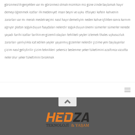
görünmezlik gerçekten var mı
görünmez olmak mümkün mü
güne zinde başlamak
hayır
demeyi öğrenmek
icatlar
ilk medenıyet
insan beyni ve uyku
itfaiyeci
kafein
kahvenin
zararları var mı
merak
meslek seçimi
nasıl hayır demeliyim
neden kahve içtikten sonra karnım
ağrıyor
platon
soğuk duşun faaydaları nelerdir
soğuk duşun önemi
sümerler
sümerler nerede
yaşadı
tarihi icatlar
tarihin en gizemli olayları
tehlikeli şeyler izlemek
thales
uykusuzluk
zararları
yanlışlıkla icat edilen şeyler
yaşanmış gizemler nelerdir
çizime yeni başlayanlar
çizim nasıl geliştirilir
çizim teknikleri
şekersiz beslenme
şeker tüketimini azaltınca vücutta
neler olur
şeker tüketimini bırakmak