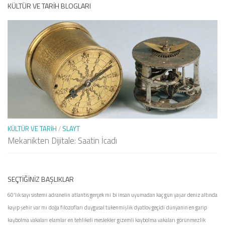
KÜLTÜR VE TARIH BLOGLARI
KÜLTÜR VE TARIH
/
SLAYT
Mekanikten Dijitale: Saatin İcadı
SEÇTIĞINIZ BAŞLIKLAR
60'lık sayı sistemi
adranelin
atlantis gerçek mi
bi insan uyumadan kaç gün yaşar
deniz altında
kayıp şehir var mı
doğa filozofları
duygusal tükenmişlik
dyatlov geçidi
dünyanın en garip
kaybolma vakaları
elamlar
en tehlikeli meslekler
gizemli kaybolma vakaları
görünmezlik