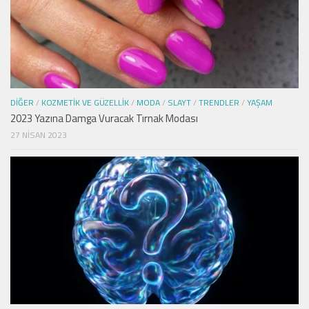
DIĞER
/
KOZMETIK VE GÜZELLIK
/
MODA
/
SLAYT
/
TRENDLER
/
YAŞAM
2023 Yazına Damga Vuracak Tırnak Modası
27 NISAN 2023