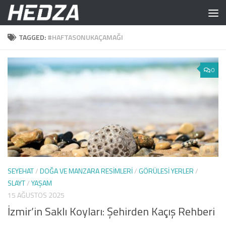
Skip to content
TAGGED:
#HAFTASONUKAÇAMAĞI
0
SEYEHAT
/
DOĞA VE MANZARA RESIMLERI
/
GÖRÜLESI YERLER
/
SLAYT
/
YAŞAM
15 AĞUSTOS 2025
İzmir’in Saklı Koyları: Şehirden Kaçış Rehberi