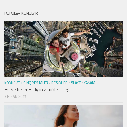
POPÜLER KONULAR
KOMIK VE İLGINÇ RESIMLER
/
RESIMLER
/
SLAYT
/
YAŞAM
Bu Selfie’ler Bildiğiniz Türden Değil!
9 NISAN 2017