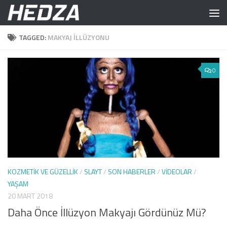
Skip to content
TAGGED:
MAKYAJ ILLÜZYONU
0
KOZMETIK VE GÜZELLIK
/
SLAYT
/
SON HABERLER
/
VIDEOLAR
/
YAŞAM
20 MART 2018
Daha Önce İllüzyon Makyajı Gördünüz Mü?