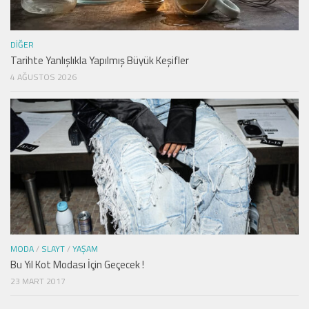
DIĞER
Tarihte Yanlışlıkla Yapılmış Büyük Keşifler
4 AĞUSTOS 2026
MODA
/
SLAYT
/
YAŞAM
Bu Yıl Kot Modası İçin Geçecek !
23 MART 2017