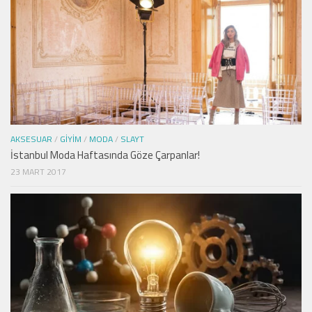
AKSESUAR
/
GIYIM
/
MODA
/
SLAYT
İstanbul Moda Haftasında Göze Çarpanlar!
23 MART 2017