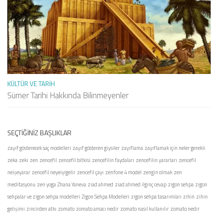
KÜLTÜR VE TARIH
Sümer Tarihi Hakkında Bilinmeyenler
SEÇTIĞINIZ BAŞLIKLAR
zayıf gösterecek saç modelleri
zayıf gösteren giysiler
zayıflama
zayıflamak için neler gerekli
zeka
zeki
zen
zencefil
zencefil bitkisi
zencefilin faydaları
zencefilin yararları
zencefil
neişeyarar
zencefil neyeiyigelir
zencefil çayı
zenfone 4 model
zengin olmak
zen
meditasyonu
zen yoga
Zhana Yaneva
ziad ahmed
ziad ahmed ilginç cevap
zigon sehpa
zigon
sehpalar ve zigon sehpa modelleri
Zigon Sehpa Modelleri
zigon sehpa tasarımları
zihin
zihin
gelişimi
zincirden atkı
zomato
zomato amacı nedir
zomato nasıl kullanılır
zomato nedir