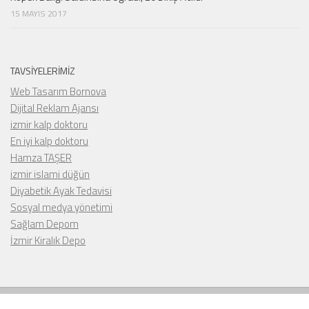
15 MAYIS 2017
TAVSIYELERIMIZ
Web Tasarım Bornova
Dijital Reklam Ajansı
izmir kalp doktoru
En iyi kalp doktoru
Hamza TAŞER
izmir islami düğün
Diyabetik Ayak Tedavisi
Sosyal medya yönetimi
Sağlam Depom
İzmir Kiralık Depo