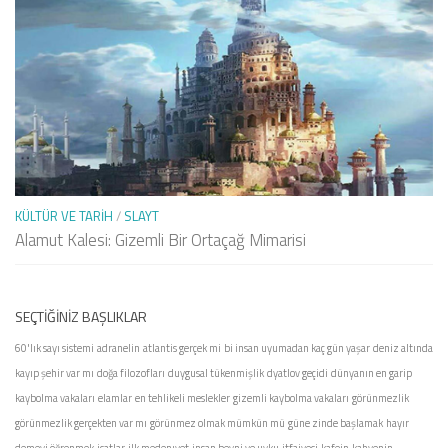
KÜLTÜR VE TARIH
/
SLAYT
Alamut Kalesi: Gizemli Bir Ortaçağ Mimarisi
SEÇTIĞINIZ BAŞLIKLAR
60'lık sayı sistemi
adranelin
atlantis gerçek mi
bi insan uyumadan kaç gün yaşar
deniz altında
kayıp şehir var mı
doğa filozofları
duygusal tükenmişlik
dyatlov geçidi
dünyanın en garip
kaybolma vakaları
elamlar
en tehlikeli meslekler
gizemli kaybolma vakaları
görünmezlik
görünmezlik gerçekten var mı
görünmez olmak mümkün mü
güne zinde başlamak
hayır
demeyi öğrenmek
icatlar
ilk medenıyet
insan beyni ve uyku
itfaiyeci
kafein
kahvenin