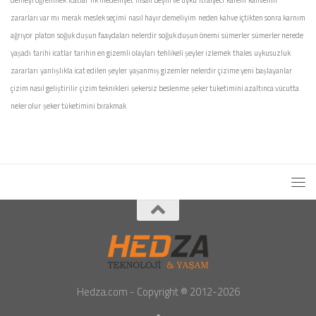
zararları var mı
merak
meslek seçimi
nasıl hayır demeliyim
neden kahve içtikten sonra karnım
ağrıyor
platon
soğuk duşun faaydaları nelerdir
soğuk duşun önemi
sümerler
sümerler nerede
yaşadı
tarihi icatlar
tarihin en gizemli olayları
tehlikeli şeyler izlemek
thales
uykusuzluk
zararları
yanlışlıkla icat edilen şeyler
yaşanmış gizemler nelerdir
çizime yeni başlayanlar
çizim nasıl geliştirilir
çizim teknikleri
şekersiz beslenme
şeker tüketimini azaltınca vücutta
neler olur
şeker tüketimini bırakmak
Hedza.com - Copyright ® 2012-2026