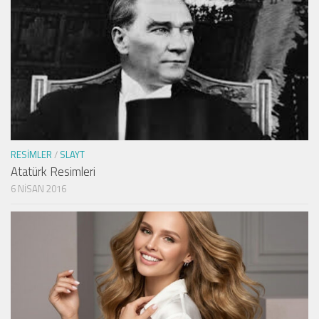
RESIMLER
/
SLAYT
Atatürk Resimleri
6 NISAN 2016