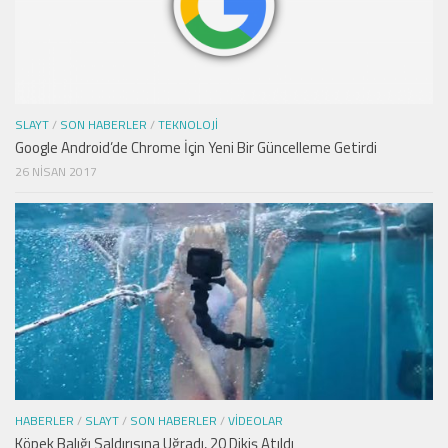
SLAYT
/
SON HABERLER
/
TEKNOLOJI
Google Android’de Chrome İçin Yeni Bir Güncelleme Getirdi
26 NISAN 2017
HABERLER
/
SLAYT
/
SON HABERLER
/
VIDEOLAR
Köpek Balığı Saldırısına Uğradı, 20 Dikiş Atıldı