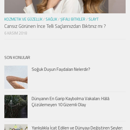
KOZMETIK VE GÜZELLIK
/
SAĞLIK
/
ŞIFALI BITKILER
/
SLAYT
Cansız Görünen İnce Telli Saçlarınızdan Bıktınız mı ?
6 KASIM 2018
SON KONULAR
Soğuk Duşun Faydaları Nelerdir?
Dünyanın En Garip Kaybolma Vakaları: Hâlâ
Çözülemeyen 10 Gizemli Olay
Yanlışlıkla İcat Edilen ve Dünyayı Değiştiren Şeyler: