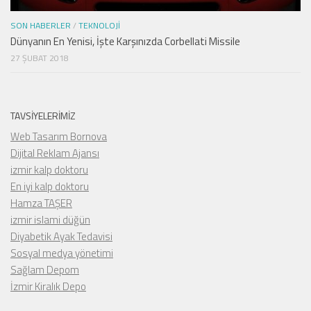
SON HABERLER
/
TEKNOLOJI
Dünyanın En Yenisi, İşte Karşınızda Corbellati Missile
27 ŞUBAT 2018
TAVSIYELERIMIZ
Web Tasarım Bornova
Dijital Reklam Ajansı
izmir kalp doktoru
En iyi kalp doktoru
Hamza TAŞER
izmir islami düğün
Diyabetik Ayak Tedavisi
Sosyal medya yönetimi
Sağlam Depom
İzmir Kiralık Depo