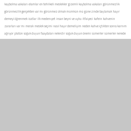
kaybolma vakaları
elamlar
en tehlikeli meslekler
gizemli kaybolma vakaları
görünmezlik
görünmezlik gerçekten var mı
görünmez olmak mümkün mü
güne zinde başlamak
hayır
demeyi öğrenmek
icatlar
ilk medenıyet
insan beyni ve uyku
itfaiyeci
kafein
kahvenin
zararları var mı
merak
meslek seçimi
nasıl hayır demeliyim
neden kahve içtikten sonra karnım
ağrıyor
platon
soğuk duşun faaydaları nelerdir
soğuk duşun önemi
sümerler
sümerler nerede
yaşadı
tarihi icatlar
tarihin en gizemli olayları
tehlikeli şeyler izlemek
thales
uykusuzluk
zararları
yanlışlıkla icat edilen şeyler
yaşanmış gizemler nelerdir
çizime yeni başlayanlar
çizim nasıl geliştirilir
çizim teknikleri
şekersiz beslenme
şeker tüketimini azaltınca vücutta
neler olur
şeker tüketimini bırakmak