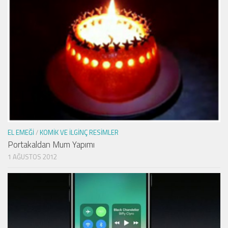
EL EMEĞI
/
KOMIK VE İLGINÇ RESIMLER
Portakaldan Mum Yapımı
1 AĞUSTOS 2012