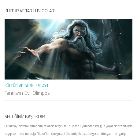
KÜLTÜR VE TARIH BLOGLARI
KÜLTÜR VE TARIH
/
SLAYT
Tanrıların Evi: Olimpos
SEÇTIĞINIZ BAŞLIKLAR
60'lık sayı sistemi
adranelin
atlantis gerçek mi
bi insan uyumadan kaç gün yaşar
deniz altında
kayıp şehir var mı
doğa filozofları
duygusal tükenmişlik
dyatlov geçidi
dünyanın en garip