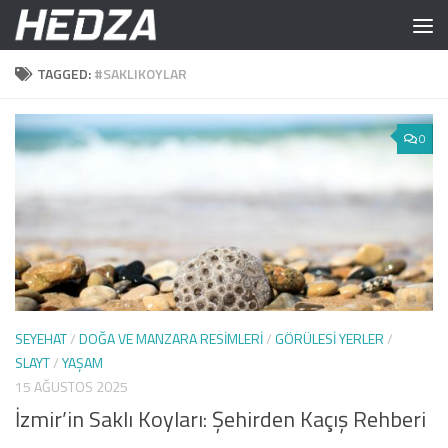
Skip to content
TAGGED:
#SAKLIKOYLAR
0
SEYEHAT
/
DOĞA VE MANZARA RESIMLERI
/
GÖRÜLESI YERLER
/
SLAYT
/
YAŞAM
15 AĞUSTOS 2025
İzmir’in Saklı Koyları: Şehirden Kaçış Rehberi