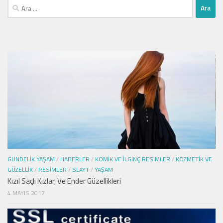
Arama:
GÜNDELIK YAŞAM
/
HABERLER
/
KOMIK VE İLGINÇ RESIMLER
/
KOZMETIK VE
GÜZELLIK
/
RESIMLER
/
SLAYT
/
YAŞAM
Kızıl Saçlı Kızlar, Ve Ender Güzellikleri
4 MAYIS 2017