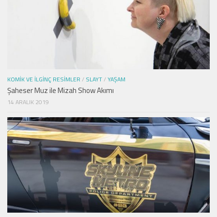
KOMIK VE İLGINÇ RESIMLER
/
SLAYT
/
YAŞAM
Şaheser Muz ile Mizah Show Akımı
14 ARALIK 2019