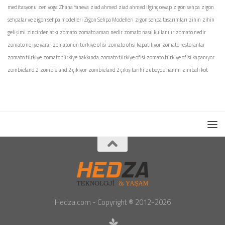
meditasyonu
zen yoga
Zhana Yaneva
ziad ahmed
ziad ahmed ilginç cevap
zigon sehpa
zigon
sehpalar ve zigon sehpa modelleri
Zigon Sehpa Modelleri
zigon sehpa tasarımları
zihin
zihin
gelişimi
zincirden atkı
zomato
zomato amacı nedir
zomato nasıl kullanılır
zomato nedir
zomato ne işe yarar
zomatonun türkiye ofisi
zomato ofisi kapatılıyor
zomato restoranlar
zomato türkiye
zomato türkiye hakkında
zomato türkiye ofisi
zomato türkiye ofisi kapanıyor
zombieland 2
zombieland 2 çıkıyor
zombieland 2 çıkış tarihi
zübeyde hanım
zımbalı kot
Hedza.com - Copyright ® 2012-2026