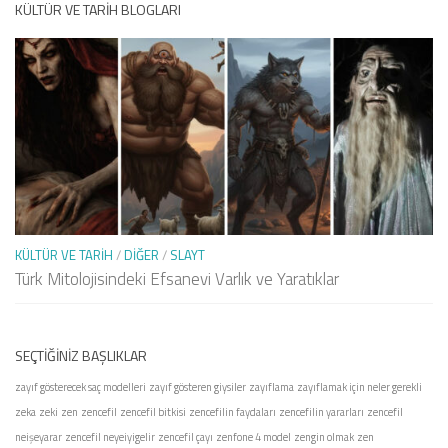
KÜLTÜR VE TARIH BLOGLARI
KÜLTÜR VE TARIH
/
DIĞER
/
SLAYT
Türk Mitolojisindeki Efsanevi Varlık ve Yaratıklar
SEÇTIĞINIZ BAŞLIKLAR
zayıf gösterecek saç modelleri
zayıf gösteren giysiler
zayıflama
zayıflamak için neler gerekli
zeka
zeki
zen
zencefil
zencefil bitkisi
zencefilin faydaları
zencefilin yararları
zencefil
neişeyarar
zencefil neyeiyigelir
zencefil çayı
zenfone 4 model
zengin olmak
zen