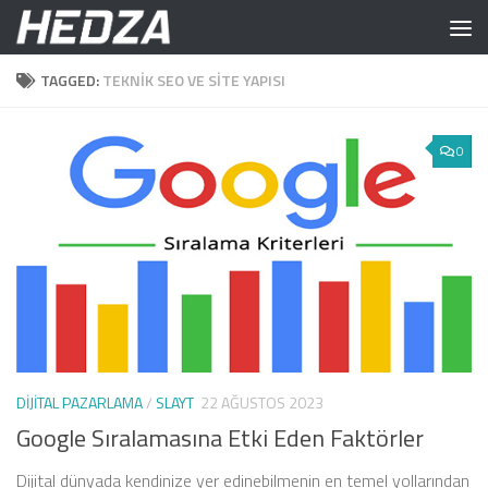
Skip to content
TAGGED:
TEKNIK SEO VE SITE YAPISI
0
DIJITAL PAZARLAMA
/
SLAYT
22 AĞUSTOS 2023
Google Sıralamasına Etki Eden Faktörler
Dijital dünyada kendinize yer edinebilmenin en temel yollarından