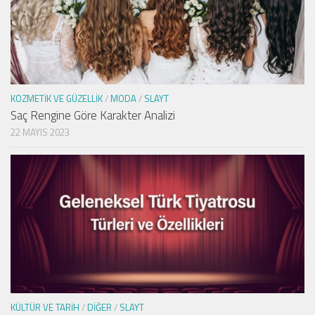
KOZMETIK VE GÜZELLIK
/
MODA
/
SLAYT
Saç Rengine Göre Karakter Analizi
22 MAYIS 2023
KÜLTÜR VE TARIH
/
DIĞER
/
SLAYT