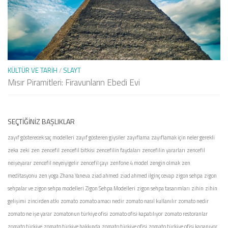
KÜLTÜR VE TARIH
/
SLAYT
Mısır Piramitleri: Firavunların Ebedi Evi
SEÇTIĞINIZ BAŞLIKLAR
zayıf gösterecek saç modelleri
zayıf gösteren giysiler
zayıflama
zayıflamak için neler gerekli
zeka
zeki
zen
zencefil
zencefil bitkisi
zencefilin faydaları
zencefilin yararları
zencefil
neişeyarar
zencefil neyeiyigelir
zencefil çayı
zenfone 4 model
zengin olmak
zen
meditasyonu
zen yoga
Zhana Yaneva
ziad ahmed
ziad ahmed ilginç cevap
zigon sehpa
zigon
sehpalar ve zigon sehpa modelleri
Zigon Sehpa Modelleri
zigon sehpa tasarımları
zihin
zihin
gelişimi
zincirden atkı
zomato
zomato amacı nedir
zomato nasıl kullanılır
zomato nedir
zomato ne işe yarar
zomatonun türkiye ofisi
zomato ofisi kapatılıyor
zomato restoranlar
zomato türkiye
zomato türkiye hakkında
zomato türkiye ofisi
zomato türkiye ofisi kapanıyor