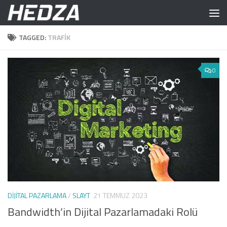
Skip to content
TAGGED:
TRAFIK
0
DIJITAL PAZARLAMA
/
SLAYT
21 TEMMUZ 2023
Bandwidth’in Dijital Pazarlamadaki Rolü