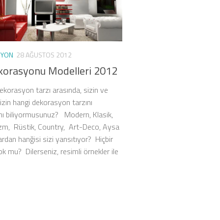
SYON
28 AĞUSTOS 2012
korasyonu Modelleri 2012
dekorasyon tarzı arasında, sizin ve
nizin hangi dekorasyon tarzını
ını biliyormusunuz? Modern, Klasik,
zm, Rüstik, Country, Art-Deco, Aysa
rdan hanğisi sizi yansıtıyor? Hiçbir
yok mu? Dilerseniz, resimli örnekler ile