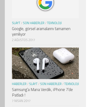
SLAYT
/
SON HABERLER
/
TEKNOLOJI
Google, görsel aramalarını tamamen
yeniliyor
2 AĞUSTOS 2017
HABERLER
/
SLAYT
/
SON HABERLER
/
TEKNOLOJI
Samsung’a Mana Verdik, iPhone 7’de
Patladı !
7 NISAN 2017