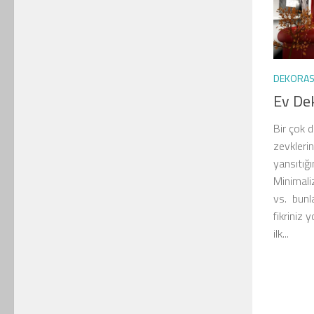
DEKORA
Ev De
Bir çok 
zevkleri
yansıtığ
Minimali
vs. bunla
fikriniz 
ilk...