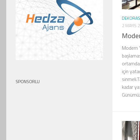
DEKORA
2 MAYIS 
Moder
Modern Y
başlamas
ortamda 
için yata
sinmeli.T
SPONSORLU
kadar ya
Günümüzd