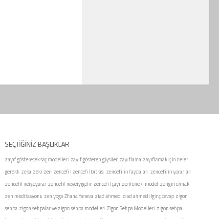
SEÇTIĞINIZ BAŞLIKLAR
zayıf gösterecek saç modelleri
zayıf gösteren giysiler
zayıflama
zayıflamak için neler
gerekli
zeka
zeki
zen
zencefil
zencefil bitkisi
zencefilin faydaları
zencefilin yararları
zencefil neişeyarar
zencefil neyeiyigelir
zencefil çayı
zenfone 4 model
zengin olmak
zen meditasyonu
zen yoga
Zhana Yaneva
ziad ahmed
ziad ahmed ilginç cevap
zigon
sehpa
zigon sehpalar ve zigon sehpa modelleri
Zigon Sehpa Modelleri
zigon sehpa