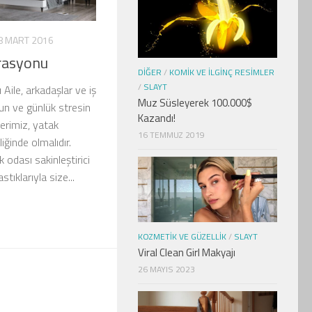
8 MART 2016
rasyonu
DIĞER
/
KOMIK VE İLGINÇ RESIMLER
/
SLAYT
ile, arkadaşlar ve iş
Muz Süsleyerek 100.000$
n ve günlük stresin
Kazandı!
yerimiz, yatak
16 TEMMUZ 2019
liğinde olmalıdır.
 odası sakinleştirici
stıklarıyla size...
KOZMETIK VE GÜZELLIK
/
SLAYT
Viral Clean Girl Makyajı
26 MAYIS 2023