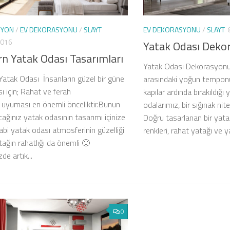
SYON
/
EV DEKORASYONU
/
SLAYT
EV DEKORASYONU
/
SLAYT
2016
Yatak Odası Deko
n Yatak Odası Tasarımları
Yatak Odası Dekorasyonu A
atak Odası İnsanların güzel bir güne
arasındaki yoğun temponu
ı için; Rahat ve ferah
kapılar ardında bırakıldığı 
uyuması en önemli önceliktir.Bunun
odalarımız, bir sığınak nite
cağınız yatak odasının tasarımı içinize
Doğru tasarlanan bir yatak
abi yatak odası atmosferinin güzelliği
renkleri, rahat yatağı ve ya
tağın rahatlığı da önemli 🙂
e artık...
0