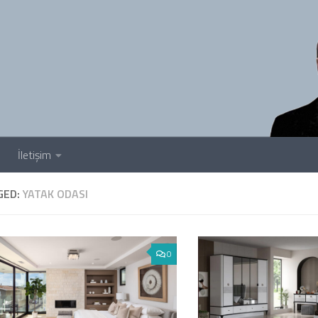
İletişim
GED:
YATAK ODASI
0