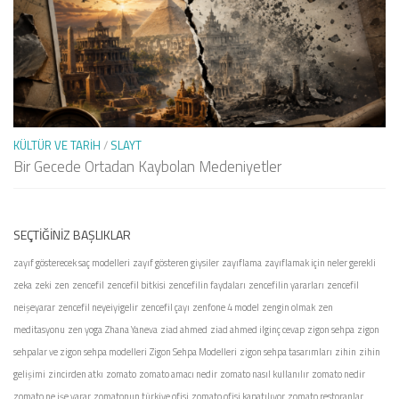
KÜLTÜR VE TARIH
/
SLAYT
Bir Gecede Ortadan Kaybolan Medeniyetler
SEÇTIĞINIZ BAŞLIKLAR
zayıf gösterecek saç modelleri
zayıf gösteren giysiler
zayıflama
zayıflamak için neler gerekli
zeka
zeki
zen
zencefil
zencefil bitkisi
zencefilin faydaları
zencefilin yararları
zencefil
neişeyarar
zencefil neyeiyigelir
zencefil çayı
zenfone 4 model
zengin olmak
zen
meditasyonu
zen yoga
Zhana Yaneva
ziad ahmed
ziad ahmed ilginç cevap
zigon sehpa
zigon
sehpalar ve zigon sehpa modelleri
Zigon Sehpa Modelleri
zigon sehpa tasarımları
zihin
zihin
gelişimi
zincirden atkı
zomato
zomato amacı nedir
zomato nasıl kullanılır
zomato nedir
zomato ne işe yarar
zomatonun türkiye ofisi
zomato ofisi kapatılıyor
zomato restoranlar