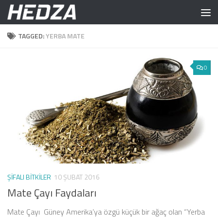
Skip to content
TAGGED:
YERBA MATE
0
ŞIFALI BITKILER
10 ŞUBAT 2016
Mate Çayı Faydaları
Mate Çayı Güney Amerika’ya özgü küçük bir ağaç olan “Yerba