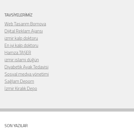
TAVSIYELERIMIZ
Web Tasarım Bornova
Dijital Reklam Ajansı
izmir kalp doktoru
En iyi kalp doktoru
Hamza TAŞER
izmir islami düğün
Diyabetik Ayak Tedavisi
Sosyal medya yönetimi
Sağlam Depom
İzmir Kiralık Depo
SON YAZILAR