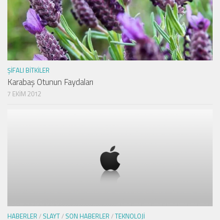
ŞIFALI BITKILER
Karabaş Otunun Faydaları
7 EKIM 2012
HABERLER
/
SLAYT
/
SON HABERLER
/
TEKNOLOJI