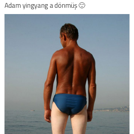
Adam yingyang a dönmüş 🙂