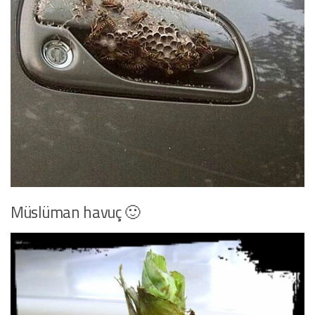
Müslüman havuç 🙂