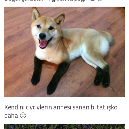
Kendini civcivlerin annesi sanan bi tatlışko
daha 🙂