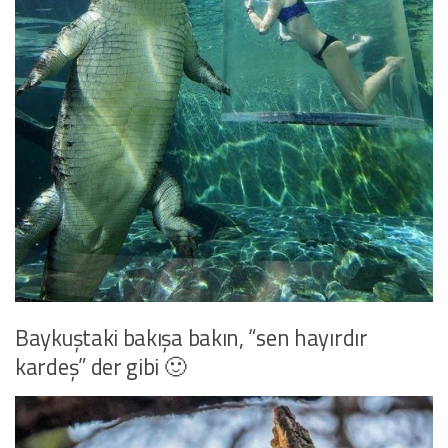
Baykuştaki bakışa bakın, “sen hayırdır
kardeş” der gibi 🙂