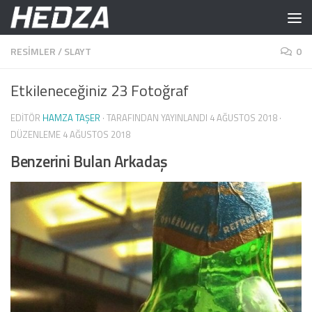
Skip to content
RESIMLER
/
SLAYT
0
Etkileneceğiniz 23 Fotoğraf
EDITÖR
HAMZA TAŞER
· TARAFINDAN YAYINLANDI
4 AĞUSTOS 2018
·
DÜZENLEME
4 AĞUSTOS 2018
Benzerini Bulan Arkadaş