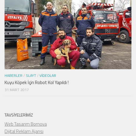
HABERLER
/
SLAYT
/
VIDEOLAR
Kuyu Köpek İçin Robot Kol Yapıldı !
31 MART 2017
TAVSIYELERIMIZ
Web Tasarım Bornova
Dijital Reklam Ajansı