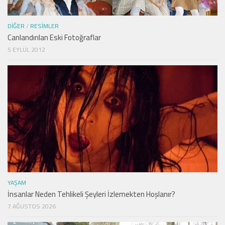
DIĞER
/
RESIMLER
Canlandırılan Eski Fotoğraflar
5 EYLÜL 2012
YAŞAM
İnsanlar Neden Tehlikeli Şeyleri İzlemekten Hoşlanır?
7 AĞUSTOS 2026