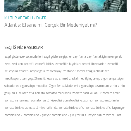
KÜLTÜR VE TARIH
/
DIĞER
Atlantis: Efsane mi, Gerçek Bir Medeniyet mi?
SEÇTIĞINIZ BAŞLIKLAR
zayıf gösterecek saç modelleri
zayıf gösteren giysiler
zayıflama
zayıflamak için neler gerekli
zeka
zeki
zen
zencefil
zencefil bitkisi
zencefilin faydaları
zencefilin yararları
zencefil
neişeyarar
zencefil neyeiyigelir
zencefil çayı
zenfone 4 model
zengin olmak
zen
meditasyonu
zen yoga
Zhana Yaneva
ziad ahmed
ziad ahmed ilginç cevap
zigon sehpa
zigon
sehpalar ve zigon sehpa modelleri
Zigon Sehpa Modelleri
zigon sehpa tasarımları
zihin
zihin
gelişimi
zincirden atkı
zomato
zomato amacı nedir
zomato nasıl kullanılır
zomato nedir
zomato ne işe yarar
zomatonun türkiye ofisi
zomato ofisi kapatılıyor
zomato restoranlar
zomato türkiye
zomato türkiye hakkında
zomato türkiye ofisi
zomato türkiye ofisi kapanıyor
zombieland 2
zombieland 2 çıkıyor
zombieland 2 çıkış tarihi
zübeyde hanım
zımbalı kot