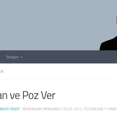
İletişim
ER
n ve Poz Ver
AMZA TAŞER
· TARAFINDAN YAYINLANDI
3 EYLÜL 2012
· DÜZENLEME
11 MAR