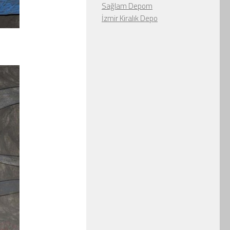
Sağlam Depom
İzmir Kiralık Depo