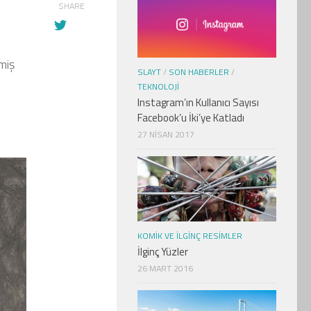
SHARE
miş
SLAYT
/
SON HABERLER
/
TEKNOLOJI
Instagram’ın Kullanıcı Sayısı
Facebook’u İki’ye Katladı
27 NISAN 2017
KOMIK VE İLGINÇ RESIMLER
İlginç Yüzler
26 MART 2016