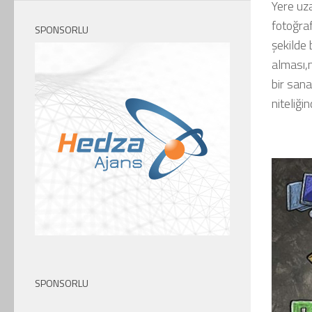
Yere uza
fotoğraf
SPONSORLU
şekilde 
alması,
bir sana
niteliği
SPONSORLU