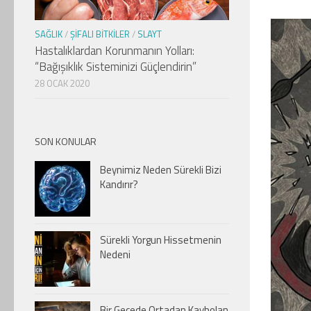
SAĞLIK
/
ŞIFALI BITKILER
/
SLAYT
Hastalıklardan Korunmanın Yolları:
“Bağışıklık Sisteminizi Güçlendirin”
28 OCAK 2020
SON KONULAR
Beynimiz Neden Sürekli Bizi
Kandırır?
Sürekli Yorgun Hissetmenin
Nedeni
Bir Gecede Ortadan Kaybolan