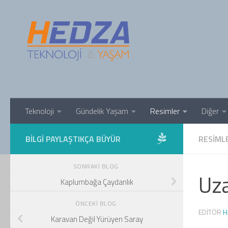
Skip to content
Teknoloji
Gündelik Yaşam
Resimler
Diğer
BILGI PAYLAŞTIKÇA BÜYÜR
RESIML
SONRAKI BLOG
Uza
Kaplumbağa Çaydanlık
ÖNCEKI BLOG
EDITÖR
H
Karavan Değil Yürüyen Saray