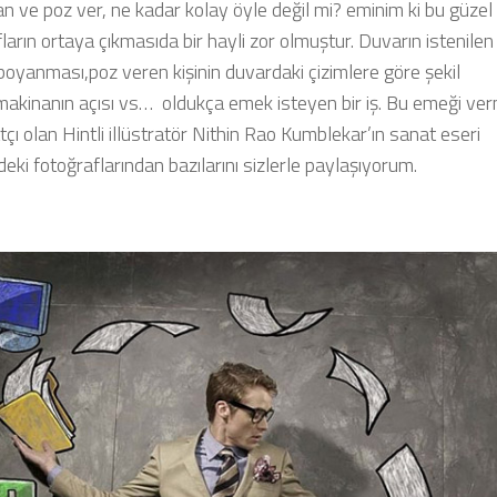
n ve poz ver, ne kadar kolay öyle değil mi? eminim ki bu güzel
ların ortaya çıkmasıda bir hayli zor olmuştur. Duvarın istenilen
boyanması,poz veren kişinin duvardaki çizimlere göre şekil
makinanın açısı vs… oldukça emek isteyen bir iş. Bu emeği ver
tçı olan Hintli illüstratör Nithin Rao Kumblekar’ın sanat eseri
ndeki fotoğraflarından bazılarını sizlerle paylaşıyorum.