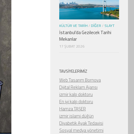
KÜLTÜR VE TARIH
/
DIĞER
/
SLAYT
İstanbul’da Gezilecek Tarihi
Mekanlar
17 ŞUBAT 2026
TAVSIYELERIMIZ
Web Tasarım Bornova
Dijital Reklam Ajansı
izmir kalp doktoru
En iyi kalp doktoru
Hamza TAŞER
izmir islami düğün
Diyabetik Ayak Tedavisi
Sosyal medya yönetimi