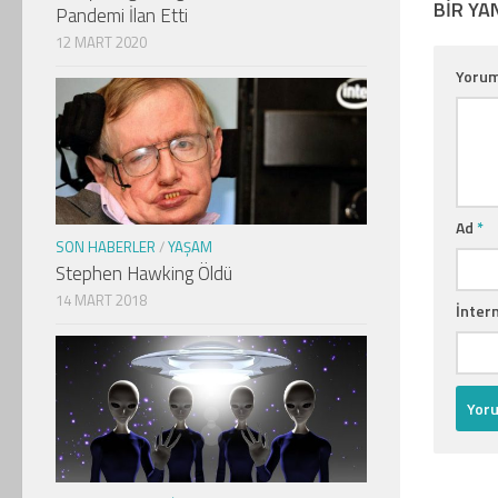
BIR YA
Pandemi İlan Etti
12 MART 2020
Yoru
Ad
*
SON HABERLER
/
YAŞAM
Stephen Hawking Öldü
14 MART 2018
İntern