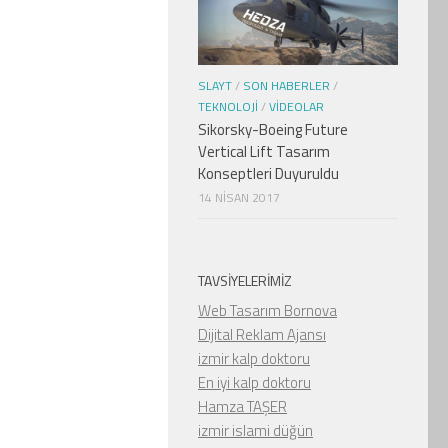
SLAYT
/
SON HABERLER
/
TEKNOLOJI
/
VIDEOLAR
Sikorsky-Boeing Future
Vertical Lift Tasarım
Konseptleri Duyuruldu
14 NISAN 2017
TAVSIYELERIMIZ
Web Tasarım Bornova
Dijital Reklam Ajansı
izmir kalp doktoru
En iyi kalp doktoru
Hamza TAŞER
izmir islami düğün