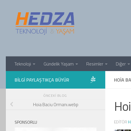
Skip to content
Teknoloji
Gündelik Yaşam
Resimler
Diğer
BILGI PAYLAŞTIKÇA BÜYÜR
HOIA B
ÖNCEKI BLOG
Hoi
Hoia Baciu Ormanı.webp
EDITÖR
H
SPONSORLU