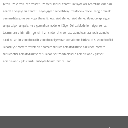
gerekli
zeka
zeki
zen
zencefil
zencefil bitkisi
zencefilin faydaları
zencefilin yararları
zencefil neişeyarar
zencefil neyeiyigelir
zencefil çayı
zenfone 4 model
zengin olmak
zen meditasyonu
zen yoga
Zhana Yaneva
ziad ahmed
ziad ahmed ilginç cevap
zigon
sehpa
zigon sehpalar ve zigon sehpa modelleri
Zigon Sehpa Modelleri
zigon sehpa
tasarımları
zihin
zihin gelişimi
zincirden atkı
zomato
zomato amacı nedir
zomato
nasıl kullanılır
zomato nedir
zomato ne işe yarar
zomatonun türkiye ofisi
zomato ofisi
kapatılıyor
zomato restoranlar
zomato türkiye
zomato türkiye hakkında
zomato
türkiye ofisi
zomato türkiye ofisi kapanıyor
zombieland 2
zombieland 2 çıkıyor
zombieland 2 çıkış tarihi
zübeyde hanım
zımbalı kot