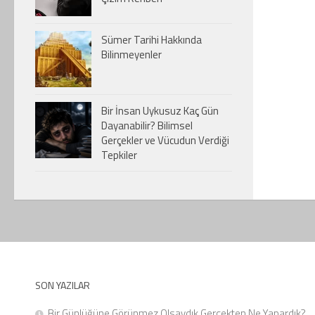
Sümer Tarihi Hakkında
Bilinmeyenler
Bir İnsan Uykusuz Kaç Gün
Dayanabilir? Bilimsel
Gerçekler ve Vücudun Verdiği
Tepkiler
SON YAZILAR
Bir Günlüğüne Görünmez Olsaydık Gerçekten Ne Yapardık?