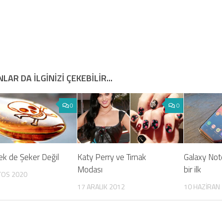
LAR DA ILGINIZI ÇEKEBILIR...
0
0
ek de Şeker Değil
Katy Perry ve Tırnak
Galaxy Note
Modası
bir ilk
TOS 2020
17 ARALIK 2012
10 HAZIRAN