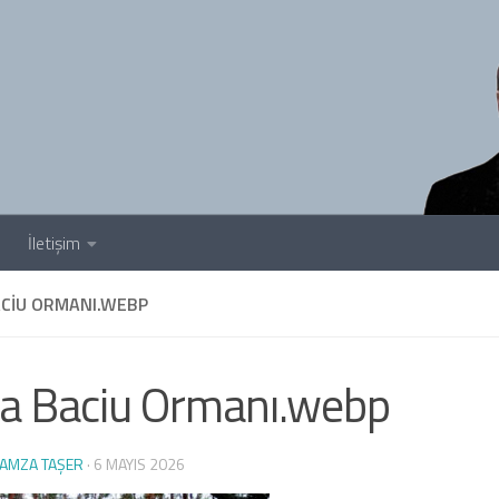
İletişim
ACIU ORMANI.WEBP
a Baciu Ormanı.webp
AMZA TAŞER
·
6 MAYIS 2026