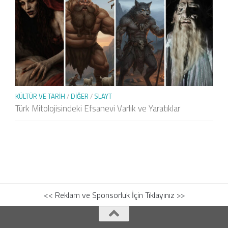
KÜLTÜR VE TARIH
/
DIĞER
/
SLAYT
Türk Mitolojisindeki Efsanevi Varlık ve Yaratıklar
<< Reklam ve Sponsorluk İçin Tıklayınız >>