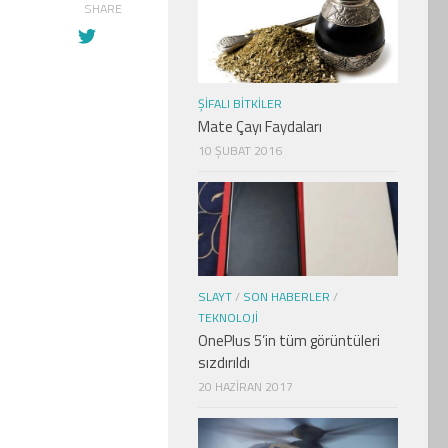
SHARE
ŞIFALI BITKILER
Mate Çayı Faydaları
10 ŞUBAT 2016
SLAYT
/
SON HABERLER
/
TEKNOLOJI
OnePlus 5’in tüm görüntüleri
sızdırıldı
20 HAZIRAN 2017